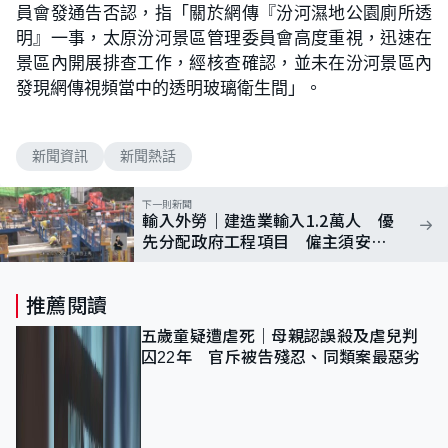
員會發通告否認，指「關於網傳『汾河濕地公園廁所透
明』一事，太原汾河景區管理委員會高度重視，迅速在
景區內開展排查工作，經核查確認，並未在汾河景區內
發現網傳視頻當中的透明玻璃衛生間」。
新聞資訊
新聞熱話
下一則新聞
輸入外勞｜建造業輸入1.2萬人 優
先分配政府工程項目 僱主須安排
住宿
推薦閱讀
五歲童疑遭虐死｜母親認誤殺及虐兒判
囚22年 官斥被告殘忍、同類案最惡劣