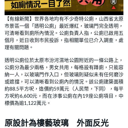
【有線新聞】世界各地均有不少奇特公廁，山西省太原
市景區一個「透明公廁」最近爆紅，玻璃門完全透明，
可清晰看到廁所內情況。公廁負責人指，公廁已啟用五
個月，近日收到市民投訴，指相關單位已介入調查，處
理有關問題。
透明公廁位於太原市汾河濕地公園附近的一條公路上，
公廁分為最少兩格，男女共用，每格設有蹲廁，只能容
納一人，以玻璃門作入口，但玻璃則疑似未有任何磨沙
或遮擋，可以清晰看到公廁內的情況。該公廁建築面積
約88.5平方呎，造價約59萬元（人民幣，下同），每平
方呎約6,600元，而在涉事公廁在內19座公廁項目，中
標價為逾1,122萬元。
原設計為樓藝玻璃 外面反光