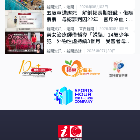
2026年08月03日
新聞資訊
港聞
五歲童遭虐死｜解剖揭長期捱餓、傷痕
纍纍 母認罪判囚22年 官斥冷血：同
類案最惡劣
2026年08月05日
新聞資訊
港聞
首頁新聞
美女治療師借輔導「誘騙」14歲少年
犯 外物性虐持續3個月 受害者母：
要保護其他人
2026年07月30日
新聞資訊
新聞熱話