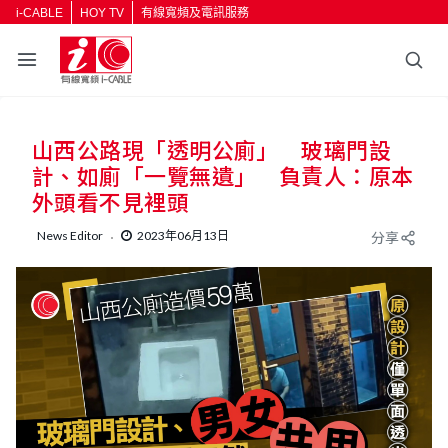
i-CABLE
HOY TV
有線寬頻及電訊服務
山西公路現「透明公廁」 玻璃門設
計、如廁「一覽無遺」 負責人：原本
外頭看不見裡頭
News Editor
2023年06月13日
分享