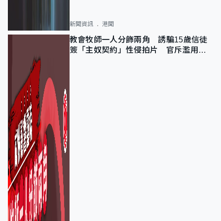
新聞資訊
港聞
教會牧師一人分飾兩角 誘騙15歲信徒
簽「主奴契約」性侵拍片 官斥濫用教
友信任、二審判囚9年