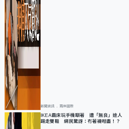
新聞資訊
兩岸國際
IKEA霸床玩手機瞓著 遭「無良」途人
踢走雙鞋 網民驚訝：冇著襪咁盡！？