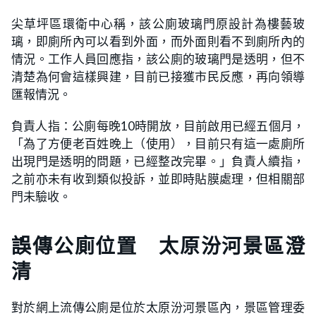
尖草坪區環衛中心稱，該公廁玻璃門原設計為樓藝玻
璃，即廁所內可以看到外面，而外面則看不到廁所內的
情況。工作人員回應指，該公廁的玻璃門是透明，但不
清楚為何會這樣興建，目前已接獲市民反應，再向領導
匯報情況。
負責人指：公廁每晚10時開放，目前啟用已經五個月，
「為了方便老百姓晚上（使用），目前只有這一處廁所
出現門是透明的問題，已經整改完畢。」負責人續指，
之前亦未有收到類似投訴，並即時貼膜處理，但相關部
門未驗收。
誤傳公廁位置 太原汾河景區澄
清
對於網上流傳公廁是位於太原汾河景區內，景區管理委