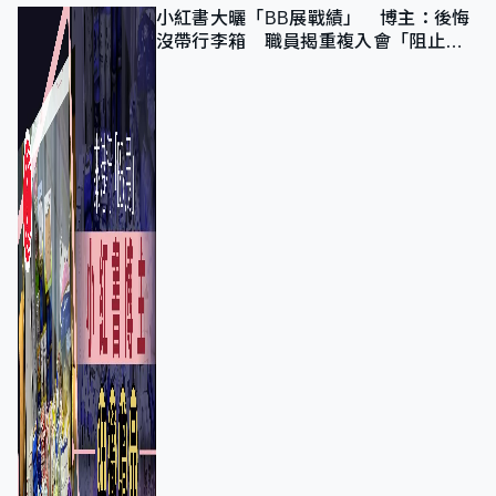
小紅書大曬「BB展戰績」 博主：後悔
沒帶行李箱 職員揭重複入會「阻止唔
到」