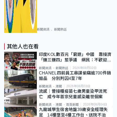
新聞資訊
新聞熱話
其他人也在看
印度KOL數百元「窮遊」中國 靠接濟
「嫌三嫌四」惹爭議 網民：不歡迎劣
質旅客
2026年08月02日
新聞資訊
新聞熱話
CHANEL四前員工串謀偷竊逾700件銷
毀品 分別判囚4至7年
2026年08月03日
新聞資訊
港聞
流感｜曾接種疫苗七歲男童染甲流死
亡 成今年首宗兒童感染離世個案
2026年08月04日
新聞資訊
港聞
首頁新聞
九龍城學生宿舍地盤39歲安全經理失
足 14樓墮至4樓工作台、送院不治