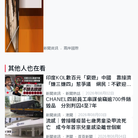
新聞資訊
兩岸國際
其他人也在看
印度KOL數百元「窮遊」中國 靠接濟
「嫌三嫌四」惹爭議 網民：不歡迎劣
質旅客
2026年08月02日
新聞資訊
新聞熱話
CHANEL四前員工串謀偷竊逾700件銷
毀品 分別判囚4至7年
2026年08月03日
新聞資訊
港聞
流感｜曾接種疫苗七歲男童染甲流死
亡 成今年首宗兒童感染離世個案
2026年08月04日
新聞資訊
港聞
首頁新聞