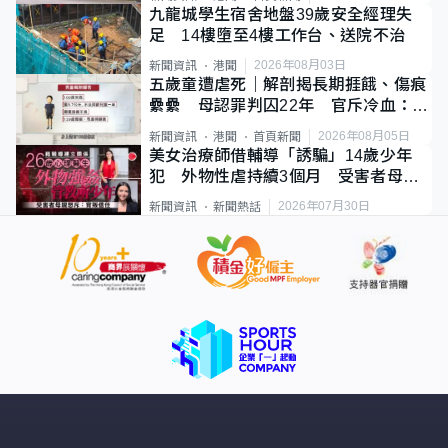
九龍城學生宿舍地盤39歲安全經理失
足 14樓墮至4樓工作台、送院不治
2026年08月03日
新聞資訊
港聞
五歲童遭虐死｜解剖揭長期捱餓、傷痕
纍纍 母認罪判囚22年 官斥冷血：同
類案最惡劣
2026年08月05日
新聞資訊
港聞
首頁新聞
美女治療師借輔導「誘騙」14歲少年
犯 外物性虐持續3個月 受害者母：
要保護其他人
2026年07月30日
新聞資訊
新聞熱話