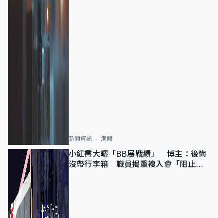
新聞資訊
港聞
小紅書大曬「BB展戰績」 博主：後悔
沒帶行李箱 職員揭重複入會「阻止唔
到」