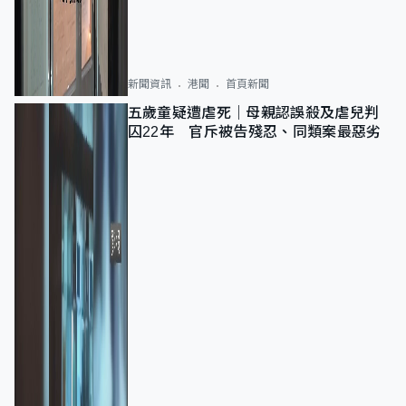
新聞資訊
港聞
首頁新聞
五歲童疑遭虐死｜母親認誤殺及虐兒判
囚22年 官斥被告殘忍、同類案最惡劣