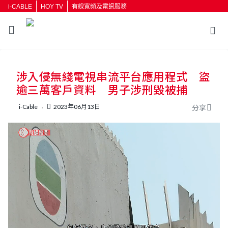
i-CABLE
HOY TV
有線寬頻及電訊服務
涉入侵無綫電視串流平台應用程式 盜
逾三萬客戶資料 男子涉刑毀被捕
i-Cable
2023年06月13日
分享