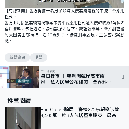
L
U
o
n
【有線新聞】警方拘捕一名男子涉嫌入侵無綫電視的串流平台應用
a
m
d
u
程式。
e
t
d
e
警方上月接獲無綫電視報案串流平台應用程式遭入侵盜取約3萬多名
:
1
客戶資料，包括姓名、身份證頭四個字、電話號碼等。警方調查後
0
於大圍美田邨拘捕一名40歲男子，涉嫌刑事毀壞，正調查犯案動
0
.
機。
0
0
%
新聞資訊
港聞
下一則新聞
每日樓市 │ 鴨脷洲弦岸高市價
推 私人居屋公布細節 業界料誘
因細 │ 13/6/2023
推薦閱讀
Fun Coffee騙局｜警接225宗報案涉款
9,400萬 拘6人包括董事股東 最高金
額一宗涉近千萬