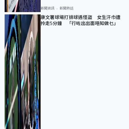
新聞資訊
新聞熱話
康文署球場打排球遇怪盜 女生汗巾遭
拎走5分鐘 「行咗出出面唔知做乜」