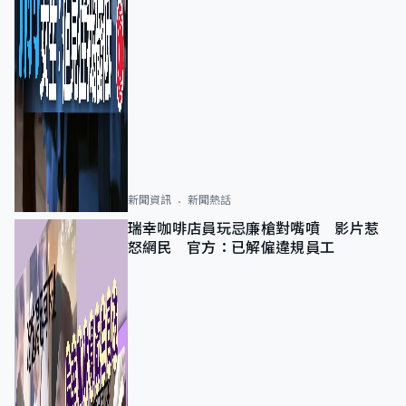
新聞資訊
新聞熱話
瑞幸咖啡店員玩忌廉槍對嘴噴 影片惹
怒網民 官方：已解僱違規員工