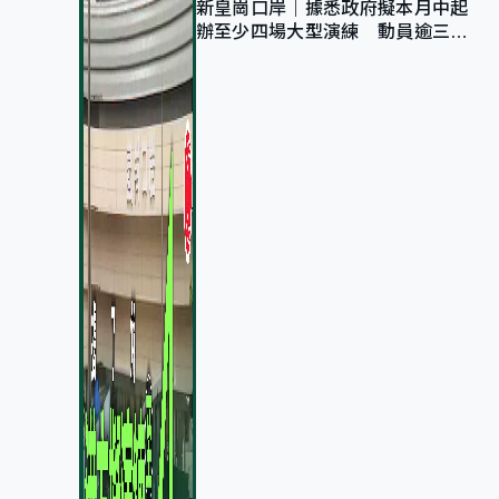
新皇崗口岸｜據悉政府擬本月中起
辦至少四場大型演練 動員逾三萬
公務員人次測試