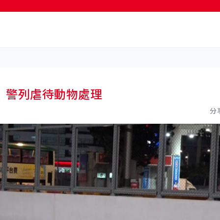
按輸入鍵開始搜尋
 警列虐待動物處理
分