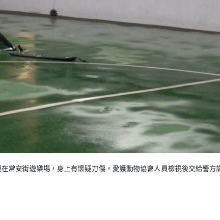
斃在常安街遊樂場，身上有懷疑刀傷。愛護動物協會人員檢視後交給警方