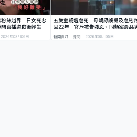
談粉絲越界 日女死忠
五歲童疑遭虐死｜母親認誤殺及虐兒
繩開直播道歉後輕生
囚22年 官斥被告殘忍、同類案最惡
2026年08月06日
2026年08月05日
新聞資訊
港聞