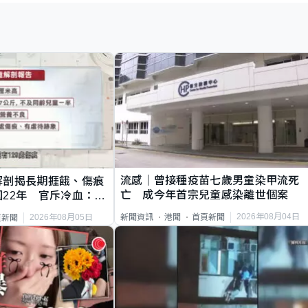
流感｜曾接種疫苗七歲男童染甲流死
解剖揭長期捱餓、傷痕
亡 成今年首宗兒童感染離世個案
22年 官斥冷血：同
2026年08月04日
新聞資訊
港聞
首頁新聞
2026年08月05日
頁新聞