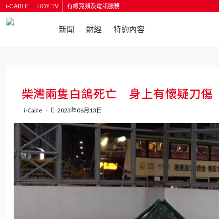
i-CABLE
HOY TV
有線寬頻及電訊服務
新聞
財經
特約內容
返回
柴灣兩隻白鴿死亡 身上有懷疑刀傷
i-Cable
2023年06月13日