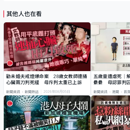
其他人也在看
勸未婚夫戒煙爆命案 28歲女教師連捅
五歲童遭虐死｜
心臟兩刀判死緩 母斥判太重已上訴
纍纍 母認罪判囚
類案最惡劣
2026年08月05日
新聞資訊
新聞熱話
新聞資訊
港聞
首