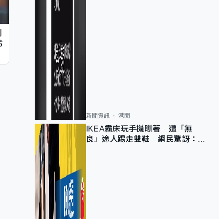
判
劣
新聞資訊
港聞
IKEA霸床玩手機瞓著 遭「無
良」途人踢走雙鞋 網民驚訝：冇
著襪咁盡！？