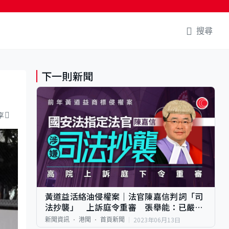
搜尋
下一則新聞
享
黃道益活絡油侵權案｜法官陳嘉信判詞「司
法抄襲」 上訴庭令重審 張舉能：已嚴肅
訓誡
2023年06月13日
新聞資訊
港聞
首頁新聞