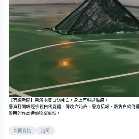
【有線新聞】柴灣兩隻白鴿死亡，身上有明顯傷痕。
警員打開帳蓬檢視白鴿屍體。傍晚六時許，警方接報，兩隻白鴿倒
暫時列作虐待動物案處理。
新聞資訊
港聞