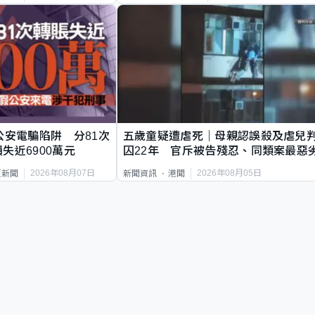
公安電騙陷阱 分81次
五歲童疑遭虐死｜母親認誤殺及虐兒
失近6900萬元
囚22年 官斥被告殘忍、同類案最惡
2026年08月07日
2026年08月05日
頁新聞
新聞資訊
港聞