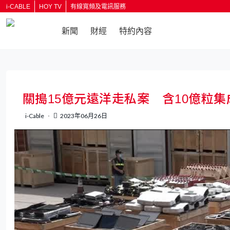
i-CABLE
HOY TV
有線寬頻及電訊服務
新聞
財經
特約內容
返回
關搗15億元遠洋走私案 含10億粒
i-Cable
2023年06月26日