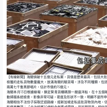
【有線新聞】海關偵破十五億元走私案，貨值是歷來最高，包括大批
檢獲的走私貨物數量龐大，放滿海關的驗貨場，涉及不同種類，包
兩萬七千隻黑膠唱片，估計市值約15億元。
海關本月13日根據線報，鎖定葵青貨櫃碼頭一艘遠洋船，在十五個
動掃描系統檢查，影像非常可疑，密度及形狀不一致，明顯不是所申
海關相信不法份子採取迂迴路線，經新加坡走私這批貨物到內地，
監督李艷萍：「今次檢獲10億粒全新集成電路，是近期罕見，相信