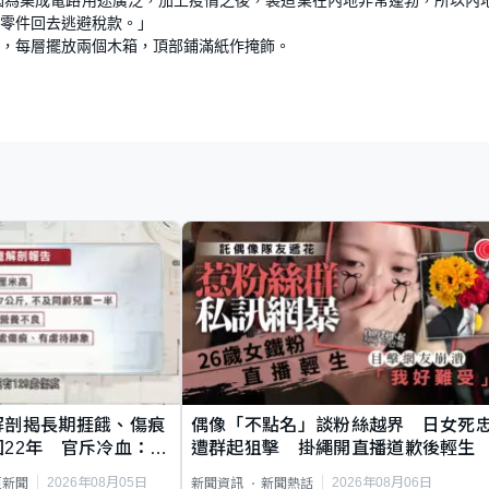
零件回去逃避稅款。」
，每層擺放兩個木箱，頂部鋪滿紙作掩飾。
解剖揭長期捱餓、傷痕
偶像「不點名」談粉絲越界 日女死
22年 官斥冷血：同
遭群起狙擊 掛繩開直播道歉後輕生
2026年08月05日
2026年08月06日
頁新聞
新聞資訊
新聞熱話