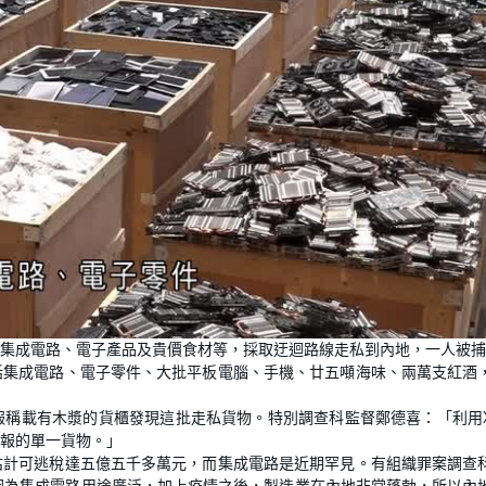
集成電路、電子產品及貴價食材等，採取迂迴路線走私到內地，一人被捕
括集成電路、電子零件、大批平板電腦、手機、廿五噸海味、兩萬支紅酒
報稱載有木漿的貨櫃發現這批走私貨物。特別調查科監督鄭德喜：「利用
報的單一貨物。」
估計可逃稅達五億五千多萬元，而集成電路是近期罕見。有組織罪案調查
因為集成電路用途廣泛，加上疫情之後，製造業在內地非常蓬勃，所以內