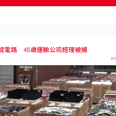
按輸入鍵開始搜尋
集成電路 45歲運輸公司經理被捕
分