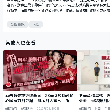
產商，對這些電子零件有殷切的需求，不法之徒就乘機希望偷運大批
行動中，海關拘捕一名貨運公司經理。收藏走私貨物的貨櫃分成兩層
新聞資訊
港聞
其他人也在看
勸未婚夫戒煙爆命案 28歲女教師連捅
五歲童遭虐死｜
心臟兩刀判死緩 母斥判太重已上訴
纍纍 母認罪判囚
類案最惡劣
2026年08月05日
新聞資訊
新聞熱話
新聞資訊
港聞
首