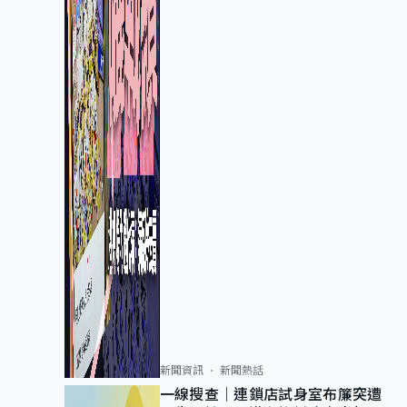
新聞資訊
新聞熱話
一線搜查｜連鎖店試身室布簾突遭