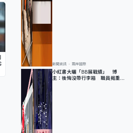
判
劣
新聞資訊
兩岸國際
小紅書大曬「BB展戰績」 博
主：後悔沒帶行李箱 職員揭重複
入會「阻止唔到」