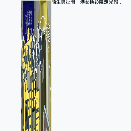
陌生男扯開 港女換衫險走光報
警 全港分店急換實體門