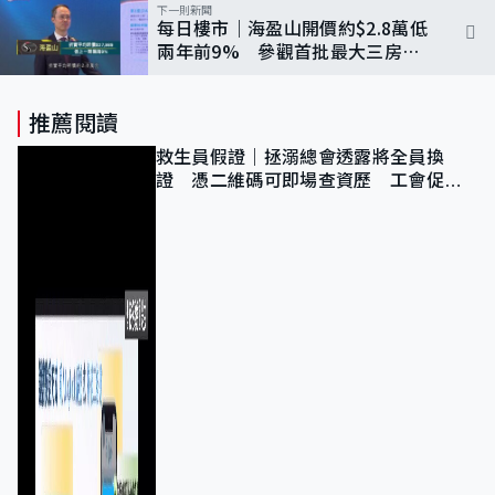
下一則新聞
每日樓市｜海盈山開價約$2.8萬低
兩年前9% 參觀首批最大三房開
則｜4/7/2023
推薦閱讀
救生員假證｜拯溺總會透露將全員換
證 憑二維碼可即場查資歷 工會促加
強巡查