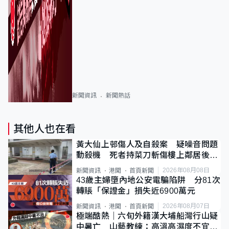
新聞資訊
新聞熱話
其他人也在看
黃大仙上邨傷人及自殺案 疑噪音問題
動殺機 死者持菜刀斬傷樓上鄰居後墮
斃
2026年08月08日
新聞資訊
港聞
首頁新聞
43歲主婦墮內地公安電騙陷阱 分81次
轉賬「保證金」損失近6900萬元
2026年08月07日
新聞資訊
港聞
首頁新聞
極端酷熱｜六旬外籍漢大埔船灣行山疑
中暑亡 山藝教練：高溫高濕度不宜遠