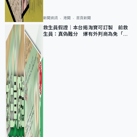
新聞資訊
港聞
首頁新聞
救生員假證｜本台揭淘寶可訂製 前救
生員：真偽難分 爆有外判商為免「封
池」沒做足檢查