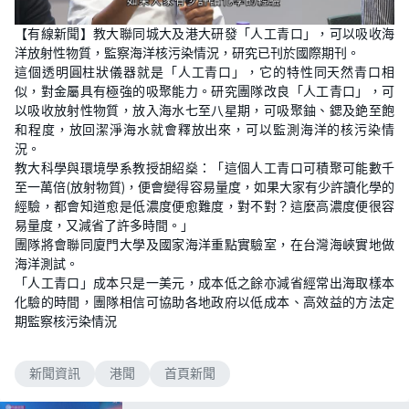
【有線新聞】教大聯同城大及港大研發「人工青口」，可以吸收海
洋放射性物質，監察海洋核污染情況，研究已刊於國際期刊。
這個透明圓柱狀儀器就是「人工青口」，它的特性同天然青口相
似，對金屬具有極強的吸聚能力。研究團隊改良「人工青口」，可
以吸收放射性物質，放入海水七至八星期，可吸聚鈾、鍶及銫至飽
和程度，放回潔淨海水就會釋放出來，可以監測海洋的核污染情
況。
教大科學與環境學系教授胡紹燊：「這個人工青口可積聚可能數千
至一萬倍(放射物質)，便會變得容易量度，如果大家有少許讀化學的
經驗，都會知道愈是低濃度便愈難度，對不對？這麼高濃度便很容
易量度，又減省了許多時間。」
團隊將會聯同廈門大學及國家海洋重點實驗室，在台灣海峽實地做
海洋測試。
「人工青口」成本只是一美元，成本低之餘亦減省經常出海取樣本
化驗的時間，團隊相信可協助各地政府以低成本、高效益的方法定
期監察核污染情況
新聞資訊
港聞
首頁新聞