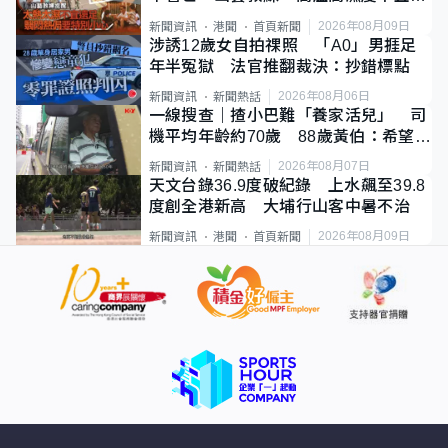
足
2026年08月09日
新聞資訊
港聞
首頁新聞
涉誘12歲女自拍祼照 「A0」男捱足
年半冤獄 法官推翻裁決：抄錯標點
2026年08月06日
新聞資訊
新聞熱話
一線搜查｜揸小巴難「養家活兒」 司
機平均年齡約70歲 88歲黃伯：希望一
直揸落去
2026年08月07日
新聞資訊
新聞熱話
天文台錄36.9度破紀錄 上水飆至39.8
度創全港新高 大埔行山客中暑不治
2026年08月09日
新聞資訊
港聞
首頁新聞