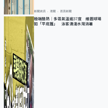
新聞資訊
港聞
首頁新聞
極端酷熱｜多區氣溫逾37度 維園球場
如「平底鑊」 泳客湧淺水灣消暑