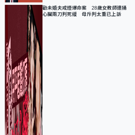
勸未婚夫戒煙爆命案 28歲女教師連捅
心臟兩刀判死緩 母斥判太重已上訴