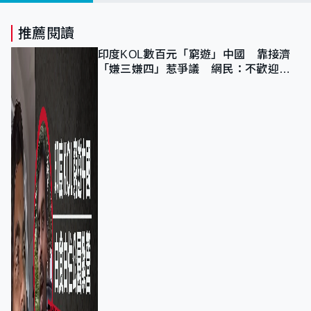
推薦閱讀
印度KOL數百元「窮遊」中國 靠接濟
「嫌三嫌四」惹爭議 網民：不歡迎劣
質旅客