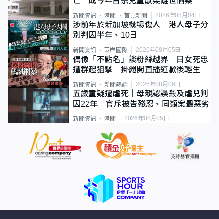
亡 成今年首宗兒童感染離世個案
2026年08月04日
新聞資訊
港聞
首頁新聞
涉前年於新加坡機場傷人 港人母子分
別判囚半年、10日
2026年08月05日
新聞資訊
兩岸國際
偶像「不點名」談粉絲越界 日女死忠
遭群起狙擊 掛繩開直播道歉後輕生
2026年08月06日
新聞資訊
新聞熱話
五歲童疑遭虐死｜母親認誤殺及虐兒判
囚22年 官斥被告殘忍、同類案最惡劣
2026年08月05日
新聞資訊
港聞