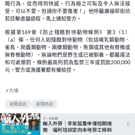
嘅行為，從而得到快感，行為極之可恥及令人無法接
受，可以不愛，但請你不要傷害！」他呼籲廣福邨街坊
若目擊虐貓過程，馬上通知警方。
根據第169章《防止殘酷對待動物條例》 第3（1）
（a）條 ，任何人如殘酷對待動物（包括哺乳類動物、
雀鳥、爬蟲類動物、兩棲類動物、魚類或其他有脊椎或
無脊椎動物），無論牠們是野生或已被馴養，都屬違法
和可處懲罰。條例最高刑罰為監禁三年或罰款200,000
元，警方或漁護署都有權檢控。
大埔
新聞資訊
新聞熱話
下一則新聞
輸入外勞｜李家超重申僅短期措
施 福利培訓定向本地勞工傾斜