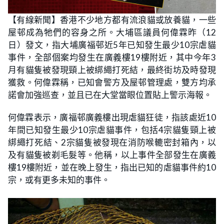
【有線新聞】香港不少地方都有流浪貓或放養貓，一些
屋邨成為牠們的容身之所。大埔區議員何偉霖昨（12
日）發文，指大埔廣福邨近5年已知發生最少10宗虐貓
事件，全部個案均發生在廣義樓19樓附近，其中今年3
月有貓隻被發現頸上被綁繩打死結，最終街坊及時發現
獲救。何偉霖稱，已知會警方及屋邨管理處，雙方均承
諾會加強巡查，並且已在大堂當眼位置貼上警示海報。
何偉霖表示，廣福邨廣義樓出現虐貓狂徒，指該處近10
年間已知發生最少10宗虐貓事件，包括4宗貓隻頸上被
綁繩打死結、2宗貓隻被發現在消防喉轆密封箱內，以
及有貓隻被剃毛髮等。他稱，以上事件全部發生在廣義
樓19樓附近，並在晚上發生，指出已知的虐貓事件約10
宗，或有更多未知的事件。