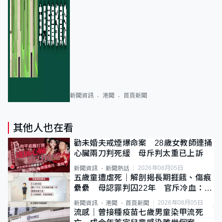
新聞資訊
港聞
首頁新聞
其他人也在看
勸未婚夫戒煙爆命案 28歲女教師連捅
心臟兩刀判死緩 母斥判太重已上訴
2026年08月05日
新聞資訊
新聞熱話
五歲童遭虐死｜解剖揭長期捱餓、傷痕
纍纍 母認罪判囚22年 官斥冷血：同
類案最惡劣
2026年08月05日
新聞資訊
港聞
首頁新聞
流感｜曾接種疫苗七歲男童染甲流死