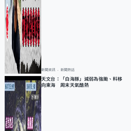
新聞資訊
新聞熱話
天文台：「白海豚」減弱為強颱、料移
向東海 周末天氣酷熱