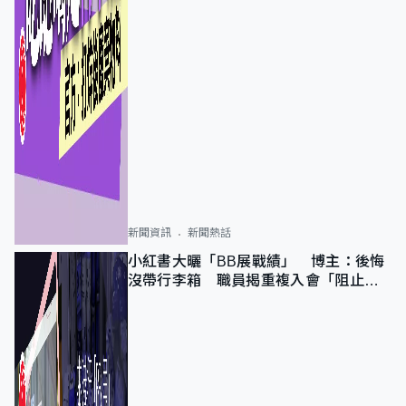
新聞資訊
新聞熱話
小紅書大曬「BB展戰績」 博主：後悔
沒帶行李箱 職員揭重複入會「阻止唔
到」