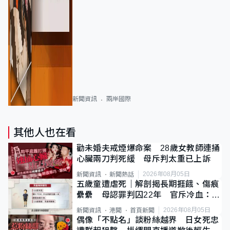
新聞資訊
兩岸國際
其他人也在看
勸未婚夫戒煙爆命案 28歲女教師連捅
心臟兩刀判死緩 母斥判太重已上訴
2026年08月05日
新聞資訊
新聞熱話
五歲童遭虐死｜解剖揭長期捱餓、傷痕
纍纍 母認罪判囚22年 官斥冷血：同
類案最惡劣
2026年08月05日
新聞資訊
港聞
首頁新聞
偶像「不點名」談粉絲越界 日女死忠