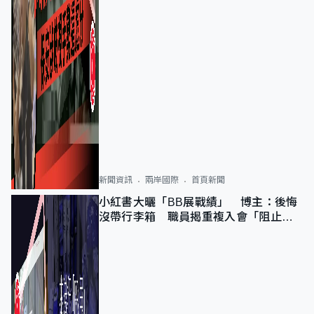
新聞資訊
兩岸國際
首頁新聞
小紅書大曬「BB展戰績」 博主：後悔
沒帶行李箱 職員揭重複入會「阻止唔
到」