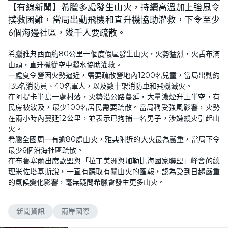
【有線新聞】希臘多處發生山火，持續高溫加上強風令
撲救困難，當局出動飛機和直升機協助灌救，下令至少
6個海邊社區，幾千人要疏散。
希臘雅典西面約80公里一個度假區發生山火，火勢猛烈，火舌布滿
山頭，直升機從空中灑水協助灌救。
一處夏令營因火勢逼近，需要疏散營地內1200名兒童，當局出動約
135名消防員、40名軍人，以及數十架消防車和飛機滅火。
在阿提卡半島一處村落，火勢沿公路蔓延，大量濃煙升上半空，有
民房被波及，最少100名居民需要疏散。當局稱受強風影響，火勢
在兩小時內蔓延12公里，並表示已拘捕一名男子，涉嫌縱火引起山
火。
希臘全國周一有逾80處山火，雅典附近的大火最為嚴重，當局下令
最少6個沿海社區疏散。
在布魯塞爾出席歐盟與「拉丁美洲與加勒比海國家聯盟」峰會的總
理米佐塔基斯說，一直有聽取有關山火的匯報，認為受到日趨嚴重
的氣候變化影響，毫無疑問希臘會發生更多山火。
新聞資訊
兩岸國際