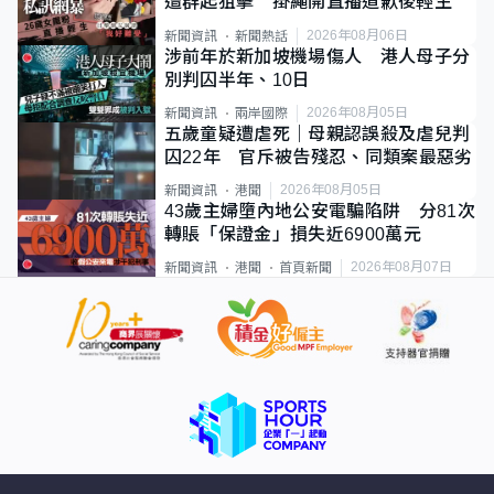
遭群起狙擊 掛繩開直播道歉後輕生
2026年08月06日
新聞資訊
新聞熱話
涉前年於新加坡機場傷人 港人母子分
別判囚半年、10日
2026年08月05日
新聞資訊
兩岸國際
五歲童疑遭虐死｜母親認誤殺及虐兒判
囚22年 官斥被告殘忍、同類案最惡劣
2026年08月05日
新聞資訊
港聞
43歲主婦墮內地公安電騙陷阱 分81次
轉賬「保證金」損失近6900萬元
2026年08月07日
新聞資訊
港聞
首頁新聞