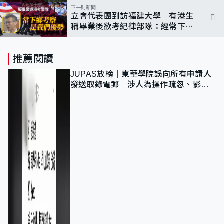
下一則新聞
立會代表團到訪福建大學 有港生
稱畢業後欲考紀律部隊：經常下鄉
考察是我們優勢
推薦閱讀
JUPAS放榜｜東華學院誤向所有申請人
發送取錄電郵 涉人為操作疏忽、影響
11,139人