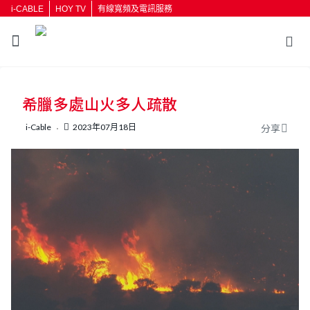
i-CABLE
HOY TV
有線寬頻及電訊服務
返回
希臘多處山火多人疏散
按輸入鍵開始搜尋
i-Cable
2023年07月18日
分享