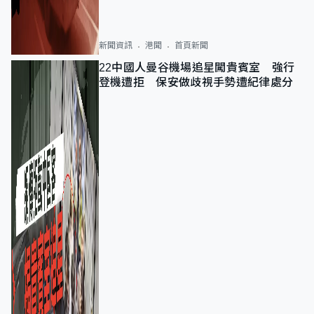
新聞資訊
港聞
首頁新聞
22中國人曼谷機場追星闖貴賓室 強行
登機遭拒 保安做歧視手勢遭紀律處分