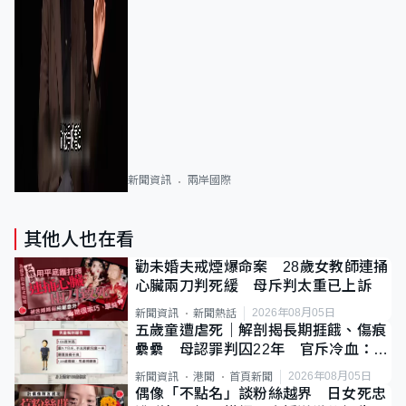
新聞資訊
兩岸國際
其他人也在看
勸未婚夫戒煙爆命案 28歲女教師連捅
心臟兩刀判死緩 母斥判太重已上訴
2026年08月05日
新聞資訊
新聞熱話
五歲童遭虐死｜解剖揭長期捱餓、傷痕
纍纍 母認罪判囚22年 官斥冷血：同
類案最惡劣
2026年08月05日
新聞資訊
港聞
首頁新聞
偶像「不點名」談粉絲越界 日女死忠