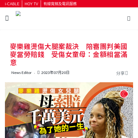
i-CABLE
HOY TV
有線寬頻及電訊服務
返回
麥樂雞燙傷大腿案裁決 陪審團判美國
按輸入鍵開始搜尋
麥當勞賠錢 受傷女童母：金額相當滿
意
News Editor
2023年07月20日
分享