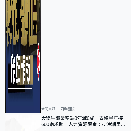
新聞資訊
兩岸國際
大學生職業空缺3年減6成 青協半年接
660宗求助 人力資源學會：AI浪潮重整
職位需求