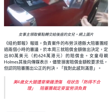
女事主領取餐點轉交給後座的女兒。網上圖片
《紐約郵報》報道，負責案件的布勞沃德縣大陪審團經
過兩個小時的審議，於本周三就賠償金額做出決定，定
出80萬美元（約624萬港元）的賠償金。女童母親
Holmes其後向傳媒表示，儘管損害賠償金額較要求低，
但認同陪審團出公正的判決，「我對此感到滿意」。
美4歲女大腿遭麥樂雞燙傷 母狀告「熱得不合
理」 陪審團裁定麥當勞須負責