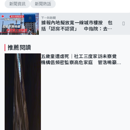
新聞資訊
新聞熱話
下一則新聞
據報內地擬放寬一線城市樓按 包
括「認房不認貸」 中指院：去季
買樓信心跌至低位
推薦閱讀
五歲童遭虐死｜社工三度家訪未察覺
機構倡頻密監察高危家庭 管浩鳴籲加
強跨部門協作