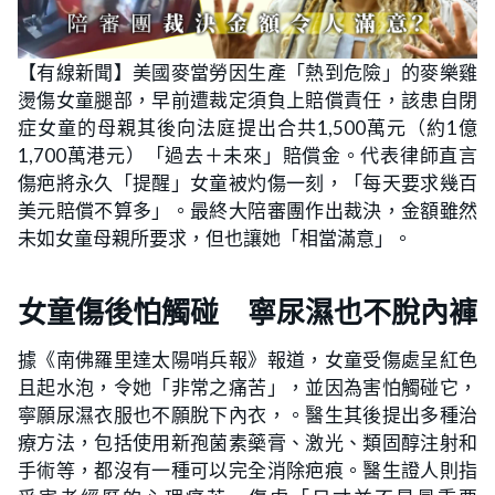
【有線新聞】美國麥當勞因生產「熱到危險」的麥樂雞
燙傷女童腿部，早前遭裁定須負上賠償責任，該患自閉
症女童的母親其後向法庭提出合共1,500萬元（約1億
1,700萬港元）「過去＋未來」賠償金。代表律師直言
傷疤將永久「提醒」女童被灼傷一刻，「每天要求幾百
美元賠償不算多」。最終大陪審團作出裁決，金額雖然
未如女童母親所要求，但也讓她「相當滿意」。
女童傷後怕觸碰 寧尿濕也不脫內褲
據《南佛羅里達太陽哨兵報》報道，女童受傷處呈紅色
且起水泡，令她「非常之痛苦」，並因為害怕觸碰它，
寧願尿濕衣服也不願脫下內衣，。醫生其後提出多種治
療方法，包括使用新孢菌素藥膏、激光、類固醇注射和
手術等，都沒有一種可以完全消除疤痕。醫生證人則指