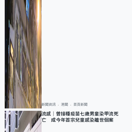
新聞資訊
港聞
首頁新聞
流感｜曾接種疫苗七歲男童染甲流死
亡 成今年首宗兒童感染離世個案