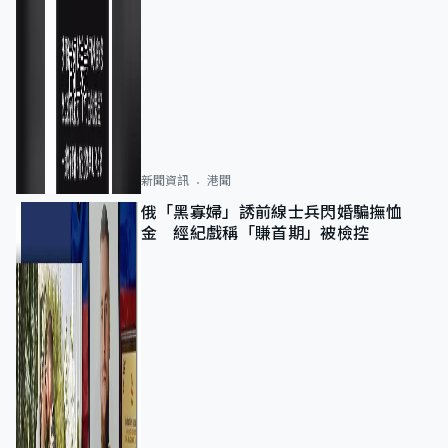
新聞資訊
港聞
俄「黑寡婦」誘前線士兵閃婚騙撫恤
金 經紀戲稱「賺首期」被檢控