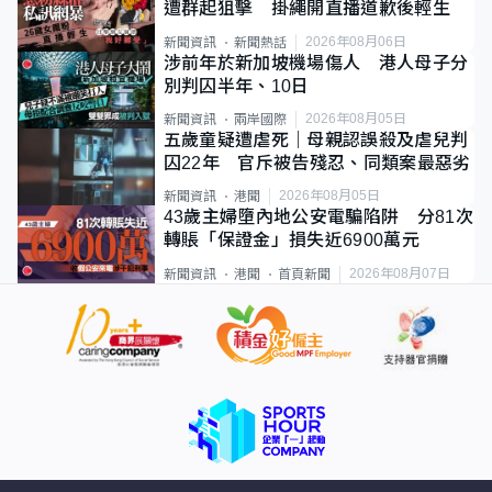
遭群起狙擊 掛繩開直播道歉後輕生
2026年08月06日
新聞資訊
新聞熱話
涉前年於新加坡機場傷人 港人母子分
別判囚半年、10日
2026年08月05日
新聞資訊
兩岸國際
五歲童疑遭虐死｜母親認誤殺及虐兒判
囚22年 官斥被告殘忍、同類案最惡劣
2026年08月05日
新聞資訊
港聞
43歲主婦墮內地公安電騙陷阱 分81次
轉賬「保證金」損失近6900萬元
2026年08月07日
新聞資訊
港聞
首頁新聞