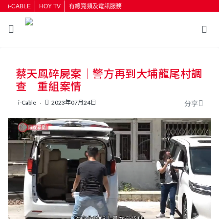
i-CABLE
HOY TV
有線寬頻及電訊服務
蔡天鳳碎屍案｜警方再到大埔龍尾村調
查 重組案情
i-Cable
2023年07月24日
分享