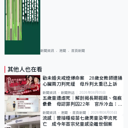
新聞資訊
港聞
首頁新聞
其他人也在看
勸未婚夫戒煙爆命案 28歲女教師連捅
心臟兩刀判死緩 母斥判太重已上訴
2026年08月05日
新聞資訊
新聞熱話
五歲童遭虐死｜解剖揭長期捱餓、傷痕
纍纍 母認罪判囚22年 官斥冷血：同
類案最惡劣
2026年08月05日
新聞資訊
港聞
首頁新聞
流感｜曾接種疫苗七歲男童染甲流死
亡 成今年首宗兒童感染離世個案