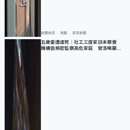
新聞資訊
港聞
首頁新聞
五歲童遭虐死｜社工三度家訪未察覺
機構倡頻密監察高危家庭 管浩鳴籲加
強跨部門協作