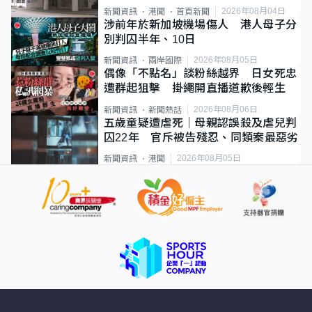
2026年08月04日
新聞資訊
港聞
首頁新聞
涉前年於新加坡機場傷人 港人母子分
別判囚半年、10日
2026年08月05日
新聞資訊
兩岸國際
偶像「不點名」談粉絲越界 日女死忠
遭群起狙擊 掛繩開直播道歉後輕生
2026年08月06日
新聞資訊
新聞熱話
五歲童疑遭虐死｜母親認誤殺及虐兒判
囚22年 官斥被告殘忍、同類案最惡劣
2026年08月05日
新聞資訊
港聞