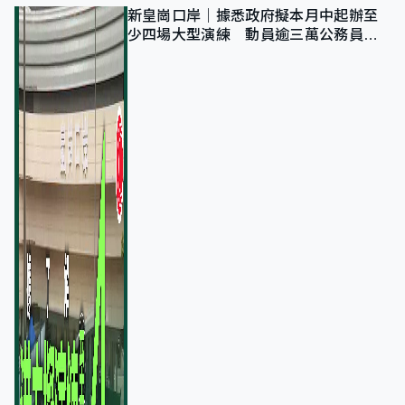
新皇崗口岸｜據悉政府擬本月中起辦至
少四場大型演練 動員逾三萬公務員人
次測試