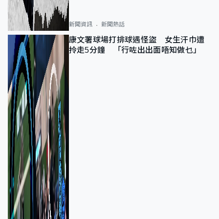
新聞資訊
新聞熱話
康文署球場打排球遇怪盜 女生汗巾遭
拎走5分鐘 「行咗出出面唔知做乜」