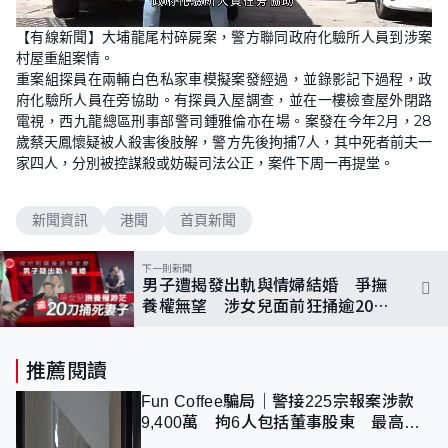
L
U
o
n
【有線新聞】大埔龍尾村碎屍案，警方聯同政府化驗所人員到涉案
a
m
d
u
村屋重組案情。
e
t
d
e
重案組探員在兩輛白色私家車模擬案發經過，並錄影記下過程，政
:
5
府化驗所人員在旁協助。有探員入屋調查，並在一樓檢查屋外閉路
6
電視，西九龍總區刑事部警司鍾雅倫亦在場。案發在今年2月，28
.
2
歲蔡天鳳懷疑被人殺害後肢解，警方先後拘捕7人，其中死者前夫一
5
%
家四人，分別被控謀殺或妨礙司法公正，案件下周一再提堂。
新聞資訊
港聞
首頁新聞
下一則新聞
男子遭揭發出軌與情婦結婚 爭撫
養權無望 涉女兒面前狂捅逾20刀
殺妻
推薦閱讀
Fun Coffee騙局｜警接225宗報案涉款
9,400萬 拘6人包括董事股東 最高金
額一宗涉近千萬