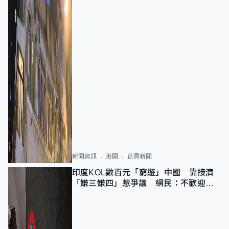
新聞資訊
港聞
首頁新聞
印度KOL數百元「窮遊」中國 靠接濟
「嫌三嫌四」惹爭議 網民：不歡迎劣
質旅客