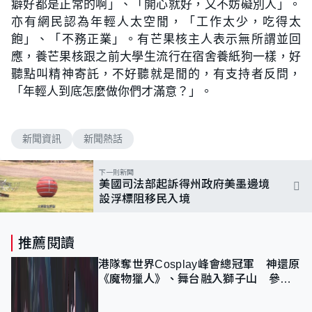
癖好都是正常的啊」、「開心就好，又不妨礙別人」。
亦有網民認為年輕人太空閒，「工作太少，吃得太
飽」、「不務正業」。有芒果核主人表示無所謂並回
應，養芒果核跟之前大學生流行在宿舍養紙狗一樣，好
聽點叫精神寄託，不好聽就是閒的，有支持者反問，
「年輕人到底怎麼做你們才滿意？」。
新聞資訊
新聞熱話
下一則新聞
美國司法部起訴得州政府美墨邊境
設浮標阻移民入境
推薦閱讀
港隊奪世界Cosplay峰會總冠軍 神還原
《魔物獵人》、舞台融入獅子山 參賽
者：讓大家認識香港