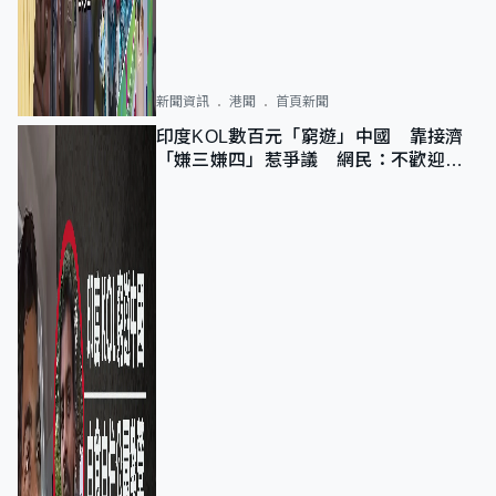
新聞資訊
港聞
首頁新聞
印度KOL數百元「窮遊」中國 靠接濟
「嫌三嫌四」惹爭議 網民：不歡迎劣
質旅客