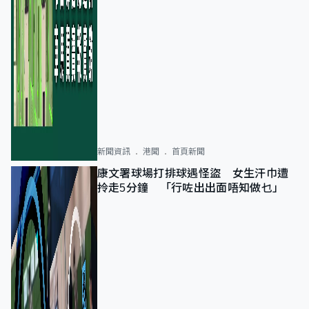
新聞資訊
港聞
首頁新聞
康文署球場打排球遇怪盜 女生汗巾遭
拎走5分鐘 「行咗出出面唔知做乜」