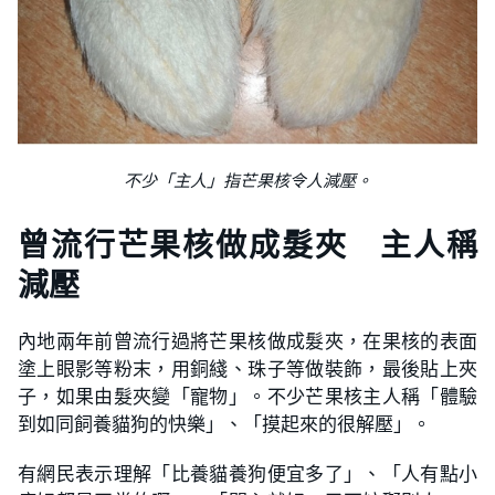
不少「主人」指芒果核令人減壓。
曾流行芒果核做成髮夾 主人稱
減壓
內地兩年前曾流行過將芒果核做成髮夾，在果核的表面
塗上眼影等粉末，用銅綫、珠子等做裝飾，最後貼上夾
子，如果由髮夾變「寵物」。不少芒果核主人稱「體驗
到如同飼養貓狗的快樂」、「摸起來的很解壓」。
有網民表示理解「比養貓養狗便宜多了」、「人有點小