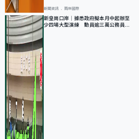
新聞資訊
兩岸國際
新皇崗口岸｜據悉政府擬本月中起辦至
少四場大型演練 動員逾三萬公務員人
次測試