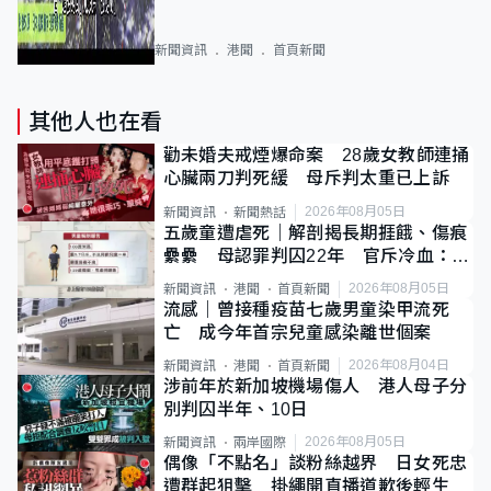
新聞資訊
港聞
首頁新聞
其他人也在看
勸未婚夫戒煙爆命案 28歲女教師連捅
心臟兩刀判死緩 母斥判太重已上訴
2026年08月05日
新聞資訊
新聞熱話
五歲童遭虐死｜解剖揭長期捱餓、傷痕
纍纍 母認罪判囚22年 官斥冷血：同
類案最惡劣
2026年08月05日
新聞資訊
港聞
首頁新聞
流感｜曾接種疫苗七歲男童染甲流死
亡 成今年首宗兒童感染離世個案
2026年08月04日
新聞資訊
港聞
首頁新聞
涉前年於新加坡機場傷人 港人母子分
別判囚半年、10日
2026年08月05日
新聞資訊
兩岸國際
偶像「不點名」談粉絲越界 日女死忠
遭群起狙擊 掛繩開直播道歉後輕生