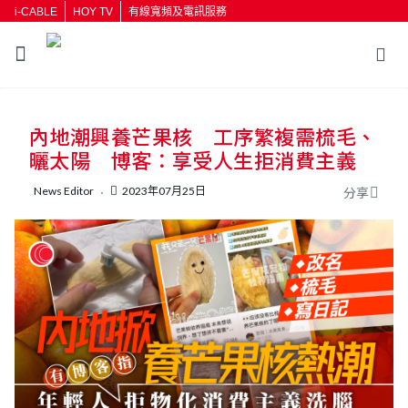
i-CABLE
HOY TV
有線寬頻及電訊服務
返回
內地潮興養芒果核 工序繁複需梳毛、
按輸入鍵開始搜尋
曬太陽 博客：享受人生拒消費主義
News Editor
2023年07月25日
分享