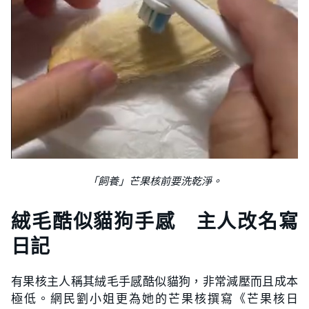
「飼養」芒果核前要洗乾淨。
絨毛酷似貓狗手感 主人改名寫
日記
有果核主人稱其絨毛手感酷似貓狗，非常減壓而且成本
極低。網民劉小姐更為她的芒果核撰寫《芒果核日