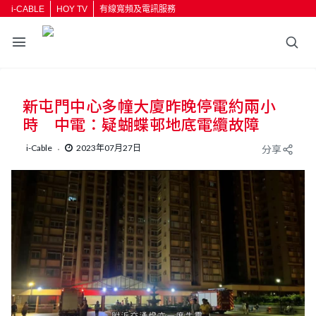
i-CABLE
HOY TV
有線寬頻及電訊服務
新屯門中心多幢大廈昨晚停電約兩小
時 中電：疑蝴蝶邨地底電纜故障
i-Cable
2023年07月27日
分享