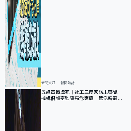
新聞資訊
新聞熱話
五歲童遭虐死｜社工三度家訪未察覺
機構倡頻密監察高危家庭 管浩鳴籲加
強跨部門協作