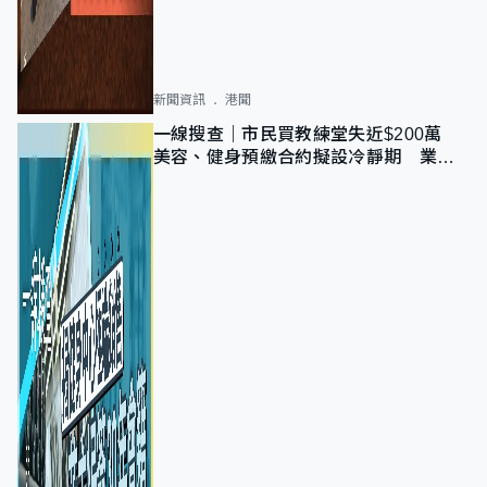
新聞資訊
港聞
一線搜查｜市民買教練堂失近$200萬
美容、健身預繳合約擬設冷靜期 業界
憂退款計法對商戶不公