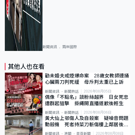
新聞資訊
兩岸國際
其他人也在看
勸未婚夫戒煙爆命案 28歲女教師連捅
心臟兩刀判死緩 母斥判太重已上訴
2026年08月05日
新聞資訊
新聞熱話
偶像「不點名」談粉絲越界 日女死忠
遭群起狙擊 掛繩開直播道歉後輕生
2026年08月06日
新聞資訊
新聞熱話
黃大仙上邨傷人及自殺案 疑噪音問題
動殺機 死者持菜刀斬傷樓上鄰居後墮
斃
2026年08月08日
新聞資訊
港聞
首頁新聞