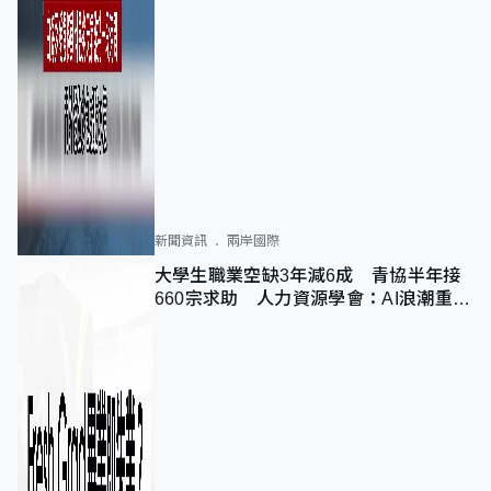
新聞資訊
兩岸國際
大學生職業空缺3年減6成 青協半年接
660宗求助 人力資源學會：AI浪潮重整
職位需求