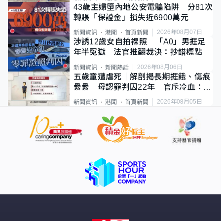
43歲主婦墮內地公安電騙陷阱 分81次
轉賬「保證金」損失近6900萬元
2026年08月07日
新聞資訊
港聞
首頁新聞
涉誘12歲女自拍祼照 「A0」男捱足
年半冤獄 法官推翻裁決：抄錯標點
2026年08月06日
新聞資訊
新聞熱話
五歲童遭虐死｜解剖揭長期捱餓、傷痕
纍纍 母認罪判囚22年 官斥冷血：同
類案最惡劣
2026年08月05日
新聞資訊
港聞
首頁新聞