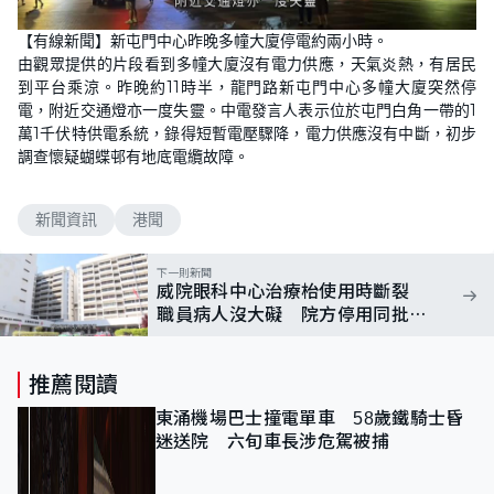
【有線新聞】新屯門中心昨晚多幢大廈停電約兩小時。
由觀眾提供的片段看到多幢大廈沒有電力供應，天氣炎熱，有居民
到平台乘涼。昨晚約11時半，龍門路新屯門中心多幢大廈突然停
電，附近交通燈亦一度失靈。中電發言人表示位於屯門白角一帶的1
萬1千伏特供電系統，錄得短暫電壓驟降，電力供應沒有中斷，初步
調查懷疑蝴蝶邨有地底電纜故障。
新聞資訊
港聞
下一則新聞
威院眼科中心治療枱使用時斷裂
職員病人沒大礙 院方停用同批治
療枱
推薦閱讀
東涌機場巴士撞電單車 58歲鐵騎士昏
迷送院 六旬車長涉危駕被捕