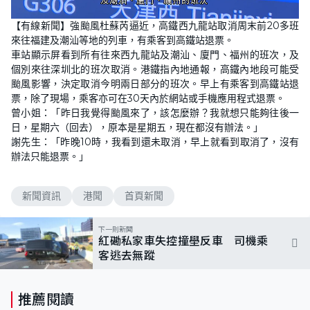
L
U
o
n
【有線新聞】強颱風杜蘇芮逼近，高鐵西九龍站取消周末前20多班
a
m
d
u
來往福建及潮汕等地的列車，有乘客到高鐵站退票。
e
t
d
e
車站顯示屏看到所有往來西九龍站及潮汕、廈門、福州的班次，及
:
3
個別來往深圳北的班次取消。港鐵指內地通報，高鐵內地段可能受
8
颱風影響，決定取消今明兩日部分的班次。早上有乘客到高鐵站退
.
5
票，除了現場，乘客亦可在30天內於網站或手機應用程式退票。
7
%
曾小姐：「昨日我覺得颱風來了，該怎麼辦？我就想只能夠往後一
日，星期六（回去），原本是星期五，現在都沒有辦法。」
謝先生：「昨晚10時，我看到還未取消，早上就看到取消了，沒有
辦法只能退票。」
新聞資訊
港聞
首頁新聞
下一則新聞
紅磡私家車失控撞壆反車 司機乘
客逃去無蹤
推薦閱讀