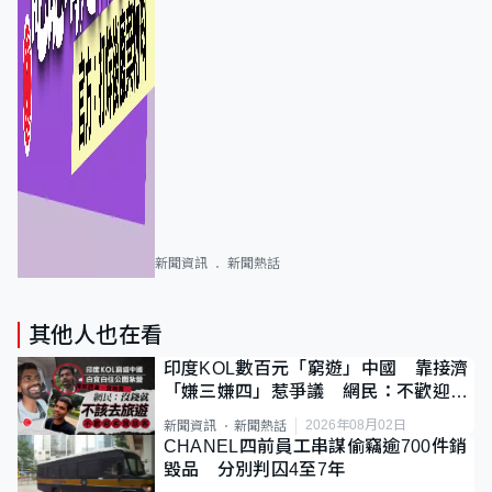
新聞資訊
新聞熱話
其他人也在看
印度KOL數百元「窮遊」中國 靠接濟
「嫌三嫌四」惹爭議 網民：不歡迎劣
質旅客
2026年08月02日
新聞資訊
新聞熱話
CHANEL四前員工串謀偷竊逾700件銷
毀品 分別判囚4至7年