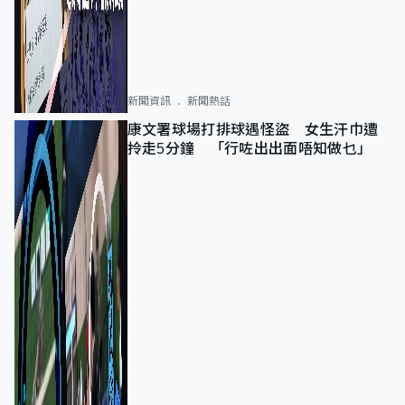
新聞資訊
新聞熱話
康文署球場打排球遇怪盜 女生汗巾遭
拎走5分鐘 「行咗出出面唔知做乜」