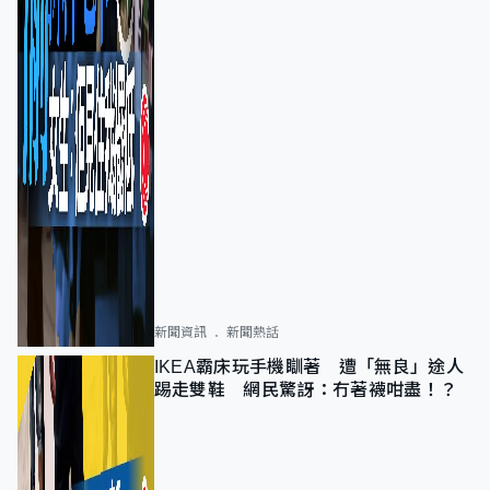
新聞資訊
新聞熱話
IKEA霸床玩手機瞓著 遭「無良」途人
踢走雙鞋 網民驚訝：冇著襪咁盡！？