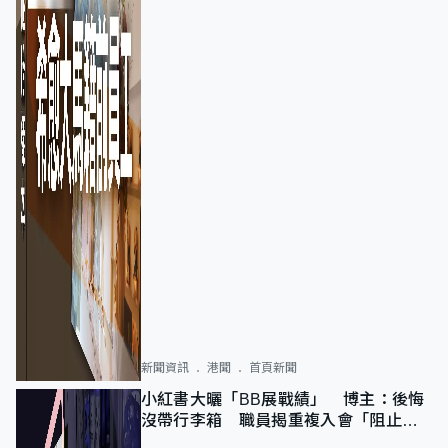
新聞資訊
港聞
首頁新聞
小紅書大曬「BB展戰績」 博主：後悔
沒帶行李箱 職員揭重複入會「阻止唔
到」