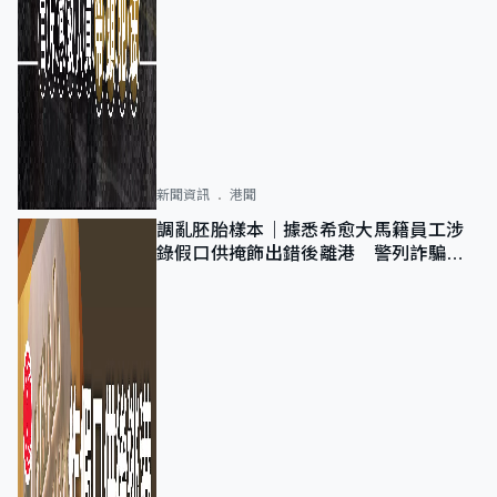
新聞資訊
港聞
調亂胚胎樣本｜據悉希愈大馬籍員工涉
錄假口供掩飾出錯後離港 警列詐騙
正通緝在逃人士