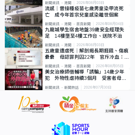
2026年08月03日
新聞資訊
港聞
流感｜曾接種疫苗七歲男童染甲流死
亡 成今年首宗兒童感染離世個案
2026年08月04日
新聞資訊
港聞
首頁新聞
九龍城學生宿舍地盤39歲安全經理失
足 14樓墮至4樓工作台、送院不治
2026年08月03日
新聞資訊
港聞
五歲童遭虐死｜解剖揭長期捱餓、傷痕
纍纍 母認罪判囚22年 官斥冷血：同
類案最惡劣
2026年08月05日
新聞資訊
港聞
首頁新聞
美女治療師借輔導「誘騙」14歲少年
犯 外物性虐持續3個月 受害者母：
要保護其他人
2026年07月30日
新聞資訊
新聞熱話