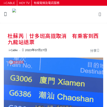
i-CABLE
HOY TV
有線寬頻及電訊服務
返回
杜蘇芮｜廿多班高鐡取消 有乘客到西
按輸入鍵開始搜尋
九龍站退票
i-Cable
2023年07月27日
分享