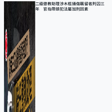
二級懲教助理涉木棍捅傷羈留者判囚三
年 官指帶頭犯法屬加刑因素