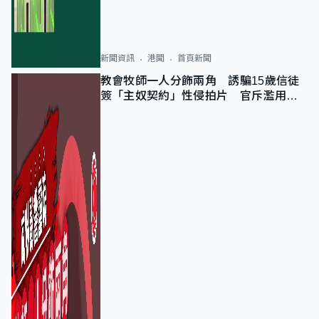
新聞資訊
港聞
首頁新聞
教會牧師一人分飾兩角 誘騙15歲信徒
簽「主奴契約」性侵拍片 官斥濫用教
友信任、二審判囚9年