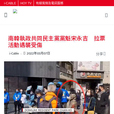
i-CABLE
HOY TV
有線寬頻及電訊服務
返回
南韓執政共同民主黨黨魁宋永吉 拉票
按輸入鍵開始搜尋
活動遇襲受傷
i-Cable
2022年03月07日
分享