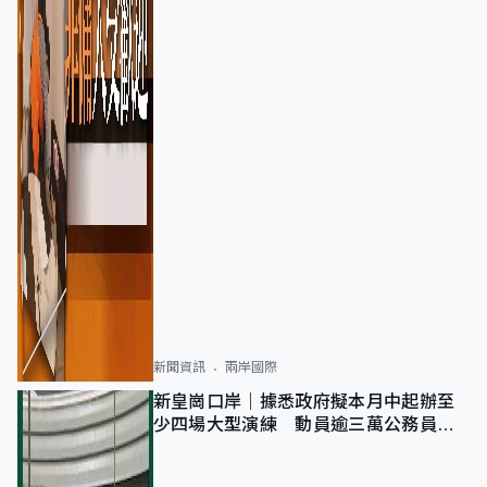
新聞資訊
兩岸國際
新皇崗口岸｜據悉政府擬本月中起辦至
少四場大型演練 動員逾三萬公務員人
次測試