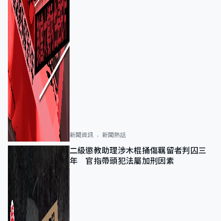
新聞資訊
新聞熱話
二級懲教助理涉木棍捅傷羈留者判囚三
年 官指帶頭犯法屬加刑因素