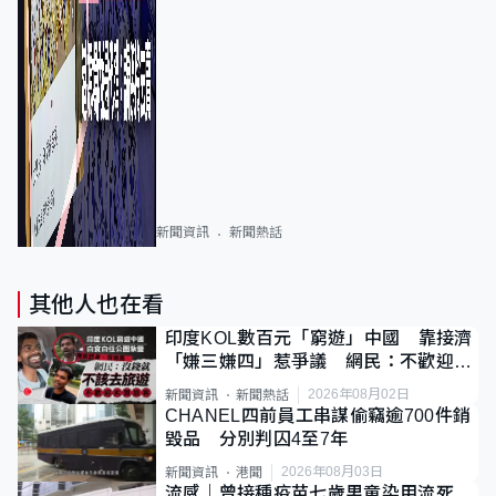
新聞資訊
新聞熱話
其他人也在看
印度KOL數百元「窮遊」中國 靠接濟
「嫌三嫌四」惹爭議 網民：不歡迎劣
質旅客
2026年08月02日
新聞資訊
新聞熱話
CHANEL四前員工串謀偷竊逾700件銷
毀品 分別判囚4至7年
2026年08月03日
新聞資訊
港聞
流感｜曾接種疫苗七歲男童染甲流死