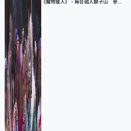
《魔物獵人》、舞台融入獅子山 參賽
者：讓大家認識香港