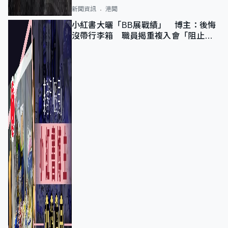
新聞資訊
港聞
小紅書大曬「BB展戰績」 博主：後悔
沒帶行李箱 職員揭重複入會「阻止唔
到」