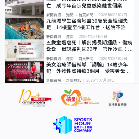
亡 成今年首宗兒童感染離世個案
2026年08月04日
新聞資訊
港聞
首頁新聞
九龍城學生宿舍地盤39歲安全經理失
足 14樓墮至4樓工作台、送院不治
2026年08月03日
新聞資訊
港聞
五歲童遭虐死｜解剖揭長期捱餓、傷痕
纍纍 母認罪判囚22年 官斥冷血：同
類案最惡劣
2026年08月05日
新聞資訊
港聞
首頁新聞
美女治療師借輔導「誘騙」14歲少年
犯 外物性虐持續3個月 受害者母：
要保護其他人
2026年07月30日
新聞資訊
新聞熱話