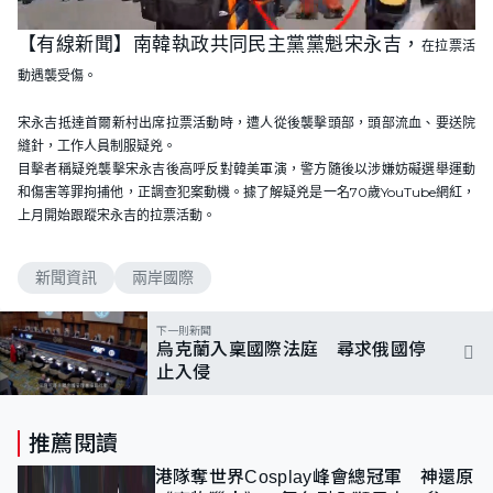
L
U
o
n
【有線新聞】南韓執政共同民主黨黨魁宋永吉，
a
m
在拉票活
d
u
e
t
動遇襲受傷。
d
e
:
1
0
宋永吉抵達首爾新村
出席拉票活動時，
遭人從後襲擊頭部，
頭部流血、要送院
0
縫針，
工作人員制服疑兇。
.
0
目擊者稱疑兇襲擊宋永吉後
高呼反對韓美軍演，
警方隨後以涉嫌妨礙選舉運動
0
%
和傷害等罪拘捕他，
正調查犯案動機。
據了解
疑兇是一名70歲YouTube網紅，
上月開始跟蹤宋永吉的拉票活動。
新聞資訊
兩岸國際
下一則新聞
烏克蘭入稟國際法庭 尋求俄國停
止入侵
推薦閱讀
港隊奪世界Cosplay峰會總冠軍 神還原