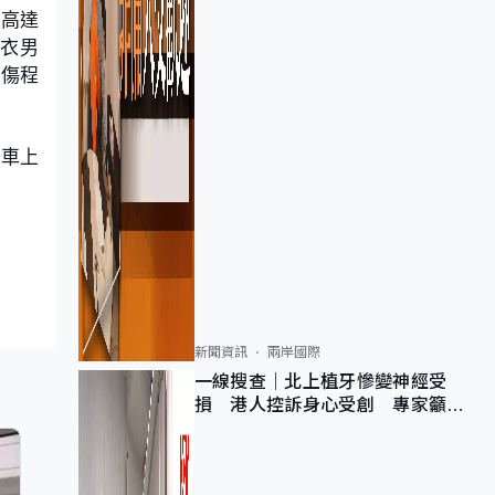
流高達
黑衣男
受傷程
關車上
新聞資訊
兩岸國際
一線搜查｜北上植牙慘變神經受
損 港人控訴身心受創 專家籲理
性評估三大風險