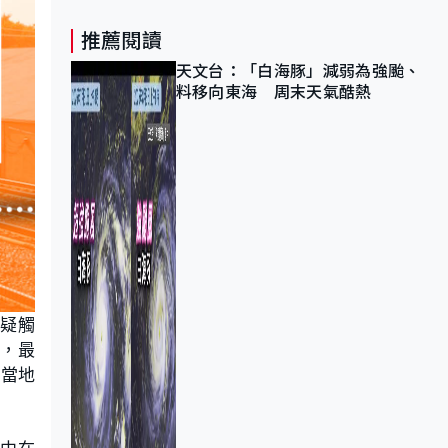
推薦閱讀
天文台：「白海豚」減弱為強颱、
料移向東海 周末天氣酷熱
子疑觸
電，最
，當地