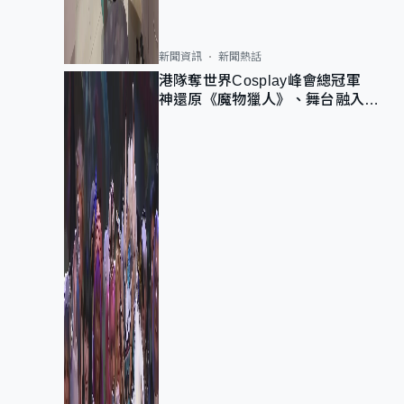
新聞資訊
新聞熱話
港隊奪世界Cosplay峰會總冠軍
神還原《魔物獵人》、舞台融入獅
子山 參賽者：讓大家認識香港