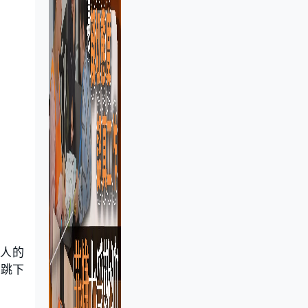
人的
客跳下