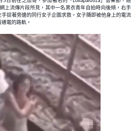
前往芝加哥，參加著名的「Lollapalooza」音樂節，
路軌中自拍。網上流傳片段所見，其中一名黑衣青年自拍時向後傾，右
左手捉著旁邊的同行女子企圖求救，女子隨即被他身上的電
著通電的路軌。