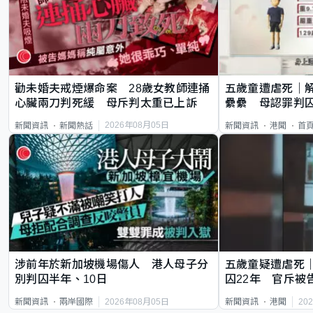
勸未婚夫戒煙爆命案 28歲女教師連捅
五歲童遭虐死｜
心臟兩刀判死緩 母斥判太重已上訴
纍纍 母認罪判囚
類案最惡劣
2026年08月05日
新聞資訊
新聞熱話
新聞資訊
港聞
首
涉前年於新加坡機場傷人 港人母子分
五歲童疑遭虐死
別判囚半年、10日
囚22年 官斥被
2026年08月05日
20
新聞資訊
兩岸國際
新聞資訊
港聞