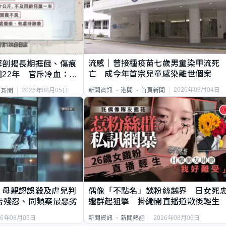
流感｜曾接種疫苗七歲男童染甲流死
解剖揭長期捱餓、傷痕
亡 成今年首宗兒童感染離世個案
22年 官斥冷血：同
2026年08月04日
新聞資訊
港聞
首頁新聞
2026年08月05日
頁新聞
｜母親認誤殺及虐兒判
偶像「不點名」談粉絲越界 日女死
告殘忍、同類案最惡劣
遭群起狙擊 掛繩開直播道歉後輕生
26年08月05日
2026年08月06日
新聞資訊
新聞熱話