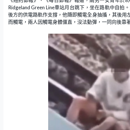
《紐約郵報》、《每日郵報》報道，兩男一女青年於8月5日
Ridgeland Green Line車站月台跳下，坐在
後方的供電路軌作支撐，他隨即觸電全身抽搐，其後用
而觸電，兩人因觸電身體僵直，沒法動彈，一同向後靠