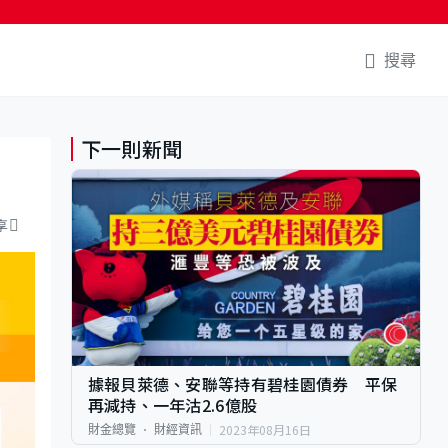
搜尋
下一則新聞
享
據報貝萊德、安聯等持有碧桂園債券 平保
再減持、一年沽2.6億股
2023年08月16日
財金總覽
財經資訊