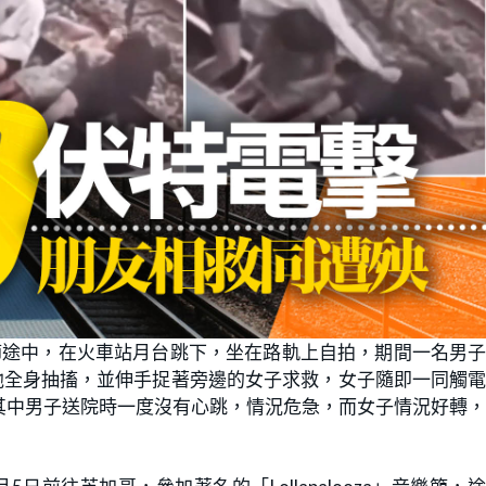
節途中，在火車站月台跳下，坐在路軌上自拍，期間一名男
他全身抽搐，並伸手捉著旁邊的女子求救，女子隨即一同觸
其中男子送院時一度沒有心跳，情況危急，而女子情況好轉