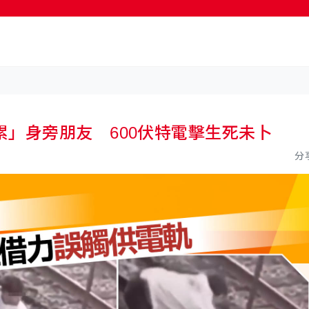
按輸入鍵開始搜尋
」身旁朋友 600伏特電擊生死未卜
分