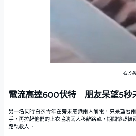
右方
電流高達600伏特 朋友呆望5秒
另一名同行白衣青年在旁未意識兩人觸電，只呆望著兩
手，再拉起他們的上衣協助兩人移離路軌，期間懷疑被
路軌救人。