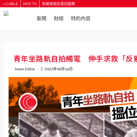
i-CABLE
HOY TV
有線寬頻及電訊服務
新聞
財經
特約內容
返回
青年坐路軌自拍觸電 伸手求救「反累
News Editor
2023年08月16日