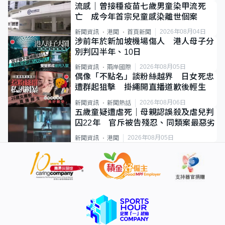
流感｜曾接種疫苗七歲男童染甲流死
亡 成今年首宗兒童感染離世個案
2026年08月04日
新聞資訊
港聞
首頁新聞
涉前年於新加坡機場傷人 港人母子分
別判囚半年、10日
2026年08月05日
新聞資訊
兩岸國際
偶像「不點名」談粉絲越界 日女死忠
遭群起狙擊 掛繩開直播道歉後輕生
2026年08月06日
新聞資訊
新聞熱話
五歲童疑遭虐死｜母親認誤殺及虐兒判
囚22年 官斥被告殘忍、同類案最惡劣
2026年08月05日
新聞資訊
港聞