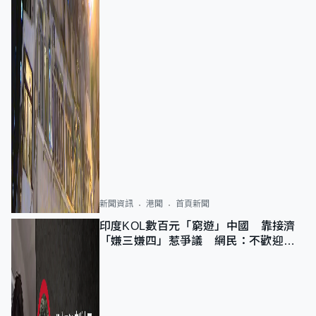
新聞資訊
港聞
首頁新聞
印度KOL數百元「窮遊」中國 靠接濟
「嫌三嫌四」惹爭議 網民：不歡迎劣
質旅客