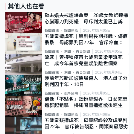
其他人也在看
勸未婚夫戒煙爆命案 28歲女教師連捅
心臟兩刀判死緩 母斥判太重已上訴
2026年08月05日
新聞資訊
新聞熱話
五歲童遭虐死｜解剖揭長期捱餓、傷痕
纍纍 母認罪判囚22年 官斥冷血：同
類案最惡劣
2026年08月05日
新聞資訊
港聞
首頁新聞
流感｜曾接種疫苗七歲男童染甲流死
亡 成今年首宗兒童感染離世個案
2026年08月04日
新聞資訊
港聞
首頁新聞
涉前年於新加坡機場傷人 港人母子分
別判囚半年、10日
2026年08月05日
新聞資訊
兩岸國際
偶像「不點名」談粉絲越界 日女死忠
遭群起狙擊 掛繩開直播道歉後輕生
2026年08月06日
新聞資訊
新聞熱話
五歲童疑遭虐死｜母親認誤殺及虐兒判
囚22年 官斥被告殘忍、同類案最惡劣