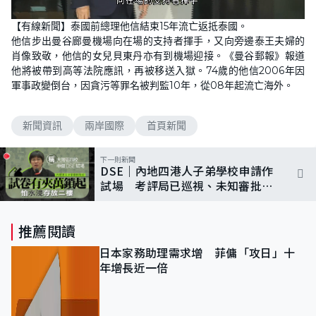
L
U
o
n
【有線新聞】泰國前總理他信結束15年流亡返抵泰國。
a
m
d
u
他信步出曼谷廊曼機場向在場的支持者揮手，又向旁邊泰王夫婦的
e
t
d
e
肖像致敬，他信的女兒貝東丹亦有到機場迎接。《曼谷郵報》報道
:
6
他將被帶到高等法院應訊，再被移送入獄。74歲的他信2006年因
4
軍事政變倒台，因貪污等罪名被判監10年，從08年起流亡海外。
.
2
9
%
新聞資訊
兩岸國際
首頁新聞
下一則新聞
DSE｜內地四港人子弟學校申請作
試場 考評局已巡視、未知審批結
果
推薦閱讀
日本家務助理需求增 菲傭「攻日」十
年增長近一倍