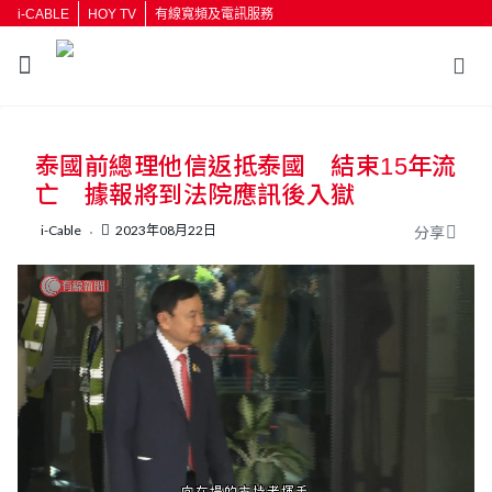
i-CABLE
HOY TV
有線寬頻及電訊服務
返回
泰國前總理他信返抵泰國 結束15年流
按輸入鍵開始搜尋
亡 據報將到法院應訊後入獄
i-Cable
2023年08月22日
分享