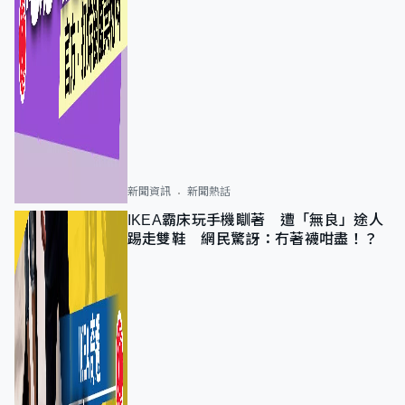
新聞資訊
新聞熱話
IKEA霸床玩手機瞓著 遭「無良」途人
踢走雙鞋 網民驚訝：冇著襪咁盡！？