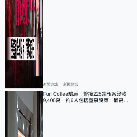
新聞資訊
新聞熱話
Fun Coffee騙局｜警接225宗報案涉款
9,400萬 拘6人包括董事股東 最高金
額一宗涉近千萬