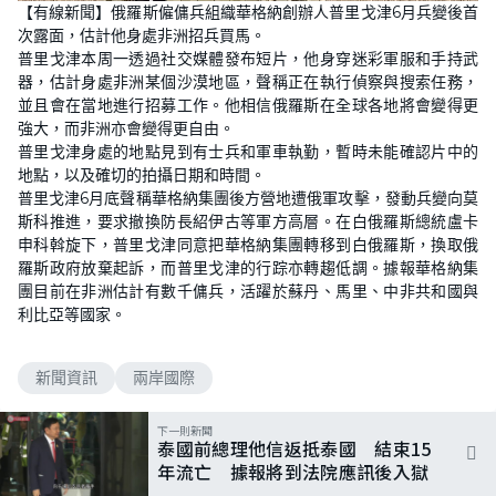
n
【有線新聞】俄羅斯僱傭兵組織華格納創辦人普里戈津6月兵變後首
a
m
d
u
次露面，估計他身處非洲招兵買馬。
e
t
d
e
普里戈津本周一透過社交媒體發布短片，他身穿迷彩軍服和手持武
:
2
器，估計身處非洲某個沙漠地區，聲稱正在執行偵察與搜索任務，
4
並且會在當地進行招募工作。他相信俄羅斯在全球各地將會變得更
.
7
強大，而非洲亦會變得更自由。
1
%
普里戈津身處的地點見到有士兵和軍車執勤，暫時未能確認片中的
地點，以及確切的拍攝日期和時間。
普里戈津6月底聲稱華格納集團後方營地遭俄軍攻擊，發動兵變向莫
斯科推進，要求撤換防長紹伊古等軍方高層。在白俄羅斯總統盧卡
申科斡旋下，普里戈津同意把華格納集團轉移到白俄羅斯，換取俄
羅斯政府放棄起訴，而普里戈津的行踪亦轉趨低調。據報華格納集
團目前在非洲估計有數千傭兵，活躍於蘇丹、馬里、中非共和國與
利比亞等國家。
新聞資訊
兩岸國際
下一則新聞
泰國前總理他信返抵泰國 結束15
年流亡 據報將到法院應訊後入獄