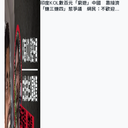
印度KOL數百元「窮遊」中國 靠接濟
「嫌三嫌四」惹爭議 網民：不歡迎劣
質旅客