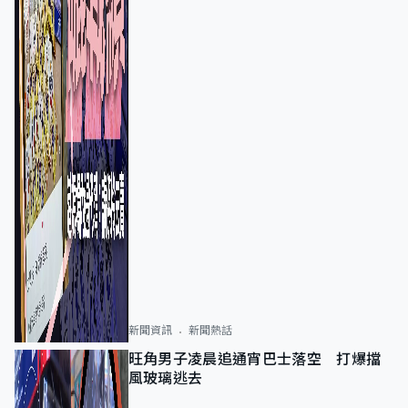
新聞資訊
新聞熱話
旺角男子凌晨追通宵巴士落空 打爆擋
風玻璃逃去