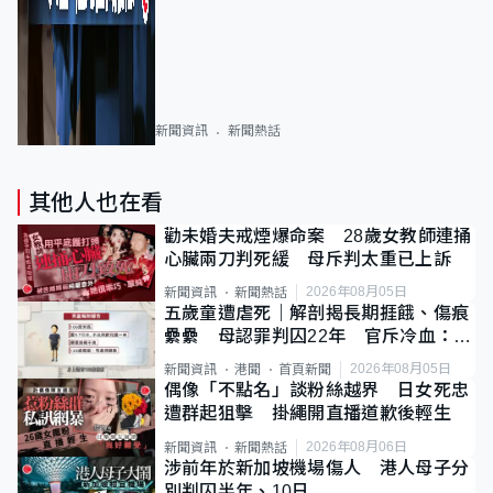
新聞資訊
新聞熱話
其他人也在看
勸未婚夫戒煙爆命案 28歲女教師連捅
心臟兩刀判死緩 母斥判太重已上訴
2026年08月05日
新聞資訊
新聞熱話
五歲童遭虐死｜解剖揭長期捱餓、傷痕
纍纍 母認罪判囚22年 官斥冷血：同
類案最惡劣
2026年08月05日
新聞資訊
港聞
首頁新聞
偶像「不點名」談粉絲越界 日女死忠
遭群起狙擊 掛繩開直播道歉後輕生
2026年08月06日
新聞資訊
新聞熱話
涉前年於新加坡機場傷人 港人母子分
別判囚半年、10日