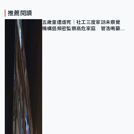
推薦閱讀
五歲童遭虐死｜社工三度家訪未察覺
機構倡頻密監察高危家庭 管浩鳴籲加
強跨部門協作