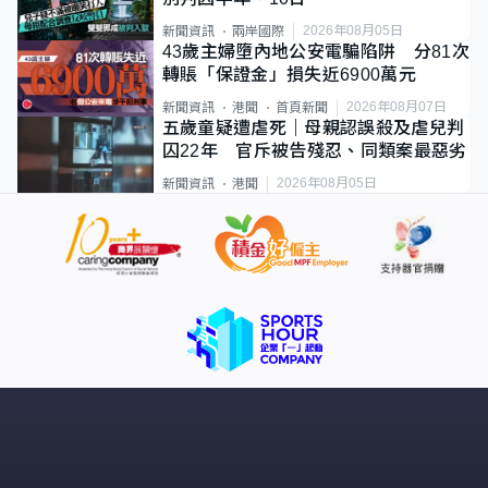
2026年08月05日
新聞資訊
兩岸國際
43歲主婦墮內地公安電騙陷阱 分81次
轉賬「保證金」損失近6900萬元
2026年08月07日
新聞資訊
港聞
首頁新聞
五歲童疑遭虐死｜母親認誤殺及虐兒判
囚22年 官斥被告殘忍、同類案最惡劣
2026年08月05日
新聞資訊
港聞