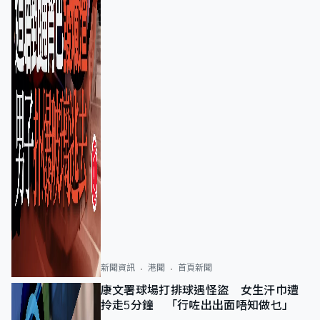
新聞資訊
港聞
首頁新聞
康文署球場打排球遇怪盜 女生汗巾遭
拎走5分鐘 「行咗出出面唔知做乜」