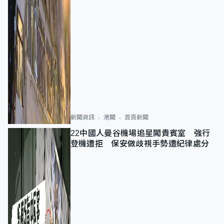
新聞資訊
港聞
首頁新聞
22中國人曼谷機場追星闖貴賓室 強行
登機遭拒 保安做歧視手勢遭紀律處分