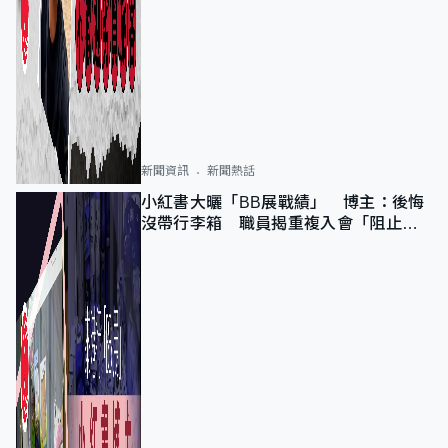
新聞資訊
新聞熱話
小紅書大曬「BB展戰績」 博主：後悔
沒帶行李箱 職員揭重複入會「阻止唔
到」