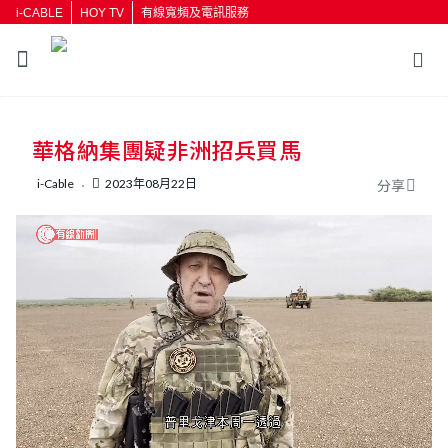
i-CABLE
HOY TV
有線寬頻及電訊服務
返回
華格納集團疑非洲招兵買馬
按輸入鍵開始搜尋
i-Cable
2023年08月22日
分享
L
U
o