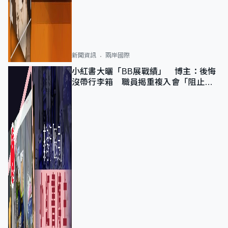
新聞資訊
兩岸國際
小紅書大曬「BB展戰績」 博主：後悔
沒帶行李箱 職員揭重複入會「阻止唔
到」