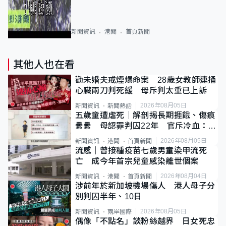
新聞資訊
港聞
首頁新聞
其他人也在看
勸未婚夫戒煙爆命案 28歲女教師連捅
心臟兩刀判死緩 母斥判太重已上訴
2026年08月05日
新聞資訊
新聞熱話
五歲童遭虐死｜解剖揭長期捱餓、傷痕
纍纍 母認罪判囚22年 官斥冷血：同
類案最惡劣
2026年08月05日
新聞資訊
港聞
首頁新聞
流感｜曾接種疫苗七歲男童染甲流死
亡 成今年首宗兒童感染離世個案
2026年08月04日
新聞資訊
港聞
首頁新聞
涉前年於新加坡機場傷人 港人母子分
別判囚半年、10日
2026年08月05日
新聞資訊
兩岸國際
偶像「不點名」談粉絲越界 日女死忠