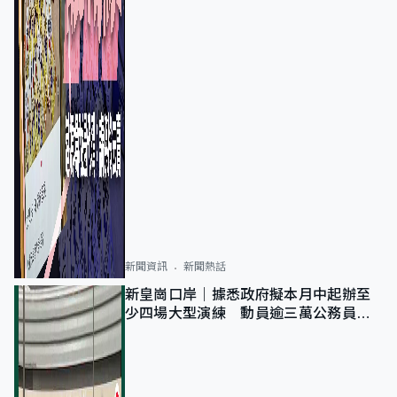
新聞資訊
新聞熱話
新皇崗口岸｜據悉政府擬本月中起辦至
少四場大型演練 動員逾三萬公務員人
次測試