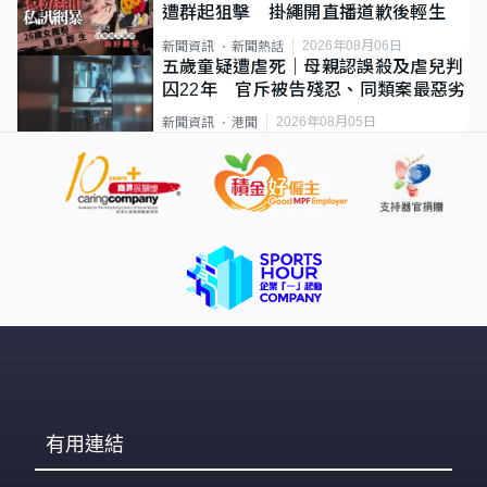
遭群起狙擊 掛繩開直播道歉後輕生
2026年08月06日
新聞資訊
新聞熱話
五歲童疑遭虐死｜母親認誤殺及虐兒判
囚22年 官斥被告殘忍、同類案最惡劣
2026年08月05日
新聞資訊
港聞
有用連結