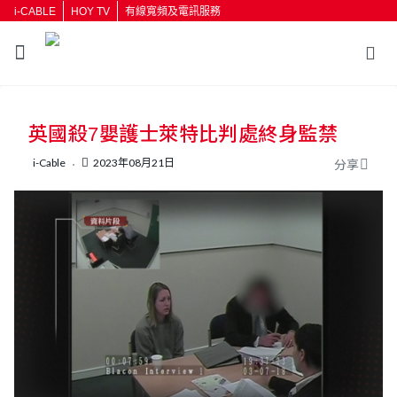
i-CABLE
HOY TV
有線寬頻及電訊服務
返回
英國殺7嬰護士萊特比判處終身監禁
按輸入鍵開始搜尋
i-Cable
2023年08月21日
分享