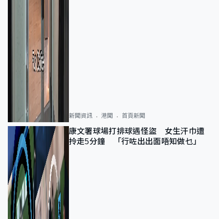
新聞資訊
港聞
首頁新聞
康文署球場打排球遇怪盜 女生汗巾遭
拎走5分鐘 「行咗出出面唔知做乜」