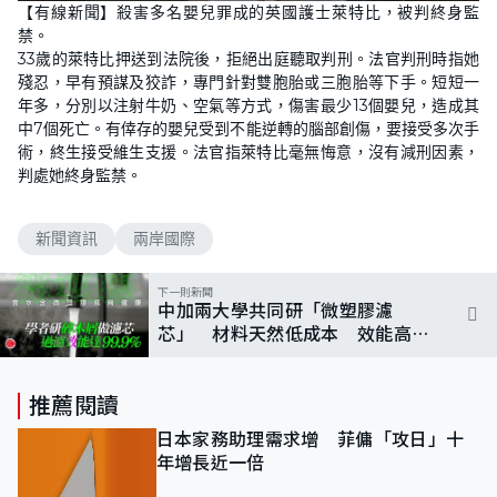
【有線新聞】殺害多名嬰兒罪成的英國護士萊特比，被判終身監
禁。
33歲的萊特比押送到法院後，拒絕出庭聽取判刑。法官判刑時指她
殘忍，早有預謀及狡詐，專門針對雙胞胎或三胞胎等下手。短短一
年多，分別以注射牛奶、空氣等方式，傷害最少13個嬰兒，造成其
中7個死亡。有倖存的嬰兒受到不能逆轉的腦部創傷，要接受多次手
術，終生接受維生支援。法官指萊特比毫無悔意，沒有減刑因素，
判處她終身監禁。
新聞資訊
兩岸國際
下一則新聞
中加兩大學共同研「微塑膠濾
芯」 材料天然低成本 效能高達
九成九
推薦閱讀
日本家務助理需求增 菲傭「攻日」十
年增長近一倍