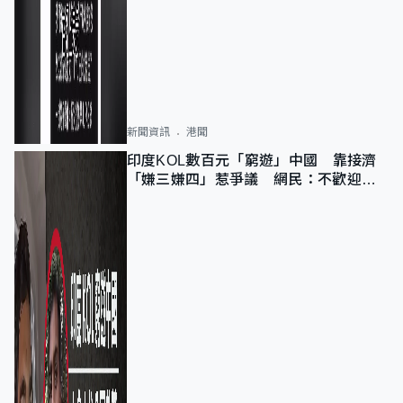
新聞資訊
港聞
印度KOL數百元「窮遊」中國 靠接濟
「嫌三嫌四」惹爭議 網民：不歡迎劣
質旅客