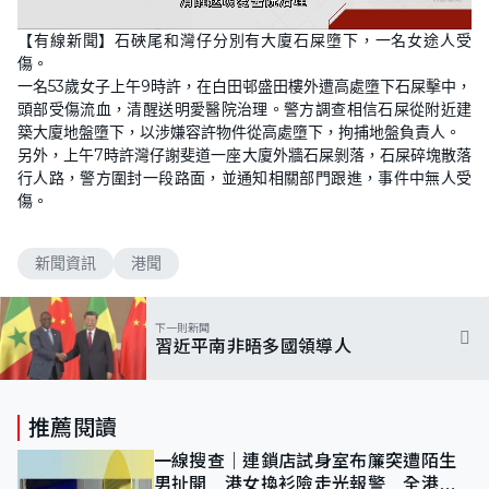
L
U
o
n
【有線新聞】石硤尾和灣仔分別有大廈石屎墮下，一名女途人受
a
m
d
u
傷。
e
t
d
e
一名53歲女子上午9時許，在白田邨盛田樓外遭高處墮下石屎擊中，
:
6
頭部受傷流血，清醒送明愛醫院治理。警方調查相信石屎從附近建
7
築大廈地盤墮下，以涉嫌容許物件從高處墮下，拘捕地盤負責人。
.
5
另外，上午7時許灣仔謝斐道一座大廈外牆石屎剝落，石屎碎塊散落
0
%
行人路，警方圍封一段路面，並通知相關部門跟進，事件中無人受
傷。
新聞資訊
港聞
下一則新聞
習近平南非晤多國領導人
推薦閱讀
一線搜查｜連鎖店試身室布簾突遭陌生
男扯開 港女換衫險走光報警 全港分