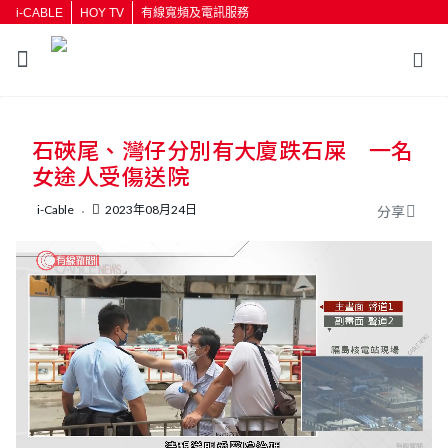
i-CABLE
HOY TV
有線寬頻及電訊服務
返回
石硤尾、灣仔分別有大廈跌石屎 一名
按輸入鍵開始搜尋
女途人受傷送院
i-Cable
2023年08月24日
分享