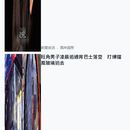
新聞資訊
兩岸國際
旺角男子凌晨追通宵巴士落空 打爆擋
風玻璃逃去