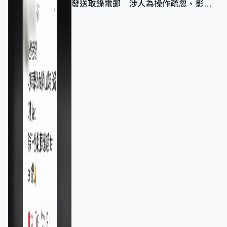
發送取錄電郵 涉人為操作疏忽、影響
11,139人