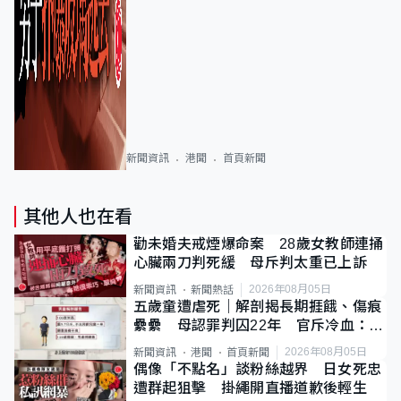
新聞資訊
港聞
首頁新聞
其他人也在看
勸未婚夫戒煙爆命案 28歲女教師連捅
心臟兩刀判死緩 母斥判太重已上訴
2026年08月05日
新聞資訊
新聞熱話
五歲童遭虐死｜解剖揭長期捱餓、傷痕
纍纍 母認罪判囚22年 官斥冷血：同
類案最惡劣
2026年08月05日
新聞資訊
港聞
首頁新聞
偶像「不點名」談粉絲越界 日女死忠
遭群起狙擊 掛繩開直播道歉後輕生