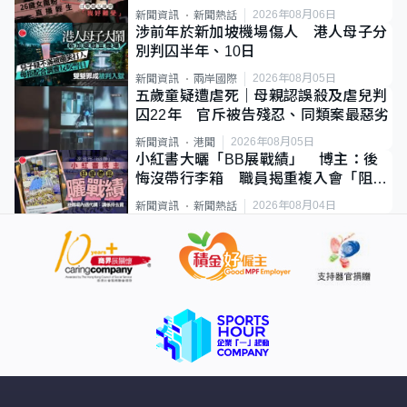
2026年08月06日
新聞資訊
新聞熱話
涉前年於新加坡機場傷人 港人母子分
別判囚半年、10日
2026年08月05日
新聞資訊
兩岸國際
五歲童疑遭虐死｜母親認誤殺及虐兒判
囚22年 官斥被告殘忍、同類案最惡劣
2026年08月05日
新聞資訊
港聞
小紅書大曬「BB展戰績」 博主：後
悔沒帶行李箱 職員揭重複入會「阻止
唔到」
2026年08月04日
新聞資訊
新聞熱話