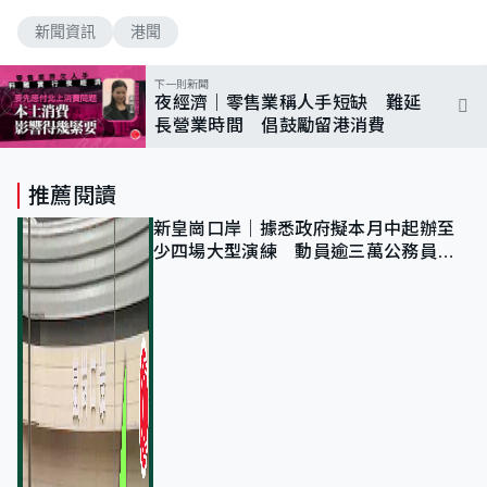
新聞資訊
港聞
下一則新聞
夜經濟｜零售業稱人手短缺 難延
長營業時間 倡鼓勵留港消費
推薦閱讀
新皇崗口岸｜據悉政府擬本月中起辦至
少四場大型演練 動員逾三萬公務員人
次測試