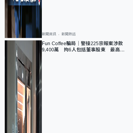
新聞資訊
新聞熱話
Fun Coffee騙局｜警接225宗報案涉款
9,400萬 拘6人包括董事股東 最高金
額一宗涉近千萬