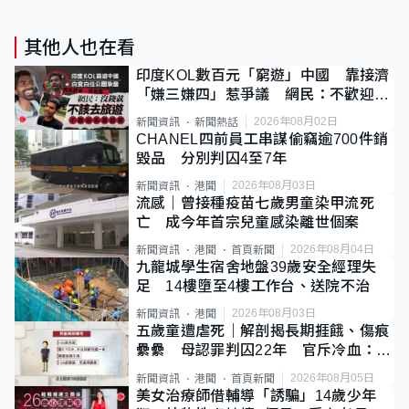
其他人也在看
印度KOL數百元「窮遊」中國 靠接濟
「嫌三嫌四」惹爭議 網民：不歡迎劣
質旅客
2026年08月02日
新聞資訊
新聞熱話
CHANEL四前員工串謀偷竊逾700件銷
毀品 分別判囚4至7年
2026年08月03日
新聞資訊
港聞
流感｜曾接種疫苗七歲男童染甲流死
亡 成今年首宗兒童感染離世個案
2026年08月04日
新聞資訊
港聞
首頁新聞
九龍城學生宿舍地盤39歲安全經理失
足 14樓墮至4樓工作台、送院不治
2026年08月03日
新聞資訊
港聞
五歲童遭虐死｜解剖揭長期捱餓、傷痕
纍纍 母認罪判囚22年 官斥冷血：同
類案最惡劣
2026年08月05日
新聞資訊
港聞
首頁新聞
美女治療師借輔導「誘騙」14歲少年