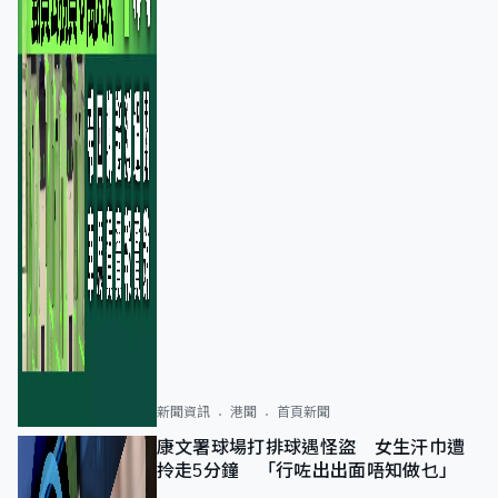
新聞資訊
港聞
首頁新聞
康文署球場打排球遇怪盜 女生汗巾遭
拎走5分鐘 「行咗出出面唔知做乜」