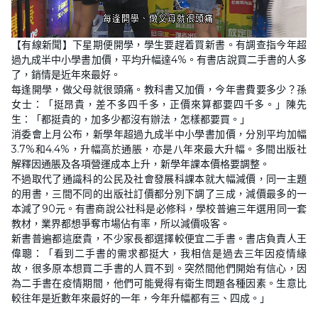
L
U
o
n
【有線新聞】下星期便開學，學生要趕着買新書。有調查指今年超
a
m
d
u
過九成半中小學書加價，平均升幅達4%。有書店說買二手書的人多
e
t
d
e
了，銷情是近年來最好。
:
2
每逢開學，做父母就很頭痛。教科書又加價，今年書費要多少？孫
3
女士：「挺昂貴，差不多四千多，正價來算都要四千多。」陳先
.
2
生：「都挺貴的，加多少都沒有辦法，怎樣都要買。」
8
%
消委會上月公布，新學年超過九成半中小學書加價，分別平均加幅
3.7%和4.4%，升幅高於通脹，亦是八年來最大升幅。多間出版社
解釋因通脹及各項營運成本上升，新學年課本價格要調整。
不過取代了通識科的公民及社會發展科課本就大幅減價，同一主題
的用書，三間不同的出版社訂價都分別下調了三成，減價最多的一
本減了90元。有書商說公社科是必修科，學校普遍三年選用同一套
教材，業界都想爭奪市場佔有率，所以減價吸客。
新書普遍都這麼貴，不少家長都選擇較便宜二手書。書店負責人王
偉聰：「看到二手書的需求都挺大，我相信是過去三年因疫情緣
故，很多原本想買二手書的人買不到。突然間他們開始有信心，因
為二手書在疫情期間，他們可能覺得有衛生問題各種因素。生意比
較往年是近數年來最好的一年，今年升幅都有三、四成。」