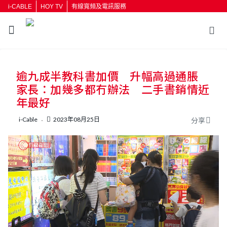
i-CABLE
HOY TV
有線寬頻及電訊服務
返回
逾九成半教科書加價 升幅高過通脹
按輸入鍵開始搜尋
家長：加幾多都冇辦法 二手書銷情近
年最好
i-Cable
2023年08月25日
分享