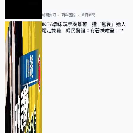
新聞資訊
兩岸國際
首頁新聞
IKEA霸床玩手機瞓著 遭「無良」途人
踢走雙鞋 網民驚訝：冇著襪咁盡！？