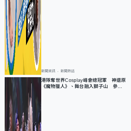
新聞資訊
新聞熱話
港隊奪世界Cosplay峰會總冠軍 神還原
《魔物獵人》、舞台融入獅子山 參賽
者：讓大家認識香港