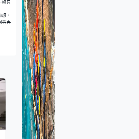
一幅只
聯想，
同事再