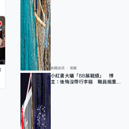
新聞資訊
港聞
忠
小紅書大曬「BB展戰績」 博
主：後悔沒帶行李箱 職員揭重複
入會「阻止唔到」