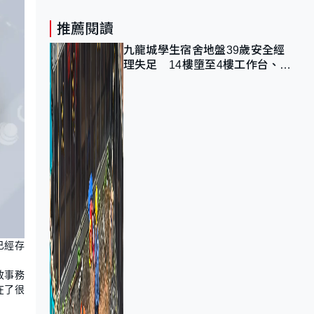
推薦閱讀
九龍城學生宿舍地盤39歲安全經
理失足 14樓墮至4樓工作台、送
院不治
已經存
政事務
在了很