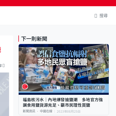
搜尋
下一則新聞
扼
享
福島核污水｜內地爆發搶鹽潮 多地官方強
調食用鹽貨源充足、籲市民理性買鹽
2023年08月25日
新聞資訊
中國在線