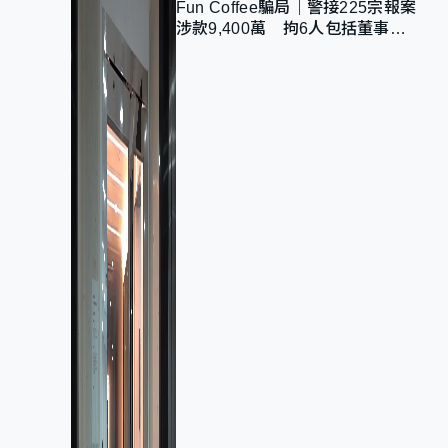
Fun Coffee騙局｜警接225宗報案
涉款9,400萬 拘6人包括董事股
東 最高金額一宗涉近千萬