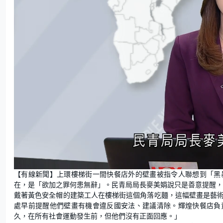
L
U
o
n
【有線新聞】上環樓梯街一間快餐店外的壁畫被指令人聯想到「黑
a
m
d
u
在，是「欲加之罪何患無辭」。民青局局長麥美娟說只是善意提醒，
e
t
d
e
:
戴著黃色安全帽的建築工人在樓梯街這個角落吃麵，這幅壁畫是藝術家C
1
9
處早前提醒他們壁畫有機會違反國安法、建議清除。輝煌快餐店負
.
6
久，在所有社會運動發生前，但他們沒有正面回應。」
1
%