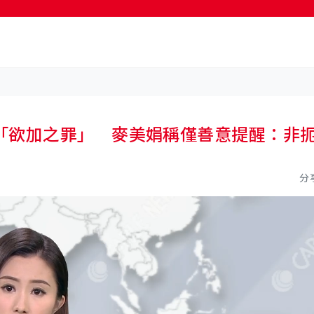
按輸入鍵開始搜尋
「欲加之罪」 麥美娟稱僅善意提醒：非
分