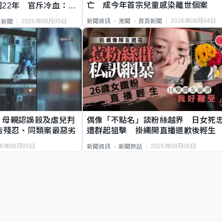
亡 成今年首宗兒童感染離世個案
22年 官斥冷血：同
2026年08月04日
新聞資訊
港聞
首頁新聞
2026年08月05日
頁新聞
｜母親認誤殺及虐兒判
偶像「不點名」談粉絲越界 日女死
告殘忍、同類案最惡劣
遭群起狙擊 掛繩開直播道歉後輕生
26年08月05日
2026年08月06日
新聞資訊
新聞熱話