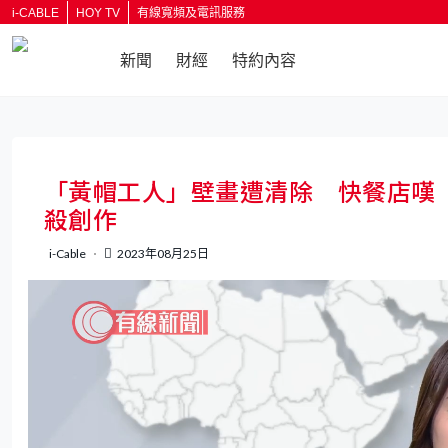
i-CABLE
HOY TV
有線寬頻及電訊服務
新聞
財經
特約內容
返回
「黃帽工人」壁畫遭清除 快餐店嘆
殺創作
i-Cable
2023年08月25日