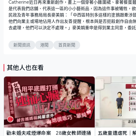
Catherine近日再來重新創作，畫上一個穿著小雞圍裙、拿著
是代表我們店舖、代表這一區的小小藝術品，因為這件事被犧牲，欲
民政及青年事務局局長麥美娟：「中西區特別多這樣的塗鴉跟牽涉
他們向業主或場地佔用人作出友善提醒，根本與是否扼殺創作自由
去處理，他們可以決定不處理。」麥美娟重申是得到業主同意，委託
新聞資訊
港聞
首頁新聞
其他人也在看
勸未婚夫戒煙爆命案 28歲女教師連捅
五歲童遭虐死｜