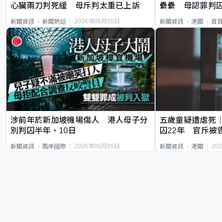
心臟兩刀判死緩 母斥判太重已上訴
纍纍 母認罪判囚
類案最惡劣
2026年08月05日
新聞資訊
新聞熱話
新聞資訊
港聞
首
涉前年於新加坡機場傷人 港人母子分
五歲童疑遭虐死
別判囚半年、10日
囚22年 官斥被
2026年08月05日
20
新聞資訊
兩岸國際
新聞資訊
港聞