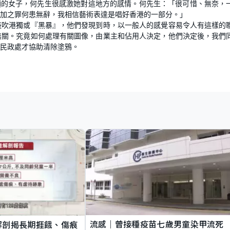
餐蛋麵的女子，何先生很感激她對這地方的感情。何先生：「很可惜、無奈，
加之罪何患無辭，我相信藝術表達是唱好香港的一部分。」
鼓吹港獨或『黑暴』，他們發現到時，以一般人的感覺容易令人有這樣的
無關。究竟如何處理有關圖像，由業主和佔用人決定，他們決定後，我們
民政處才協助清除塗鴉。
流感｜曾接種疫苗七歲男童染甲流死
解剖揭長期捱餓、傷痕