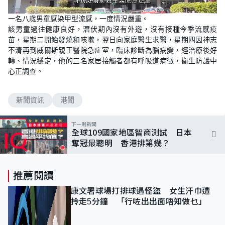
L
U
o
n
一名八歲男童感染甲型流感，一度情況嚴重。
a
m
d
u
該男童過往健康良好，潛伏期內沒有外遊，沒有接種今季流感疫
e
t
d
e
苗，星期二開始發燒和咳嗽，翌日向家庭醫生求醫，星期四因神志
:
1
不清再到威爾斯親王醫院急症室，臨床診斷為腦病變，經治療後好
0
轉、情況穩定，他的三名家居接觸者都有呼吸道病徵，衞生防護中
0
.
心正調查。
0
0
%
新聞資訊
港聞
下一則新聞
全球109國家地區智商測試 日本
奪冠最聰明 香港排第幾？
推薦閱讀
康文署球場打排球遇怪盜 女生汗巾遭
拎走5分鐘 「行咗出出面唔知做乜」