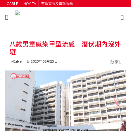
i-CABLE
HOY TV
有線寬頻及電訊服務
返回
八歲男童感染甲型流感 潛伏期內沒外
按輸入鍵開始搜尋
遊
i-Cable
2023年08月25日
分享