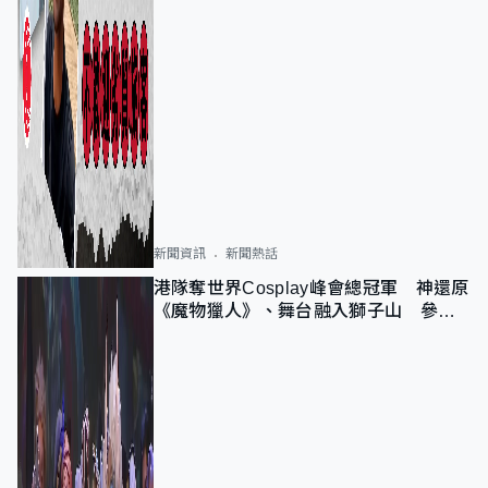
新聞資訊
新聞熱話
港隊奪世界Cosplay峰會總冠軍 神還原
《魔物獵人》、舞台融入獅子山 參賽
者：讓大家認識香港