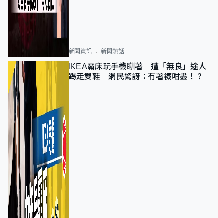
新聞資訊
新聞熱話
IKEA霸床玩手機瞓著 遭「無良」途人
踢走雙鞋 網民驚訝：冇著襪咁盡！？