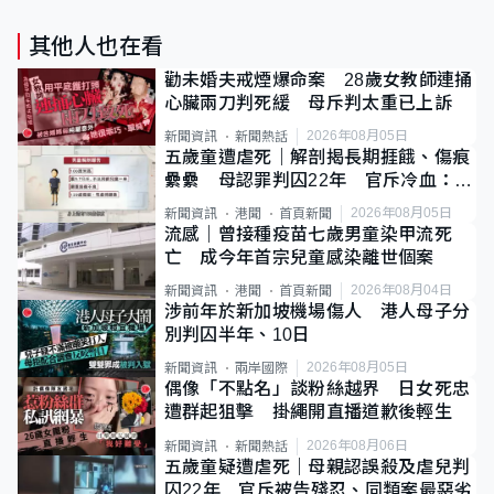
其他人也在看
勸未婚夫戒煙爆命案 28歲女教師連捅
心臟兩刀判死緩 母斥判太重已上訴
2026年08月05日
新聞資訊
新聞熱話
五歲童遭虐死｜解剖揭長期捱餓、傷痕
纍纍 母認罪判囚22年 官斥冷血：同
類案最惡劣
2026年08月05日
新聞資訊
港聞
首頁新聞
流感｜曾接種疫苗七歲男童染甲流死
亡 成今年首宗兒童感染離世個案
2026年08月04日
新聞資訊
港聞
首頁新聞
涉前年於新加坡機場傷人 港人母子分
別判囚半年、10日
2026年08月05日
新聞資訊
兩岸國際
偶像「不點名」談粉絲越界 日女死忠
遭群起狙擊 掛繩開直播道歉後輕生
2026年08月06日
新聞資訊
新聞熱話
五歲童疑遭虐死｜母親認誤殺及虐兒判
囚22年 官斥被告殘忍、同類案最惡劣