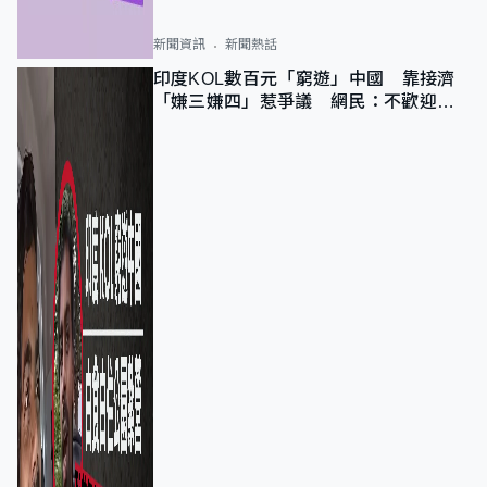
新聞資訊
新聞熱話
印度KOL數百元「窮遊」中國 靠接濟
「嫌三嫌四」惹爭議 網民：不歡迎劣
質旅客