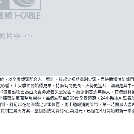
統，以全景鏡頭配合人工智能，於起火初期識別火頭，盡快通知消防部門
化影響，山火季節開始得更早、持續時間更長、火勢更猛烈。澳洲是其中
有30億隻動物因為山火喪命或者失去家園。為免損害逐年擴大，在澳洲林
觀察站覆蓋整片樹林，每個站配備360度全景鏡頭，24小時由AI監視
拍到，就足以在地圖鎖定火頭位置，馬上通報消防部門，第一時間派人處
人員制定滅火方案，整個系統耗資約5百萬港元，已經在8月開始的新一季