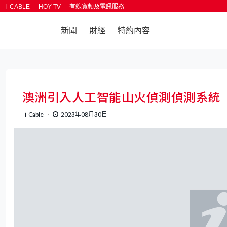
i-CABLE
HOY TV
有線寬頻及電訊服務
新聞
財經
特約內容
返回
澳洲引入人工智能山火偵測偵測系統
i-Cable
2023年08月30日