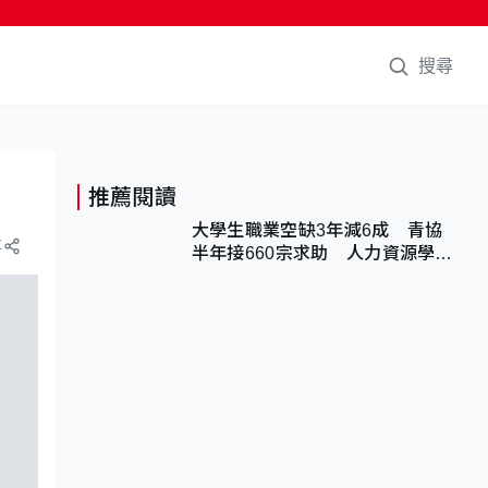
搜尋
推薦閱讀
大學生職業空缺3年減6成 青協
享
半年接660宗求助 人力資源學
會：AI浪潮重整職位需求