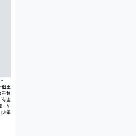
。
一個重
業重鎮
所有畫
理，防
山火季