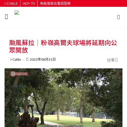
i-CABLE
HOY TV
有線寬頻及電訊服務
返回
颱風蘇拉｜粉嶺高爾夫球場將延期向公
按輸入鍵開始搜尋
眾開放
i-Cable
2023年08月31日
分享