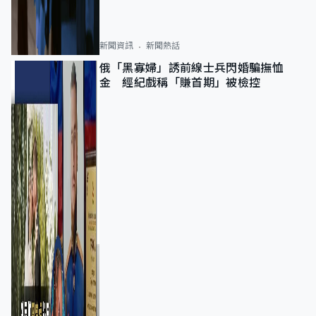
新聞資訊
新聞熱話
俄「黑寡婦」誘前線士兵閃婚騙撫恤
金 經紀戲稱「賺首期」被檢控