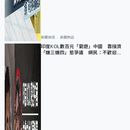
新聞資訊
新聞熱話
印度KOL數百元「窮遊」中國 靠接濟
「嫌三嫌四」惹爭議 網民：不歡迎劣
質旅客