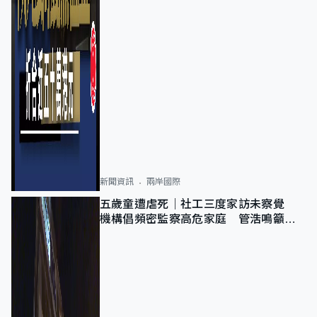
新聞資訊
兩岸國際
五歲童遭虐死｜社工三度家訪未察覺
機構倡頻密監察高危家庭 管浩鳴籲加
強跨部門協作