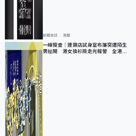
新聞資訊
港聞
一線搜查｜連鎖店試身室布簾突遭陌生
男扯開 港女換衫險走光報警 全港分
店急換實體門