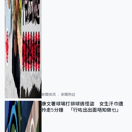
新聞資訊
新聞熱話
康文署球場打排球遇怪盜 女生汗巾遭
拎走5分鐘 「行咗出出面唔知做乜」