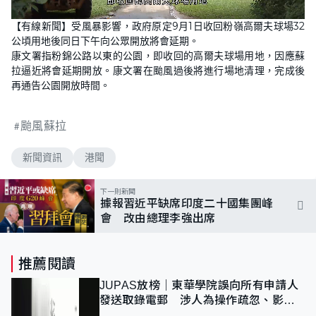
L
U
o
n
【有線新聞】受風暴影響，政府原定9月1日收回粉嶺高爾夫球場32
a
m
d
u
公頃用地後同日下午向公眾開放將會延期。
e
t
d
e
康文署指粉錦公路以東的公園，即收回的高爾夫球場用地，因應蘇
:
8
拉逼近將會延期開放。康文署在颱風過後將進行場地清理，完成後
1
再通告公園開放時間。
.
8
2
%
颱風蘇拉
新聞資訊
港聞
下一則新聞
據報習近平缺席印度二十國集團峰
會 改由總理李強出席
推薦閱讀
JUPAS放榜｜東華學院誤向所有申請人
發送取錄電郵 涉人為操作疏忽、影響
11,139人