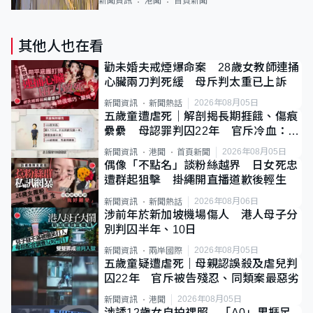
新聞資訊
港聞
首頁新聞
其他人也在看
勸未婚夫戒煙爆命案 28歲女教師連捅
心臟兩刀判死緩 母斥判太重已上訴
2026年08月05日
新聞資訊
新聞熱話
五歲童遭虐死｜解剖揭長期捱餓、傷痕
纍纍 母認罪判囚22年 官斥冷血：同
類案最惡劣
2026年08月05日
新聞資訊
港聞
首頁新聞
偶像「不點名」談粉絲越界 日女死忠
遭群起狙擊 掛繩開直播道歉後輕生
2026年08月06日
新聞資訊
新聞熱話
涉前年於新加坡機場傷人 港人母子分
別判囚半年、10日
2026年08月05日
新聞資訊
兩岸國際
五歲童疑遭虐死｜母親認誤殺及虐兒判
囚22年 官斥被告殘忍、同類案最惡劣
2026年08月05日
新聞資訊
港聞
涉誘12歲女自拍祼照 「A0」男捱足