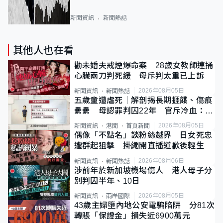
新聞資訊
新聞熱話
其他人也在看
勸未婚夫戒煙爆命案 28歲女教師連捅
心臟兩刀判死緩 母斥判太重已上訴
2026年08月05日
新聞資訊
新聞熱話
五歲童遭虐死｜解剖揭長期捱餓、傷痕
纍纍 母認罪判囚22年 官斥冷血：同
類案最惡劣
2026年08月05日
新聞資訊
港聞
首頁新聞
偶像「不點名」談粉絲越界 日女死忠
遭群起狙擊 掛繩開直播道歉後輕生
2026年08月06日
新聞資訊
新聞熱話
涉前年於新加坡機場傷人 港人母子分
別判囚半年、10日
2026年08月05日
新聞資訊
兩岸國際
43歲主婦墮內地公安電騙陷阱 分81次
轉賬「保證金」損失近6900萬元