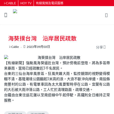
i-CABLE
HOY TV
有線寬頻及電訊服務
返回
海葵撲台灣 沿岸居民疏散
按輸入鍵開始搜尋
i-Cable
2023年09月03日
分享
【有線新聞】強颱風海葵逼近台灣，預計傍晚前登陸，將為多區帶
來暴雨，當局已經疏散近3千名居民。
台東的三仙台海岸風景區，狂風夾雜大雨，監控鏡頭的視野變得模
糊不清。基隆潮境公園翻起3米高的浪，大浪不斷沖向岸邊。南投縣
南豐村的公路，有電單車因為太大風要暫時停在公路。宜蘭有公路
的大石被大雨沖落公路，工人忙於清理路面，疏導交通。
台鐵由台東往返花蓮以至南迴線中午起停駛，高鐵則全日維持正常
服務。