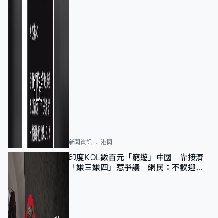
新聞資訊
港聞
印度KOL數百元「窮遊」中國 靠接濟
「嫌三嫌四」惹爭議 網民：不歡迎劣
質旅客