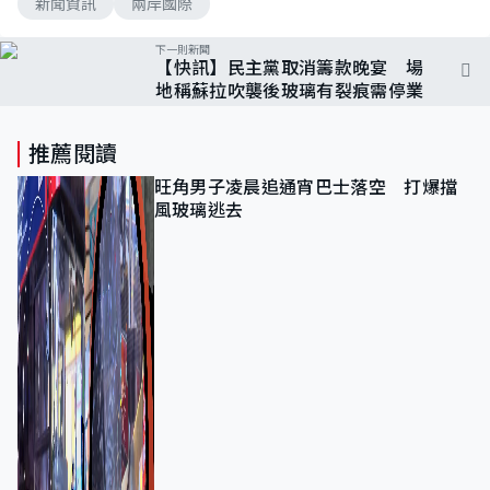
新聞資訊
兩岸國際
下一則新聞
【快訊】民主黨取消籌款晚宴 場
地稱蘇拉吹襲後玻璃有裂痕需停業
推薦閱讀
旺角男子凌晨追通宵巴士落空 打爆擋
風玻璃逃去