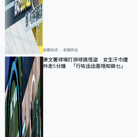
新聞資訊
新聞熱話
康文署球場打排球遇怪盜 女生汗巾遭
拎走5分鐘 「行咗出出面唔知做乜」