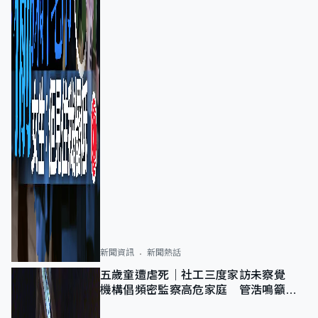
新聞資訊
新聞熱話
五歲童遭虐死｜社工三度家訪未察覺
機構倡頻密監察高危家庭 管浩鳴籲加
強跨部門協作