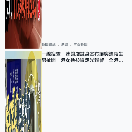
新聞資訊
港聞
首頁新聞
一線搜查｜連鎖店試身室布簾突遭陌生
男扯開 港女換衫險走光報警 全港分
店急換實體門