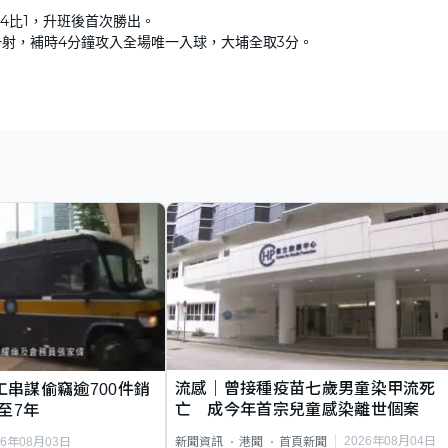
4比1，升班後首次勝出。
一射，補時4分鐘攻入全場唯一入球，大埔全取3分。
流感｜曾接種疫苗七歲男童染甲流死
工串謀偷竊逾700件銷
亡 成今年首宗兒童感染離世個案
至7年
2026年08月04日
新聞資訊
港聞
首頁新聞
26年08月03日