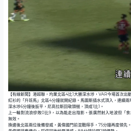
L
U
o
n
【有線新聞】港超聯，均業北區4比1大勝深水埗，VAR今場首次出
a
m
d
u
紅衫的「升班馬」北區4分鐘就開紀錄。馬圖斯插水式頂入，連續兩
e
t
d
e
:
深水埗6分鐘後扳平，尼高拉斯回敬頭槌，頂成1比1。
3
3
上一輪對流浪慘敗0比9，以為能走出陰影。張廣然射入地波但「食
.
3
無效。
3
%
換邊後北區兩位後備發威，黃偉國門前混戰得手，75分鐘再度領先
黃偉國接應傳中，踩停回後給羅港威，88分鐘拉開2球優勢。