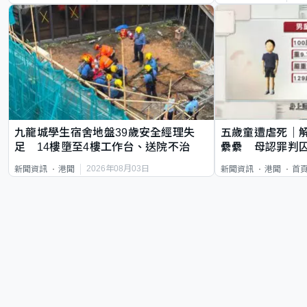
九龍城學生宿舍地盤39歲安全經理失
五歲童遭虐死｜
足 14樓墮至4樓工作台、送院不治
纍纍 母認罪判囚
類案最惡劣
2026年08月03日
新聞資訊
港聞
新聞資訊
港聞
首