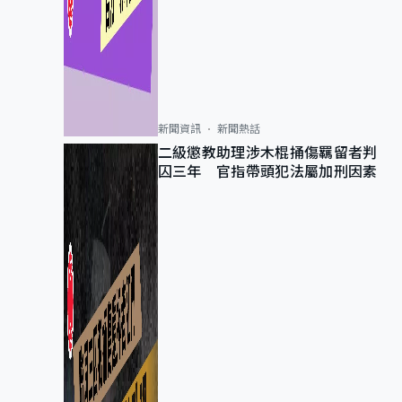
新聞資訊
新聞熱話
二級懲教助理涉木棍捅傷羈留者判
囚三年 官指帶頭犯法屬加刑因素