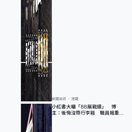
新聞資訊
港聞
小紅書大曬「BB展戰績」 博
主：後悔沒帶行李箱 職員揭重複
入會「阻止唔到」