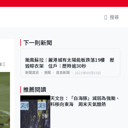
搜尋
下一則新聞
颱風蘇拉｜麗港城有太陽能板跌落19樓 壓
享
毀晾衣架 住戶：歷時逾30秒
2023年09月03日
新聞資訊
港聞
首頁新聞
推薦閱讀
天文台：「白海豚」減弱為強颱、
料移向東海 周末天氣酷熱