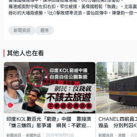
羅港威面對守衛左扣右扣，窄位被撲，黃偉國輕鬆「執雞」，北區贏
綠衫的大埔兩連勝，1比0擊敗標準流浪。雷仙奴傳中，陳肇鈞一控
新聞資訊
體育
其他人也在看
印度KOL數百元「窮遊」中國 靠接濟
CHANEL四前員
「嫌三嫌四」惹爭議 網民：不歡迎劣
毀品 分別判囚4
質旅客
2026年08月02日
20
新聞資訊
新聞熱話
新聞資訊
港聞