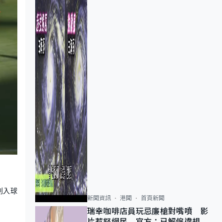
判入球
新聞資訊
港聞
首頁新聞
瑞幸咖啡店員玩忌廉槍對嘴噴 影
片惹怒網民 官方：已解僱違規員