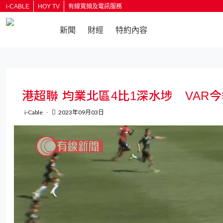
i-CABLE
HOY TV
有線寬頻及電訊服務
新聞
財經
特約內容
返回
港超聯 均業北區4比1深水埗 VAR
i-Cable
2023年09月03日