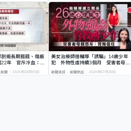
解剖揭長期捱餓、傷痕
美女治療師借輔導「誘騙」14歲少年
22年 官斥冷血：同
犯 外物性虐持續3個月 受害者母：
要保護其他人
2026年08月05日
2026年07月30日
頁新聞
新聞資訊
新聞熱話