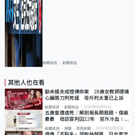
新聞資訊
新聞熱話
其他人也在看
勸未婚夫戒煙爆命案 28歲女教師連捅
心臟兩刀判死緩 母斥判太重已上訴
2026年08月05日
新聞資訊
新聞熱話
五歲童遭虐死｜解剖揭長期捱餓、傷痕
纍纍 母認罪判囚22年 官斥冷血：同
類案最惡劣
2026年08月05日
新聞資訊
港聞
首頁新聞
偶像「不點名」談粉絲越界 日女死忠