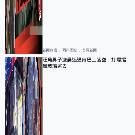
新聞資訊
兩岸國際
首頁新聞
旺角男子凌晨追通宵巴士落空 打爆擋
風玻璃逃去