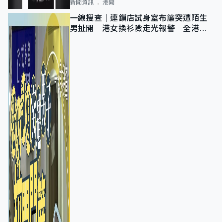
新聞資訊
港聞
一線搜查｜連鎖店試身室布簾突遭陌生
男扯開 港女換衫險走光報警 全港分
店急換實體門