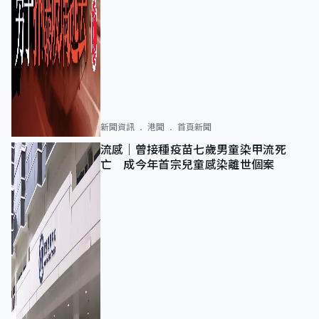
新聞資訊
港聞
首頁新聞
流感｜曾接種疫苗七歲男童染甲流死
亡 成今年首宗兒童感染離世個案