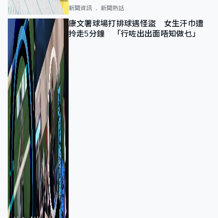
新聞資訊
新聞熱話
康文署球場打排球遇怪盜 女生汗巾遭
拎走5分鐘 「行咗出出面唔知做乜」