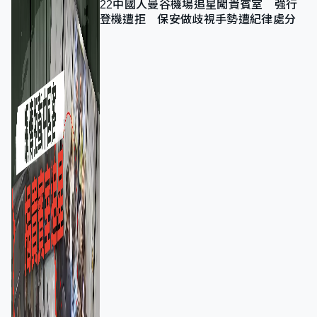
22中國人曼谷機場追星闖貴賓室 強行
登機遭拒 保安做歧視手勢遭紀律處分