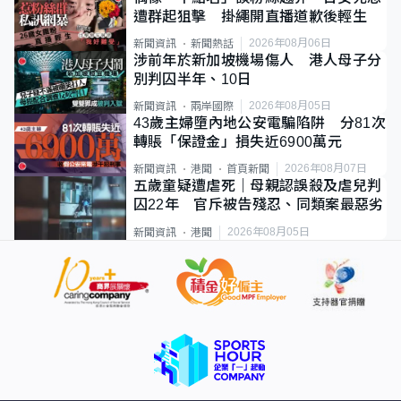
遭群起狙擊 掛繩開直播道歉後輕生
2026年08月06日
新聞資訊
新聞熱話
涉前年於新加坡機場傷人 港人母子分
別判囚半年、10日
2026年08月05日
新聞資訊
兩岸國際
43歲主婦墮內地公安電騙陷阱 分81次
轉賬「保證金」損失近6900萬元
2026年08月07日
新聞資訊
港聞
首頁新聞
五歲童疑遭虐死｜母親認誤殺及虐兒判
囚22年 官斥被告殘忍、同類案最惡劣
2026年08月05日
新聞資訊
港聞