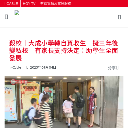
i-CABLE
HOY TV
有線寬頻及電訊服務
返回
殺校｜大成小學轉自資收生 擬三年後
按輸入鍵開始搜尋
變私校 有家長支持決定：助學生全面
發展
i-Cable
2023年09月04日
分享