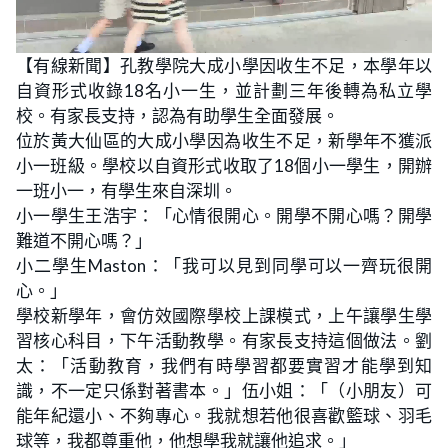
L
U
o
n
【有線新聞】孔教學院大成小學因收生不足，本學年以
a
m
d
u
自資形式收錄18名小一生，並計劃三年後轉為私立學
e
t
d
e
:
校。有家長支持，認為有助學生全面發展。
2
0
位於黃大仙區的大成小學因為收生不足，新學年不獲派
.
7
小一班級。學校以自資形式收取了18個小一學生，開辦
7
%
一班小一，有學生來自深圳。
小一學生王浩宇：「心情很開心。開學不開心嗎？開學
難道不開心嗎？」
小二學生Maston：「我可以見到同學可以一齊玩很開
心。」
學校新學年，會仿效國際學校上課模式，上午讓學生學
習核心科目，下午活動教學。有家長支持這個做法。劉
太：「活動教育，我們有時學習都要實習才能學到知
識，不一定只係對著書本。」伍小姐：「（小朋友）可
能年紀還小、不夠專心。我就想若他很喜歡籃球、羽毛
球等，我都尊重他，他想學我就讓他追求。」