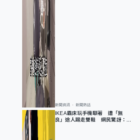
新聞資訊
新聞熱話
IKEA霸床玩手機瞓著 遭「無
良」途人踢走雙鞋 網民驚訝：冇
著襪咁盡！？