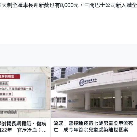
五天制全職車長迎新獎也有8,000元。三間巴士公司新入職
流感｜曾接種疫苗七歲男童染甲流死
解剖揭長期捱餓、傷痕
亡 成今年首宗兒童感染離世個案
22年 官斥冷血：同