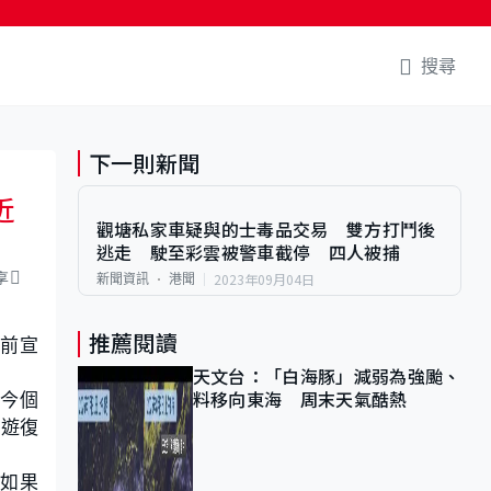
搜尋
下一則新聞
近
觀塘私家車疑與的士毒品交易 雙方打鬥後
逃走 駛至彩雲被警車截停 四人被捕
享
2023年09月04日
新聞資訊
港聞
推薦閱讀
早前宣
天文台：「白海豚」減弱為強颱、
工今個
料移向東海 周末天氣酷熱
旅遊復
，如果