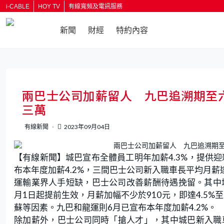
i-CABLE
HOY TV
有線寬頻及電訊服務
新聞
財經
特約內容
返回
兩巴士公司加薪留人 九巴追溯期至六
三萬
有線新聞
2023年09月04日
【有線新聞】城巴宣布全體員工明年加薪4.3%，提供迎新
布本年度加薪4.2%，三間巴士公司新入職車長平均月薪達2
運輸業界人手短缺，巴士公司改善薪酬待遇挽留。其中城
月1日起提前生效，月薪加幅不少於910元，即達4.5
蘇等因素。九巴和龍運則6月已宣布本年度加薪4.2%。
除加薪外，巴士公司同時「搶人才」，其中城巴新入職車