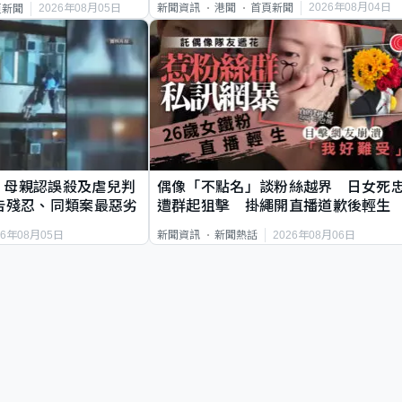
2026年08月04日
新聞資訊
港聞
首頁新聞
2026年08月05日
頁新聞
｜母親認誤殺及虐兒判
偶像「不點名」談粉絲越界 日女死
告殘忍、同類案最惡劣
遭群起狙擊 掛繩開直播道歉後輕生
26年08月05日
2026年08月06日
新聞資訊
新聞熱話