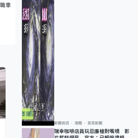
全職車
新聞資訊
港聞
首頁新聞
瑞幸咖啡店員玩忌廉槍對嘴噴 影
片惹怒網民 官方：已解僱違規員