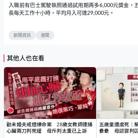
入職前有巴士駕駛執照通過試用期再多6,000元獎金，
長每天工作十小時，平均月入可達29,000元。
新聞資訊
港聞
其他人也在看
勸未婚夫戒煙爆命案 28歲女教師連捅
五歲童遭虐死｜
心臟兩刀判死緩 母斥判太重已上訴
纍纍 母認罪判囚
類案最惡劣