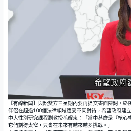
L
U
o
n
【有線新聞】與訟雙方三星期內要再提交書面陳詞，終
a
m
d
u
e
t
伴侶在超過100個法律領域遭受不同對待，希望政府建
d
e
:
中大性別研究課程副教授孫耀東：「當中甚麼是『核心
7
2
.
它們劃得太窄，只會在未來有越來越多挑戰。」
8
6
%