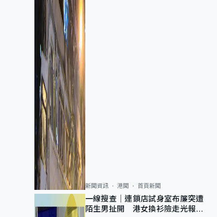
新聞資訊
港聞
首頁新聞
一線搜查｜連鎖店試身室布簾突遭
陌生男扯開 港女換衫險走光報