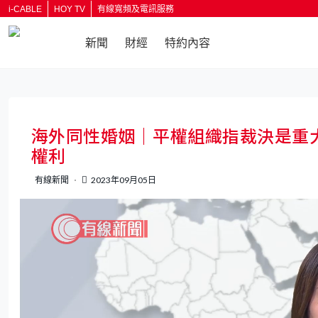
i-CABLE
HOY TV
有線寬頻及電訊服務
新聞
財經
特約內容
返回
海外同性婚姻｜平權組織指裁決是重
權利
有線新聞
2023年09月05日