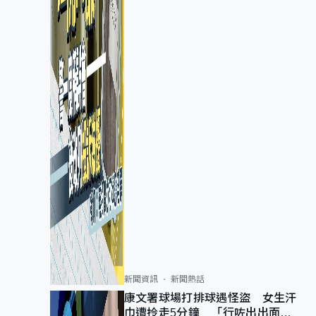
新聞資訊
新聞熱話
康文署球場打排球遇怪盜 女生汗
巾遭拎走5分鐘 「行咗出出面唔