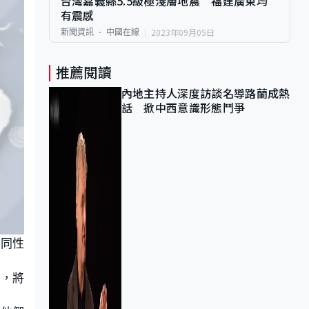
台灣嘉義縣5.5級極淺層地震 福建廣東均
有震感
2023年09月05日
新聞資訊
中國在線
推薦閱讀
內地主持人深度訪談名導路蘭成熱
話 掀中西意識形態鬥爭
指同性
利，將