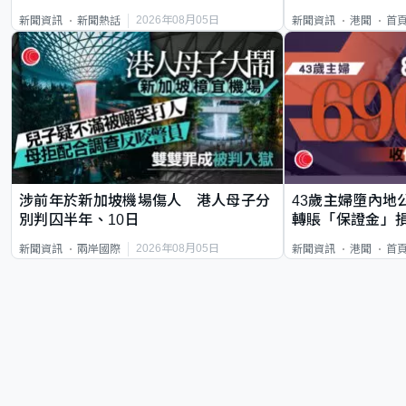
類案最惡劣
2026年08月05日
新聞資訊
新聞熱話
新聞資訊
港聞
首
涉前年於新加坡機場傷人 港人母子分
43歲主婦墮內地
別判囚半年、10日
轉賬「保證金」損
2026年08月05日
新聞資訊
兩岸國際
新聞資訊
港聞
首