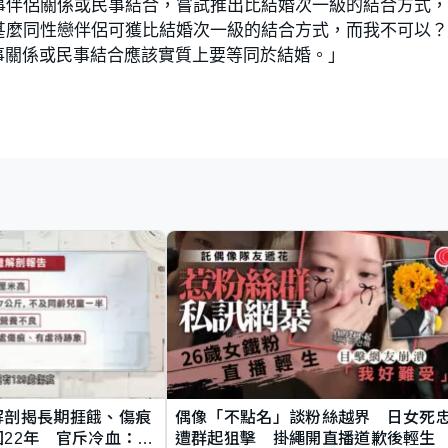
事伴侶關係或民事結合，嘗試推出比結婚次一級的結合方式
甚麼同性戀伴侶可獲比結婚次一級的結合方式，而我不可以
事關係或民事結合應該實質上要等同於結婚。」
解剖揭長期捱餓、傷痕
偶像「不點名」談粉絲越界 日女死
22年 官斥冷血：同
遭群起狙擊 掛繩開直播道歉後輕生