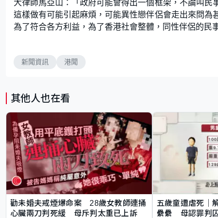
大律師馬亞山：「政府可能會得出一個框架，不論叫民
這樣做有可能引起麻煩，可能異性戀伴侶會走出來問為
為了符合各方利益，為了香港社會整體，同性伴侶的民
新聞資訊
港聞
其他人也在看
勸未婚夫戒煙爆命案 28歲女教師連捅
五歲童遭虐死｜
心臟兩刀判死緩 母斥判太重已上訴
纍纍 母認罪判囚