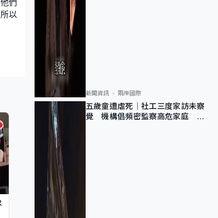
，他們
？所以
新聞資訊
兩岸國際
五歲童遭虐死｜社工三度家訪未察
覺 機構倡頻密監察高危家庭 管
浩鳴籲加強跨部門協作
忠