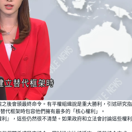
院之後會頒最終命令。有平權組織說是重大勝利，引述研究
立替代框架時包容他們擁有最多的「核心權利」。
權利』，這些仍然很不清楚。如果政府和立法會討論這些權