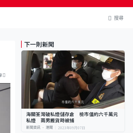
搜尋
下一則新聞
享
海關荃灣破私煙儲存倉 檢市值約六千萬元
私煙 兩男搬貨時被捕
2023年09月07日
新聞資訊
港聞