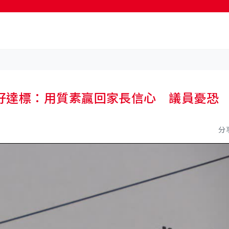
按輸入鍵開始搜尋
好達標：用質素贏回家長信心 議員憂恐
分