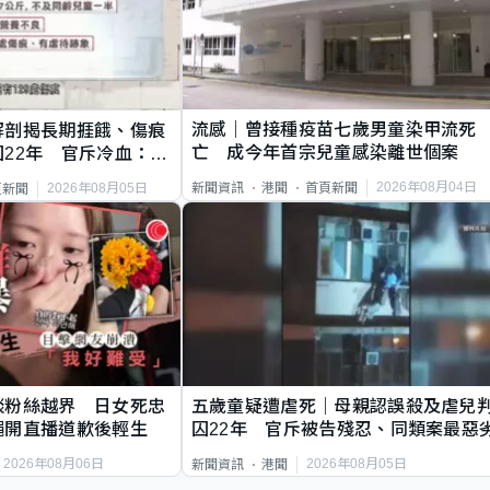
流感｜曾接種疫苗七歲男童染甲流死
解剖揭長期捱餓、傷痕
亡 成今年首宗兒童感染離世個案
22年 官斥冷血：同
2026年08月04日
新聞資訊
港聞
首頁新聞
2026年08月05日
頁新聞
談粉絲越界 日女死忠
五歲童疑遭虐死｜母親認誤殺及虐兒
繩開直播道歉後輕生
囚22年 官斥被告殘忍、同類案最惡
2026年08月06日
2026年08月05日
新聞資訊
港聞