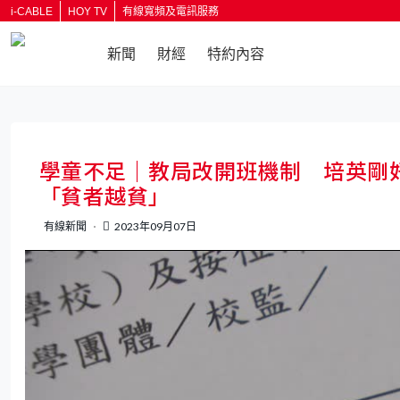
i-CABLE
HOY TV
有線寬頻及電訊服務
新聞
財經
特約內容
返回
學童不足｜教局改開班機制 培英剛
「貧者越貧」
有線新聞
2023年09月07日