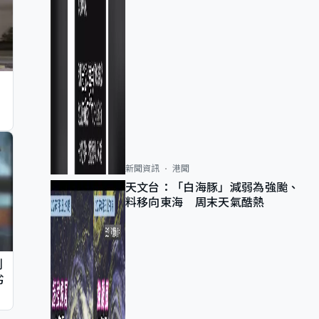
新聞資訊
港聞
天文台：「白海豚」減弱為強颱、
料移向東海 周末天氣酷熱
判
劣