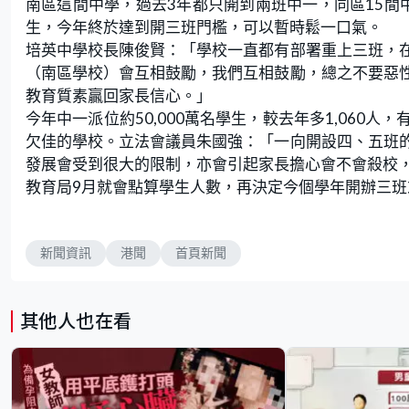
南區這間中學，過去3年都只開到兩班中一，同區15間
生，今年終於達到開三班門檻，可以暫時鬆一口氣。
培英中學校長陳俊賢：「學校一直都有部署重上三班，
（南區學校）會互相鼓勵，我們互相鼓勵，總之不要惡
教育質素贏回家長信心。」
今年中一派位約50,000萬名學生，較去年多1,06
欠佳的學校。立法會議員朱國強：「一向開設四、五班
發展會受到很大的限制，亦會引起家長擔心會不會殺校
教育局9月就會點算學生人數，再決定今個學年開辦三
新聞資訊
港聞
首頁新聞
其他人也在看