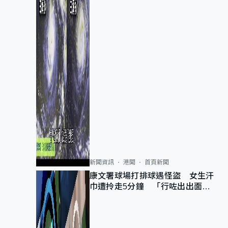
新聞資訊
港聞
首頁新聞
康文署球場打排球遇怪盜 女生汗
巾遭拎走5分鐘 「行咗出出面唔
知做乜」