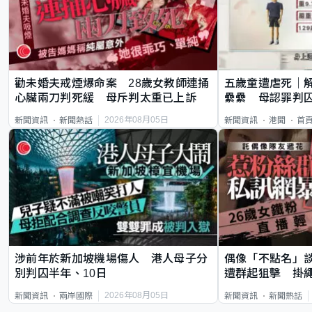
勸未婚夫戒煙爆命案 28歲女教師連捅
五歲童遭虐死｜
心臟兩刀判死緩 母斥判太重已上訴
纍纍 母認罪判囚
類案最惡劣
2026年08月05日
新聞資訊
新聞熱話
新聞資訊
港聞
首
涉前年於新加坡機場傷人 港人母子分
偶像「不點名」
別判囚半年、10日
遭群起狙擊 掛
2026年08月05日
新聞資訊
兩岸國際
新聞資訊
新聞熱話