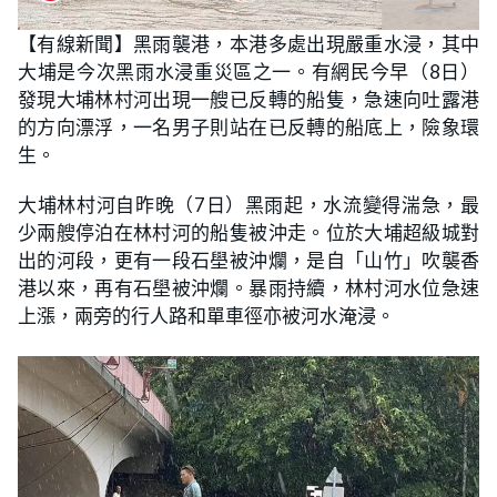
【有線新聞】黑雨襲港，本港多處出現嚴重水浸，其中
大埔是今次黑雨水浸重災區之一。有網民今早（8日）
發現大埔林村河出現一艘已反轉的船隻，急速向吐露港
的方向漂浮，一名男子則站在已反轉的船底上，險象環
生。
大埔林村河自昨晚（7日）黑雨起，水流變得湍急，最
少兩艘停泊在林村河的船隻被沖走。位於大埔超級城對
出的河段，更有一段石壆被沖爛，是自「山竹」吹襲香
港以來，再有石壆被沖爛。暴雨持續，林村河水位急速
上漲，兩旁的行人路和單車徑亦被河水淹浸。