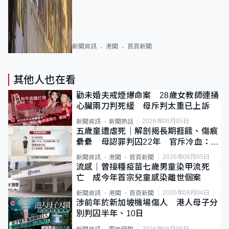
新聞資訊
港聞
首頁新聞
其他人也在看
勸未婚夫戒煙爆命案 28歲女教師連捅
心臟兩刀判死緩 母斥判太重已上訴
2026年08月05日
新聞資訊
新聞熱話
五歲童遭虐死｜解剖揭長期捱餓、傷痕
纍纍 母認罪判囚22年 官斥冷血：同
類案最惡劣
2026年08月05日
新聞資訊
港聞
首頁新聞
流感｜曾接種疫苗七歲男童染甲流死
亡 成今年首宗兒童感染離世個案
2026年08月04日
新聞資訊
港聞
首頁新聞
涉前年於新加坡機場傷人 港人母子分
別判囚半年、10日
2026年08月05日