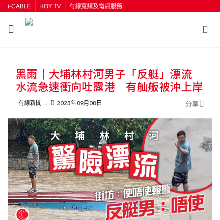
i-CABLE
HOY TV
有線寬頻及電訊服務
返回
黑雨｜大埔林村河男子「反艇」漂流
按輸入鍵開始搜尋
水流急速衝向吐露港 有舢舨被沖上岸
有線新聞
2023年09月08日
分享