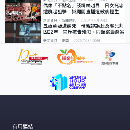
新聞資訊
兩岸國際
偶像「不點名」談粉絲越界 日女死忠
遭群起狙擊 掛繩開直播道歉後輕生
2026年08月06日
新聞資訊
新聞熱話
五歲童疑遭虐死｜母親認誤殺及虐兒判
囚22年 官斥被告殘忍、同類案最惡劣
2026年08月05日
新聞資訊
港聞
有用連結