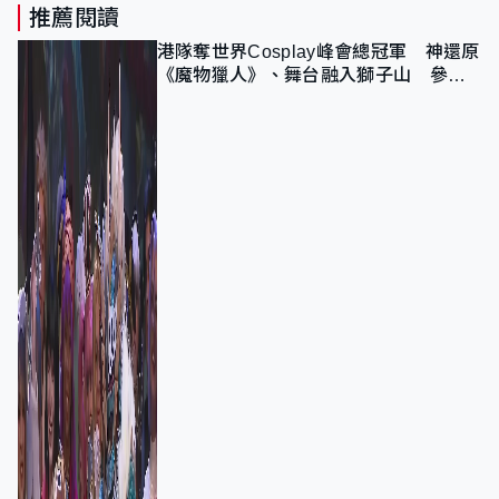
推薦閱讀
港隊奪世界Cosplay峰會總冠軍 神還原
《魔物獵人》、舞台融入獅子山 參賽
者：讓大家認識香港