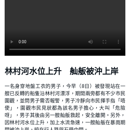
林村河水位上升 舢舨被沖上岸
一名身穿地盤工衣的男子，今早（8日）被發現站在一
艘已反轉的船隻沿林村河漂浮，期間兩旁都有不少市民
圍觀，並問男子需否報警，男子冷靜向市民揮手指「唔
使」，圍觀市民見狀都為該名男子擔心，大叫「危險
呀」，男子其後由另一艘舢舨救起，安全離開。另外，
因林村河水位上升，加上水流急速，一艘舢舨在暴雨期
間被沖上岸，晾在行人路與石壆中間。