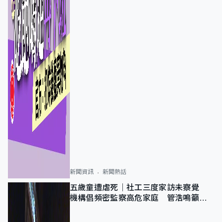
新聞資訊
新聞熱話
五歲童遭虐死｜社工三度家訪未察覺
機構倡頻密監察高危家庭 管浩鳴籲加
強跨部門協作