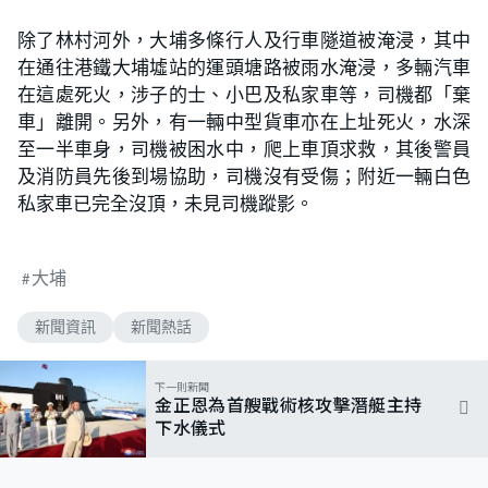
除了林村河外，大埔多條行人及行車隧道被淹浸，其中
在通往港鐵大埔墟站的運頭塘路被雨水淹浸，多輛汽車
在這處死火，涉子的士、小巴及私家車等，司機都「棄
車」離開。另外，有一輛中型貨車亦在上址死火，水深
至一半車身，司機被困水中，爬上車頂求救，其後警員
及消防員先後到場協助，司機沒有受傷；附近一輛白色
私家車已完全沒頂，未見司機蹤影。
大埔
新聞資訊
新聞熱話
下一則新聞
金正恩為首艘戰術核攻擊潛艇主持
下水儀式