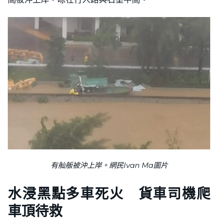
有舢舨被沖上岸。網民Ivan Ma圖片
水浸黑點多車死火 貨車司機爬
車頂待救