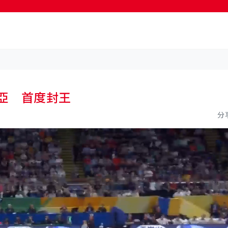
按輸入鍵開始搜尋
維亞 首度封王
分