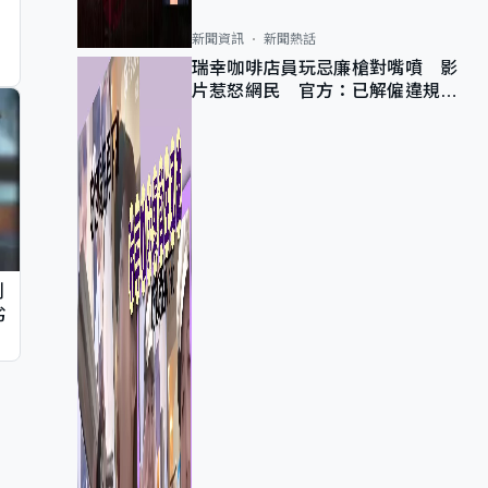
新聞資訊
新聞熱話
瑞幸咖啡店員玩忌廉槍對嘴噴 影
片惹怒網民 官方：已解僱違規員
工
判
劣