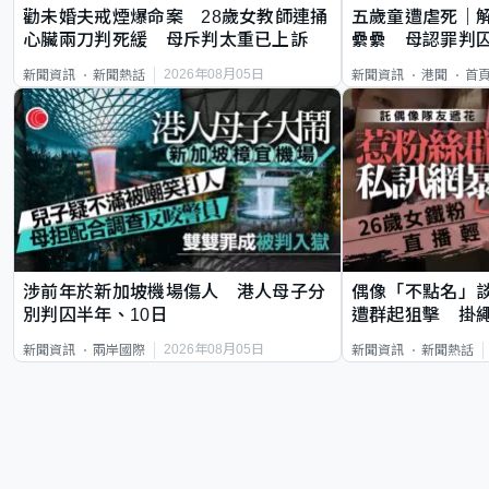
勸未婚夫戒煙爆命案 28歲女教師連捅
五歲童遭虐死｜
心臟兩刀判死緩 母斥判太重已上訴
纍纍 母認罪判囚
類案最惡劣
2026年08月05日
新聞資訊
新聞熱話
新聞資訊
港聞
首
涉前年於新加坡機場傷人 港人母子分
偶像「不點名」
別判囚半年、10日
遭群起狙擊 掛
2026年08月05日
新聞資訊
兩岸國際
新聞資訊
新聞熱話