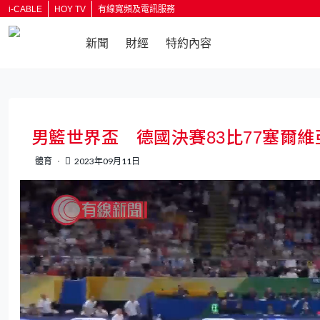
i-CABLE
HOY TV
有線寬頻及電訊服務
新聞
財經
特約內容
返回
男籃世界盃 德國決賽83比77塞爾
體育
2023年09月11日