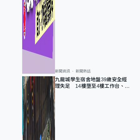
新聞資訊
新聞熱話
九龍城學生宿舍地盤39歲安全經
理失足 14樓墮至4樓工作台、送
院不治