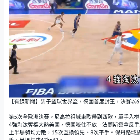
L
U
o
n
【有線新聞】男子籃球世界盃，德國首度封王，決賽以6
a
m
d
u
e
t
d
e
:
第5次全歐洲決賽。尼高拉祖域東歐帶到西歐，單手入樽
3
8
.
4強淘汰奪標大熱美國，德國咬住不放。法蘭斯雲拿反手
5
7
上半場勢均力敵，15次互換領先、8次平手。保丹路域
%