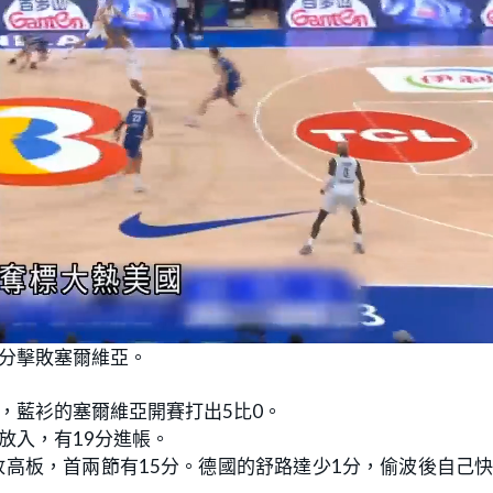
分擊敗塞爾維亞。
，藍衫的塞爾維亞開賽打出5比0。
放入，有19分進帳。
放高板，首兩節有15分。德國的舒路達少1分，偷波後自己