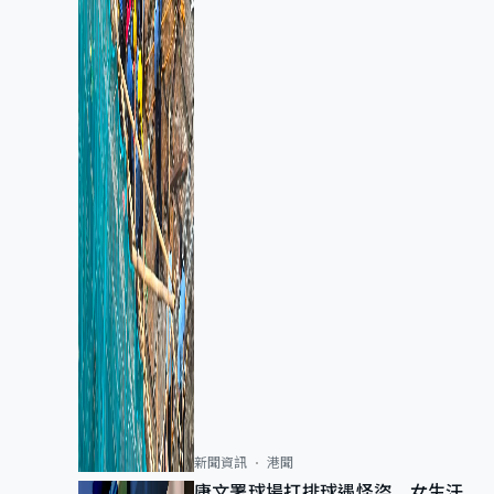
新聞資訊
港聞
康文署球場打排球遇怪盜 女生汗