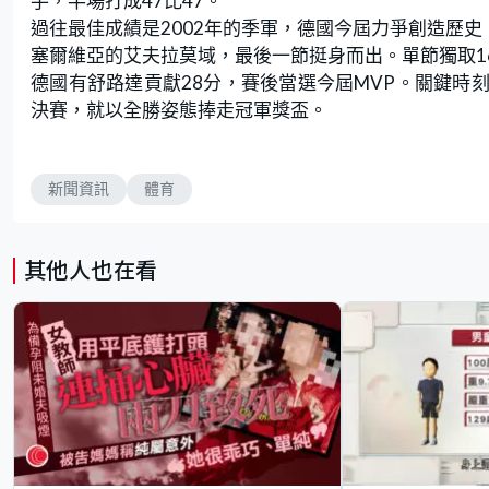
手，半場打成47比47。
過往最佳成績是2002年的季軍，德國今屆力爭創造歷史。
塞爾維亞的艾夫拉莫域，最後一節挺身而出。單節獨取1
德國有舒路達貢獻28分，賽後當選今屆MVP。關鍵時刻
決賽，就以全勝姿態捧走冠軍獎盃。
新聞資訊
體育
其他人也在看