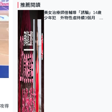
推薦閱讀
美女治療師借輔導「誘騙」14歲
少年犯 外物性虐持續3個月 受
害者母：要保護其他人
快攻得