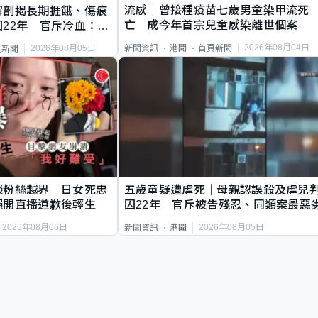
流感｜曾接種疫苗七歲男童染甲流死
解剖揭長期捱餓、傷痕
亡 成今年首宗兒童感染離世個案
22年 官斥冷血：同
2026年08月04日
新聞資訊
港聞
首頁新聞
2026年08月05日
頁新聞
談粉絲越界 日女死忠
五歲童疑遭虐死｜母親認誤殺及虐兒
繩開直播道歉後輕生
囚22年 官斥被告殘忍、同類案最惡
2026年08月06日
2026年08月05日
新聞資訊
港聞