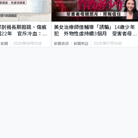
解剖揭長期捱餓、傷痕
美女治療師借輔導「誘騙」14歲少年
22年 官斥冷血：同
犯 外物性虐持續3個月 受害者母：
要保護其他人
2026年08月05日
2026年07月30日
頁新聞
新聞資訊
新聞熱話