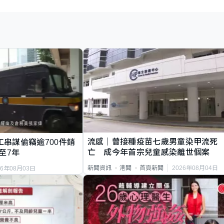
流感｜曾接種疫苗七歲男童染甲流死
工串謀偷竊逾700件銷
亡 成今年首宗兒童感染離世個案
至7年
2026年08月04日
新聞資訊
港聞
首頁新聞
26年08月03日