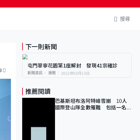
搜尋
下一則新聞
屯門翠寧花園第1座解封 發現41宗確診
享
2022年03月13日
新聞資訊
港聞
推薦閱讀
巴基斯坦布洛阿特峰雪崩 10人
國際登山隊全數罹難 包括一名中
國公民