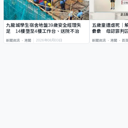
九龍城學生宿舍地盤39歲安全經理失
五歲童遭虐死｜
足 14樓墮至4樓工作台、送院不治
纍纍 母認罪判囚
類案最惡劣
2026年08月03日
新聞資訊
港聞
新聞資訊
港聞
首