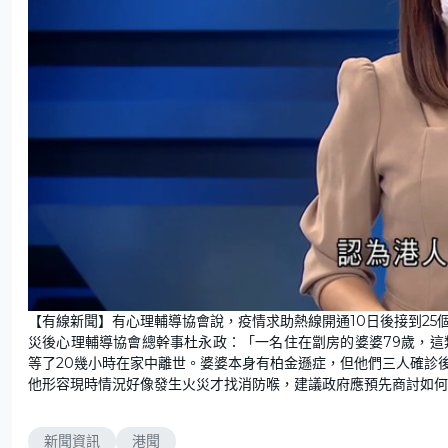
L
U
o
n
【有線新聞】有心理輔導協會說，疫情求助熱線開通10日後接到2
a
m
d
u
災後心理輔導協會總幹事杜永政：「一名住在劏房的婆婆79歲，這
e
t
d
e
:
等了20幾小時在家中離世。婆婆本身有柏金遜症，但他們三人確診
7
9
他形容現時情況好像發生火災才找消防喉，建議政府應預先商討如何
.
2
4
%
新聞資訊
港聞