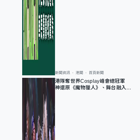
新聞資訊
港聞
首頁新聞
港隊奪世界Cosplay峰會總冠軍
神還原《魔物獵人》、舞台融入獅
子山 參賽者：讓大家認識香港