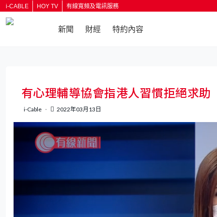
i-CABLE
HOY TV
有線寬頻及電訊服務
新聞
財經
特約內容
返回
有心理輔導協會指港人習慣拒絕求助
i-Cable
2022年03月13日