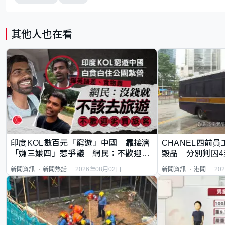
其他人也在看
印度KOL數百元「窮遊」中國 靠接濟
CHANEL四前員
「嫌三嫌四」惹爭議 網民：不歡迎劣
毀品 分別判囚4
質旅客
2026年08月02日
20
新聞資訊
新聞熱話
新聞資訊
港聞