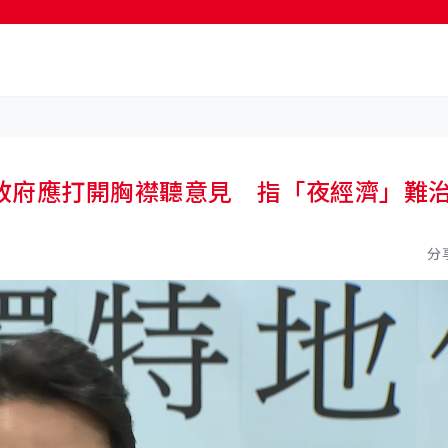
政府應打開胸襟聽意見 指「夜經濟」難
分