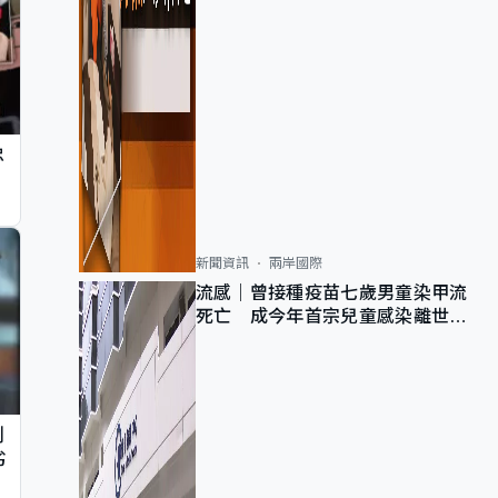
忠
新聞資訊
兩岸國際
流感｜曾接種疫苗七歲男童染甲流
死亡 成今年首宗兒童感染離世個
案
判
劣