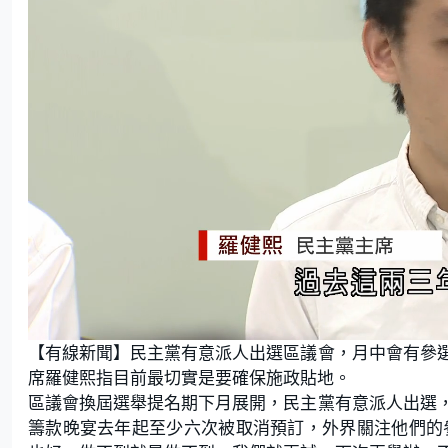
L
U
o
n
【有線新聞】民主黨有意派人出選區議會，月中會有參
a
m
d
u
e
t
席羅健熙指目前最切實是要確保施政貼地。
d
e
:
區議會換屆選舉提名期下月展開，民主黨有意派人出選
3
9
.
籌款晚宴去年起至少六次被取消預訂，外界關注他們的
4
7
%