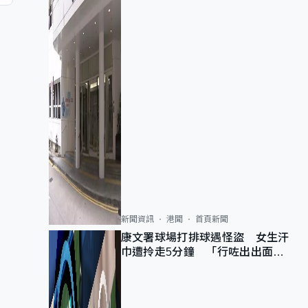
新聞資訊
港聞
首頁新聞
康文署球場打排球遇怪盜 女生汗
巾遭拎走5分鐘 「行咗出出面唔
知做乜」