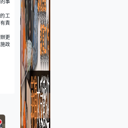
做的事
的工
己有責
舉辦更
保施政