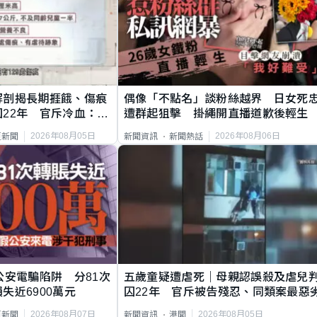
解剖揭長期捱餓、傷痕
偶像「不點名」談粉絲越界 日女死
22年 官斥冷血：同
遭群起狙擊 掛繩開直播道歉後輕生
2026年08月05日
2026年08月06日
頁新聞
新聞資訊
新聞熱話
公安電騙陷阱 分81次
五歲童疑遭虐死｜母親認誤殺及虐兒
失近6900萬元
囚22年 官斥被告殘忍、同類案最惡
2026年08月07日
2026年08月05日
頁新聞
新聞資訊
港聞