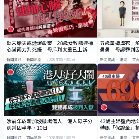
勸未婚夫戒煙爆命案 28歲女教師連捅
五歲童遭虐死｜
心臟兩刀判死緩 母斥判太重已上訴
纍纍 母認罪判囚
類案最惡劣
2026年08月05日
新聞資訊
新聞熱話
新聞資訊
港聞
首
涉前年於新加坡機場傷人 港人母子分
43歲主婦墮內地
別判囚半年、10日
轉賬「保證金」損
2026年08月05日
新聞資訊
兩岸國際
新聞資訊
港聞
首