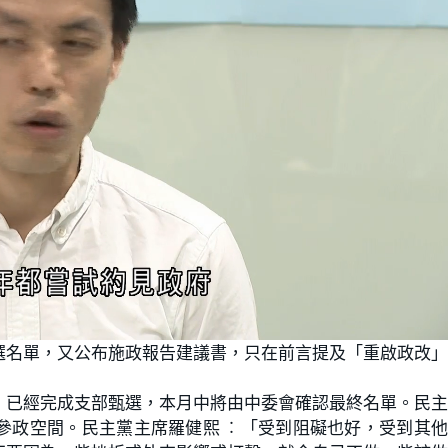
選名單，又公布施政報告建議書，只在前言提及「重啟政改
，已經完成支部甄選，本月中將由中委會確認最終名單。民
參政空間。民主黨主席羅健熙 ︰「受到阻礙也好，受到其