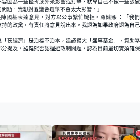
不要因為一些挫折或外來影響或打擊，就令自己不做一些該
的問題，我想對區議會選舉不會太大影響。」
陳國基表達意見，對方以公事繁忙婉拒。羅健熙 ︰「我們
支持的政黨，有責任將意見說出來。我認為如果政府認為自
靠「夜經濟」是治標不治本，建議擴大「盛事基金」，資助
部分提及，羅健熙否認迴避政制問題，認為目前最切實須確