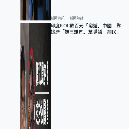
新聞資訊
新聞熱話
印度KOL數百元「窮遊」中國 靠
接濟「嫌三嫌四」惹爭議 網民：
不歡迎劣質旅客