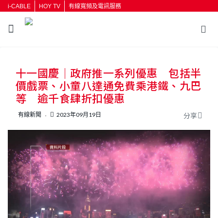
i-CABLE
HOY TV
有線寬頻及電訊服務
十一國慶｜政府推一系列優惠 包括半
價戲票、小童八達通免費乘港鐵、九巴
等 逾千食肆折扣優惠
有線新聞
2023年09月19日
分享