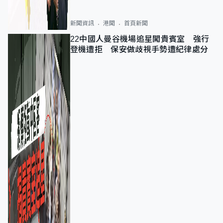
新聞資訊
港聞
首頁新聞
22中國人曼谷機場追星闖貴賓室 強行
登機遭拒 保安做歧視手勢遭紀律處分