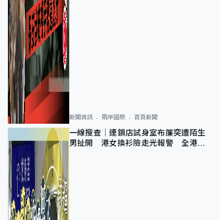
新聞資訊
兩岸國際
首頁新聞
一線搜查｜連鎖店試身室布簾突遭陌生
男扯開 港女換衫險走光報警 全港分
店急換實體門