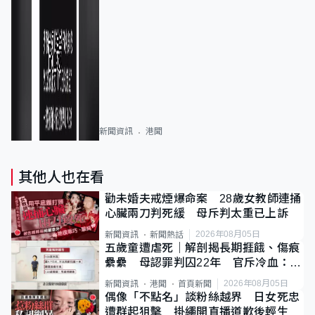
新聞資訊
港聞
其他人也在看
勸未婚夫戒煙爆命案 28歲女教師連捅
心臟兩刀判死緩 母斥判太重已上訴
2026年08月05日
新聞資訊
新聞熱話
五歲童遭虐死｜解剖揭長期捱餓、傷痕
纍纍 母認罪判囚22年 官斥冷血：同
類案最惡劣
2026年08月05日
新聞資訊
港聞
首頁新聞
偶像「不點名」談粉絲越界 日女死忠
遭群起狙擊 掛繩開直播道歉後輕生