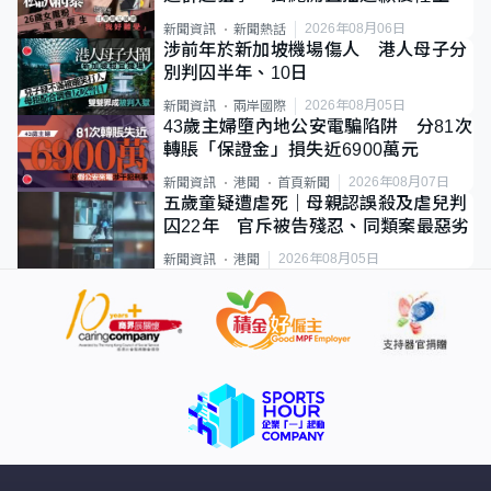
2026年08月06日
新聞資訊
新聞熱話
涉前年於新加坡機場傷人 港人母子分
別判囚半年、10日
2026年08月05日
新聞資訊
兩岸國際
43歲主婦墮內地公安電騙陷阱 分81次
轉賬「保證金」損失近6900萬元
2026年08月07日
新聞資訊
港聞
首頁新聞
五歲童疑遭虐死｜母親認誤殺及虐兒判
囚22年 官斥被告殘忍、同類案最惡劣
2026年08月05日
新聞資訊
港聞