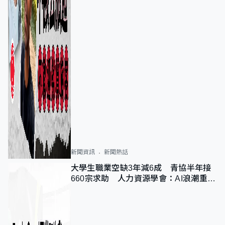
新聞資訊
新聞熱話
大學生職業空缺3年減6成 青協半年接
660宗求助 人力資源學會：AI浪潮重整
職位需求