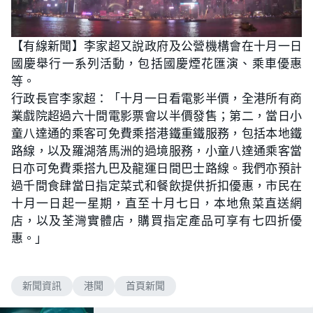
【有線新聞】李家超又說政府及公營機構會在十月一日
國慶舉行一系列活動，包括國慶煙花匯演、乘車優惠
等。
行政長官李家超：「十月一日看電影半價，全港所有商
業戲院超過六十間電影票會以半價發售；第二，當日小
童八達通的乘客可免費乘搭港鐵重鐵服務，包括本地鐵
路線，以及羅湖落馬洲的過境服務，小童八達通乘客當
日亦可免費乘搭九巴及龍運日間巴士路線。我們亦預計
過千間食肆當日指定菜式和餐飲提供折扣優惠，市民在
十月一日起一星期，直至十月七日，本地魚菜直送網
店，以及荃灣實體店，購買指定產品可享有七四折優
惠。」
新聞資訊
港聞
首頁新聞