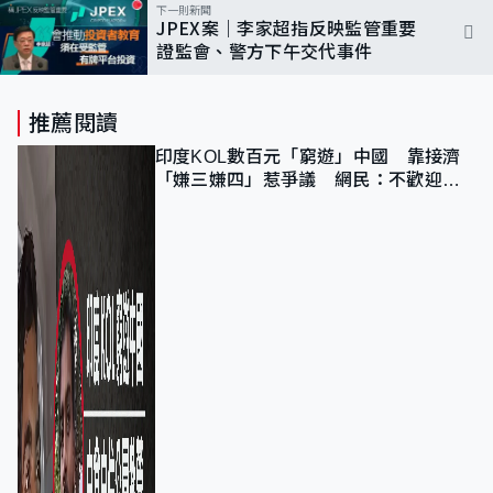
下一則新聞
JPEX案｜李家超指反映監管重要
證監會、警方下午交代事件
推薦閱讀
印度KOL數百元「窮遊」中國 靠接濟
「嫌三嫌四」惹爭議 網民：不歡迎劣
質旅客