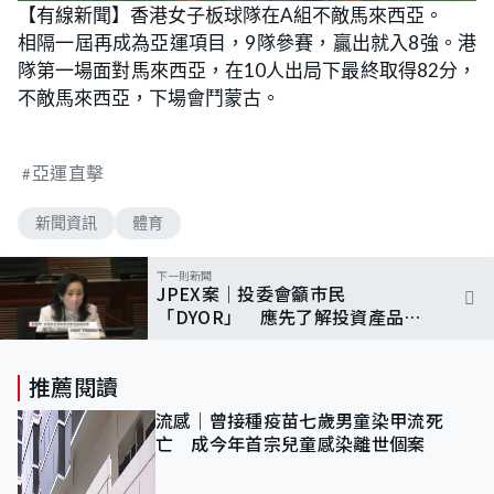
【有線新聞】香港女子板球隊在A組不敵馬來西亞。
相隔一屆再成為亞運項目，9隊參賽，贏出就入8強。港
隊第一場面對馬來西亞，在10人出局下最終取得82分，
不敵馬來西亞，下場會鬥蒙古。
亞運直擊
新聞資訊
體育
下一則新聞
JPEX案｜投委會籲巿民
「DYOR」 應先了解投資產品
勿輕信名人宣傳
推薦閱讀
流感｜曾接種疫苗七歲男童染甲流死
亡 成今年首宗兒童感染離世個案