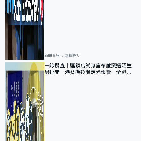
新聞資訊
新聞熱話
一線搜查｜連鎖店試身室布簾突遭陌生
男扯開 港女換衫險走光報警 全港分
店急換實體門