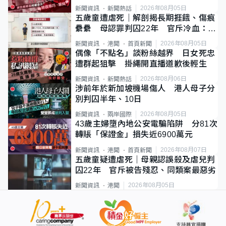
2026年08月05日
新聞資訊
新聞熱話
五歲童遭虐死｜解剖揭長期捱餓、傷痕
纍纍 母認罪判囚22年 官斥冷血：同
類案最惡劣
2026年08月05日
新聞資訊
港聞
首頁新聞
偶像「不點名」談粉絲越界 日女死忠
遭群起狙擊 掛繩開直播道歉後輕生
2026年08月06日
新聞資訊
新聞熱話
涉前年於新加坡機場傷人 港人母子分
別判囚半年、10日
2026年08月05日
新聞資訊
兩岸國際
43歲主婦墮內地公安電騙陷阱 分81次
轉賬「保證金」損失近6900萬元
2026年08月07日
新聞資訊
港聞
首頁新聞
五歲童疑遭虐死｜母親認誤殺及虐兒判
囚22年 官斥被告殘忍、同類案最惡劣
2026年08月05日
新聞資訊
港聞