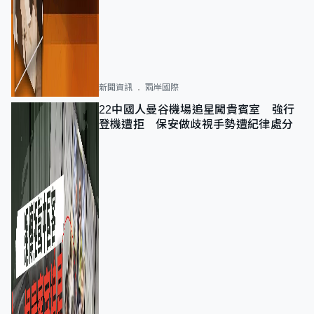
新聞資訊
兩岸國際
22中國人曼谷機場追星闖貴賓室 強行
登機遭拒 保安做歧視手勢遭紀律處分