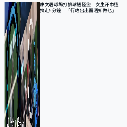
康文署球場打排球遇怪盜 女生汗巾遭
拎走5分鐘 「行咗出出面唔知做乜」