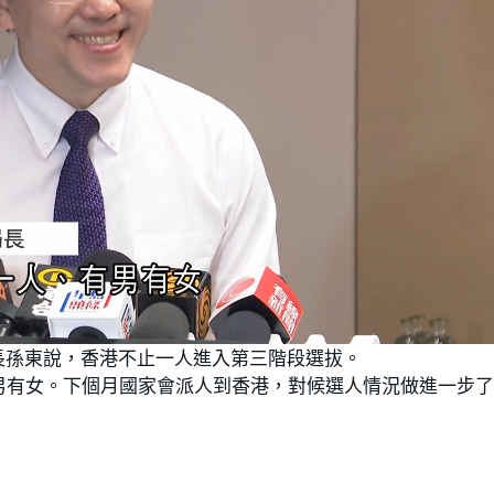
L
o
長孫東說，香港不止一人進入第三階段選拔。
a
d
e
男有女。下個月國家會派人到香港，對候選人情況做進一步
d
:
1
0
0
.
0
0
%