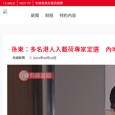
i-CABLE
HOY TV
有線寬頻及電訊服務
新聞
財經
特約內容
返回
孫東：多名港人入載荷專家定選 內
有線新聞
2023年09月20日