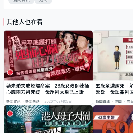
其他人也在看
勸未婚夫戒煙爆命案 28歲女教師連捅
五歲童遭虐死｜
心臟兩刀判死緩 母斥判太重已上訴
纍纍 母認罪判囚
類案最惡劣
2026年08月05日
新聞資訊
新聞熱話
新聞資訊
港聞
首