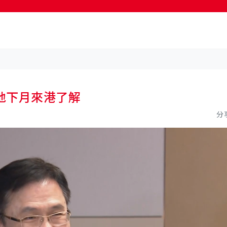
按輸入鍵開始搜尋
地下月來港了解
分