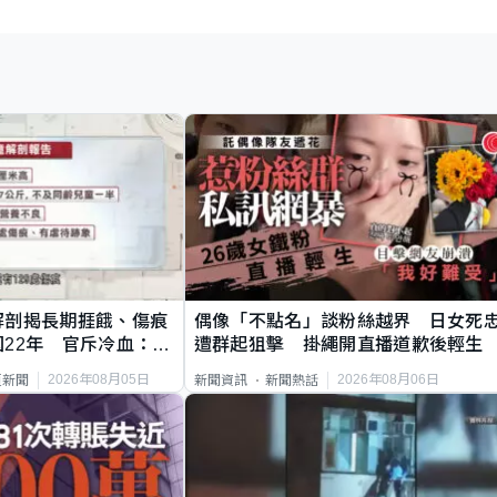
解剖揭長期捱餓、傷痕
偶像「不點名」談粉絲越界 日女死
22年 官斥冷血：同
遭群起狙擊 掛繩開直播道歉後輕生
2026年08月05日
2026年08月06日
頁新聞
新聞資訊
新聞熱話