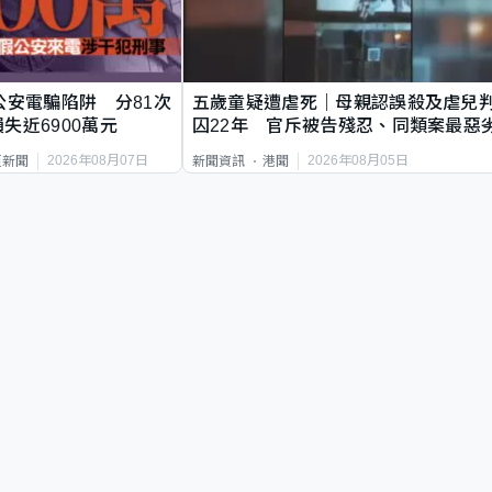
公安電騙陷阱 分81次
五歲童疑遭虐死｜母親認誤殺及虐兒
失近6900萬元
囚22年 官斥被告殘忍、同類案最惡
2026年08月07日
2026年08月05日
頁新聞
新聞資訊
港聞