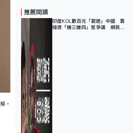
推薦閱讀
印度KOL數百元「窮遊」中國 靠
接濟「嫌三嫌四」惹爭議 網民：
不歡迎劣質旅客
了解。