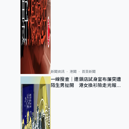
新聞資訊
港聞
首頁新聞
一線搜查｜連鎖店試身室布簾突遭
陌生男扯開 港女換衫險走光報
警 全港分店急換實體門