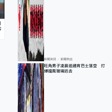
判
劣
新聞資訊
新聞熱話
旺角男子凌晨追通宵巴士落空 打
爆擋風玻璃逃去