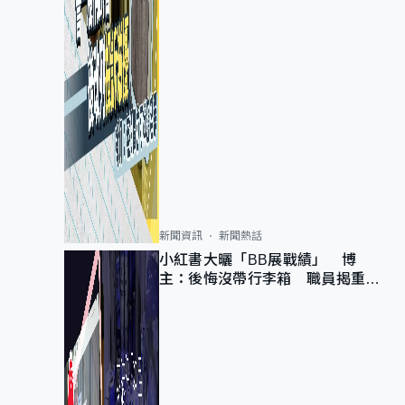
新聞資訊
新聞熱話
小紅書大曬「BB展戰績」 博
主：後悔沒帶行李箱 職員揭重複
入會「阻止唔到」