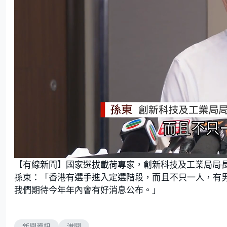
U
n
【有線新聞】國家選拔載荷專家，創新科技及工業局局
m
u
t
孫東：「香港有選手進入定選階段，而且不只一人，有
e
我們期待今年年內會有好消息公布。」
新聞資訊
港聞