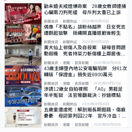
勸未婚夫戒煙爆命案 28歲女教師連捅
心臟兩刀判死緩 母斥判太重已上訴
2026年08月05日
新聞資訊
新聞熱話
偶像「不點名」談粉絲越界 日女死忠
遭群起狙擊 掛繩開直播道歉後輕生
2026年08月06日
新聞資訊
新聞熱話
黃大仙上邨傷人及自殺案 疑噪音問題
動殺機 死者持菜刀斬傷樓上鄰居後墮
斃
2026年08月08日
新聞資訊
港聞
首頁新聞
43歲主婦墮內地公安電騙陷阱 分81次
轉賬「保證金」損失近6900萬元
2026年08月07日
新聞資訊
港聞
首頁新聞
涉誘12歲女自拍祼照 「A0」男捱足
年半冤獄 法官推翻裁決：抄錯標點
2026年08月06日
新聞資訊
新聞熱話
五歲童遭虐死｜解剖揭長期捱餓、傷痕
纍纍 母認罪判囚22年 官斥冷血：同
類案最惡劣
2026年08月05日
新聞資訊
港聞
首頁新聞