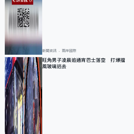
新聞資訊
兩岸國際
旺角男子凌晨追通宵巴士落空 打爆擋
風玻璃逃去