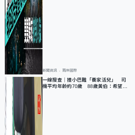
新聞資訊
兩岸國際
一線搜查｜揸小巴難「養家活兒」 司
機平均年齡約70歲 88歲黃伯：希望一
直揸落去