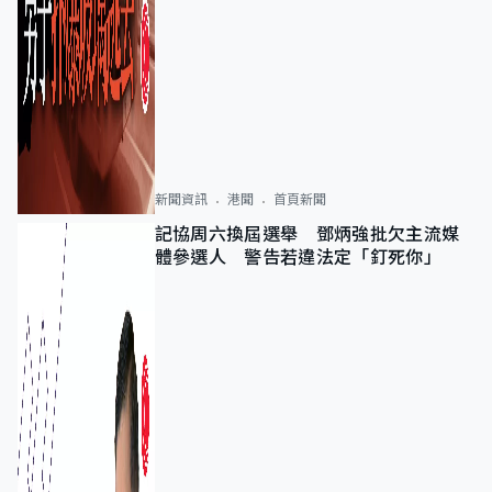
新聞資訊
港聞
首頁新聞
記協周六換屆選舉 鄧炳強批欠主流媒
體參選人 警告若違法定「釘死你」