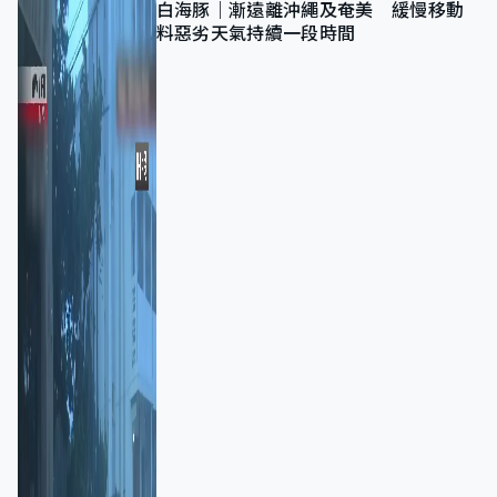
白海豚｜漸遠離沖繩及奄美 緩慢移動
料惡劣天氣持續一段時間