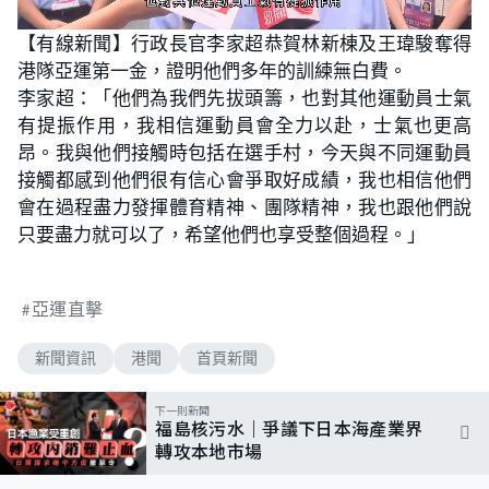
L
U
o
n
【有線新聞】行政長官李家超恭賀林新棟及王瑋駿奪得
a
m
d
u
港隊亞運第一金，證明他們多年的訓練無白費。
e
t
d
e
:
李家超：「他們為我們先拔頭籌，也對其他運動員士氣
5
7
有提振作用，我相信運動員會全力以赴，士氣也更高
.
6
昂。我與他們接觸時包括在選手村，今天與不同運動員
9
%
接觸都感到他們很有信心會爭取好成績，我也相信他們
會在過程盡力發揮體育精神、團隊精神，我也跟他們說
只要盡力就可以了，希望他們也享受整個過程。」
亞運直擊
新聞資訊
港聞
首頁新聞
下一則新聞
福島核污水｜爭議下日本海產業界
轉攻本地市場