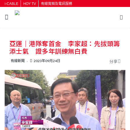
i-CABLE
HOY TV
有線寬頻及電訊服務
返回
亞運｜港隊奪首金 李家超：先拔頭籌
按輸入鍵開始搜尋
添士氣 證多年訓練無白費
有線新聞
2023年09月24日
分享