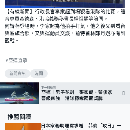
【有線新聞】行政長官李家超到場觀看港隊的比賽，體
育專員黃德森、港協義務秘書長楊祖賜等陪同。
何詩蓓登場時，李家超為他拍手打氣，他之後又到看台
與區旗合照，又與運動員交談，前特首林鄭月娥亦有到
觀戰。
亞運直擊
新聞資訊
港聞
下一則新聞
亞運︱男子花劍 張家朗、蔡俊彥
晉級四強 港隊穩奪兩面獎牌
推薦閱讀
日本家務助理需求增 菲傭「攻日」十