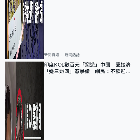
新聞資訊
新聞熱話
印度KOL數百元「窮遊」中國 靠接濟
「嫌三嫌四」惹爭議 網民：不歡迎劣
質旅客