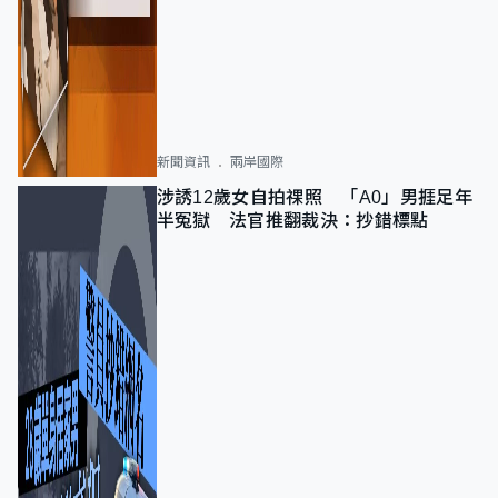
新聞資訊
兩岸國際
涉誘12歲女自拍祼照 「A0」男捱足年
半冤獄 法官推翻裁決：抄錯標點