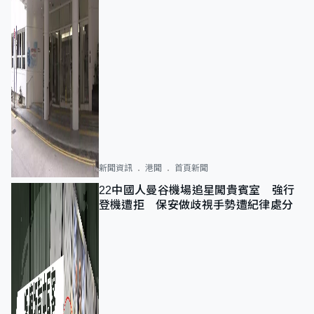
新聞資訊
港聞
首頁新聞
22中國人曼谷機場追星闖貴賓室 強行
登機遭拒 保安做歧視手勢遭紀律處分