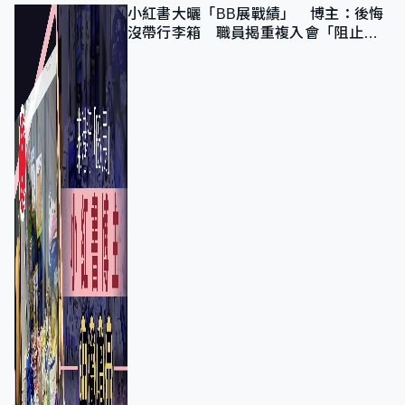
小紅書大曬「BB展戰績」 博主：後悔
沒帶行李箱 職員揭重複入會「阻止唔
到」