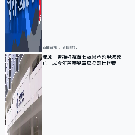
新聞資訊
新聞熱話
流感｜曾接種疫苗七歲男童染甲流死
亡 成今年首宗兒童感染離世個案