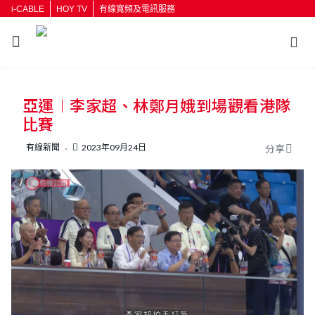
i-CABLE
HOY TV
有線寬頻及電訊服務
返回
亞運︱李家超、林鄭月娥到場觀看港隊
按輸入鍵開始搜尋
比賽
有線新聞
2023年09月24日
分享