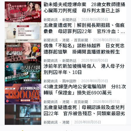
勸未婚夫戒煙爆命案 28歲女教師連捅
心臟兩刀判死緩 母斥判太重已上訴
2026年08月05日
新聞資訊
新聞熱話
五歲童遭虐死｜解剖揭長期捱餓、傷痕
纍纍 母認罪判囚22年 官斥冷血：同
類案最惡劣
2026年08月05日
新聞資訊
港聞
首頁新聞
偶像「不點名」談粉絲越界 日女死忠
遭群起狙擊 掛繩開直播道歉後輕生
2026年08月06日
新聞資訊
新聞熱話
涉前年於新加坡機場傷人 港人母子分
別判囚半年、10日
2026年08月05日
新聞資訊
兩岸國際
43歲主婦墮內地公安電騙陷阱 分81次
轉賬「保證金」損失近6900萬元
2026年08月07日
新聞資訊
港聞
首頁新聞
五歲童疑遭虐死｜母親認誤殺及虐兒判
囚22年 官斥被告殘忍、同類案最惡劣
2026年08月05日
新聞資訊
港聞