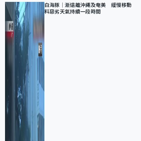
白海豚｜漸遠離沖繩及奄美 緩慢移動
料惡劣天氣持續一段時間