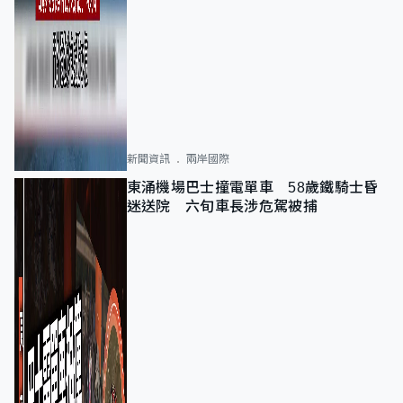
新聞資訊
兩岸國際
東涌機場巴士撞電單車 58歲鐵騎士昏
迷送院 六旬車長涉危駕被捕