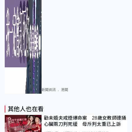
新聞資訊
港聞
其他人也在看
勸未婚夫戒煙爆命案 28歲女教師連捅
心臟兩刀判死緩 母斥判太重已上訴