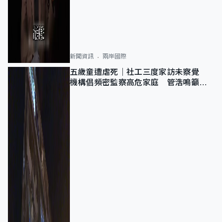
新聞資訊
兩岸國際
五歲童遭虐死｜社工三度家訪未察覺
機構倡頻密監察高危家庭 管浩鳴籲加
強跨部門協作