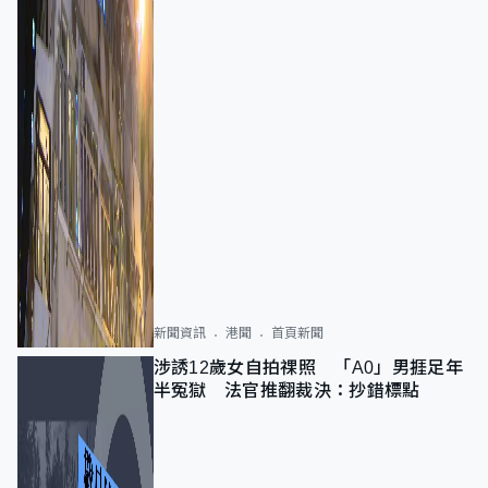
新聞資訊
港聞
首頁新聞
涉誘12歲女自拍祼照 「A0」男捱足年
半冤獄 法官推翻裁決：抄錯標點