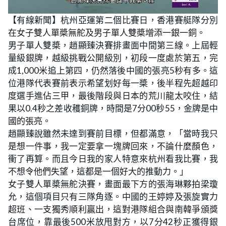
L
U
o
n
【有線新聞】杭州亞運第二個比賽日，香港賽艇隊分別
a
m
d
u
在女子雙人單槳無舵及男子單人雙槳增添一銀一銅。
e
t
d
e
:
男子單人雙槳，趙顯臻決賽排畫面中間第三線。上屆輕
2
0
量級銀牌，越級挑戰公開級別，初段一度處於第五，完
.
3
成1,000米追上第四，仍然落後中國的張亮5秒有多。這
0
%
位港隊代表賽前表示希望划好每一槳，後半程先超越印
度選手進佔三甲，最後階段與日本的荒川龍太咬住，結
果以0.4秒之差收穫銅牌，時間是7分00秒55，金牌是中
國的張亮。
趙顯臻說雖然未達到賽前目標，但都滿意，「當時我只
是想一件事，我一定要拿一塊牌回來，不論什麼顏色，
衝了再算。而且今日我的家人特意來杭州看我比賽，我
不想令他們失望，這都是一個好大的推動力。」
女子雙人單槳無舵決賽，畫面最下方的張海琳夥拍梁瓊
允，這個項目只有三隊角逐。中國的王婷婷及張旋實力
超班、一支獨秀順利贏出，這對港隊組合與南韓爭頒獎
台席位，靠最後500米放甩對方，以7分42秒正獲得銀