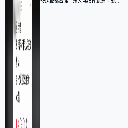
發送取錄電郵 涉人為操作疏忽、影響
11,139人