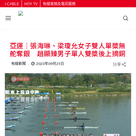
i-CABLE
HOY TV
有線寬頻及電訊服務
返回
亞運｜張海琳、梁瓊允女子雙人單槳無
按輸入鍵開始搜尋
舵奪銀 趙顯臻男子單人雙槳後上摘銅
有線新聞
2023年09月25日
分享