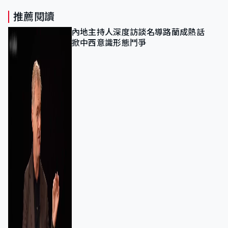
推薦閱讀
內地主持人深度訪談名導路蘭成熱話
掀中西意識形態鬥爭