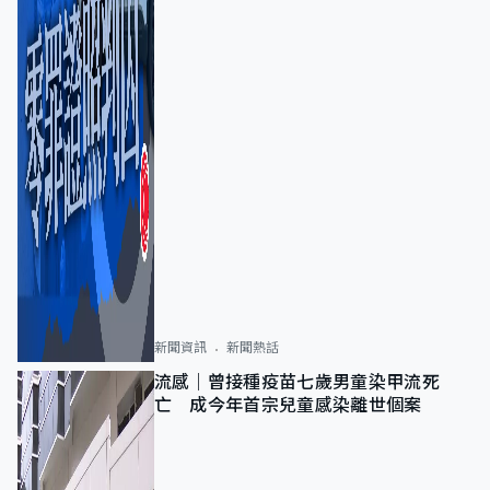
新聞資訊
新聞熱話
流感｜曾接種疫苗七歲男童染甲流死
亡 成今年首宗兒童感染離世個案