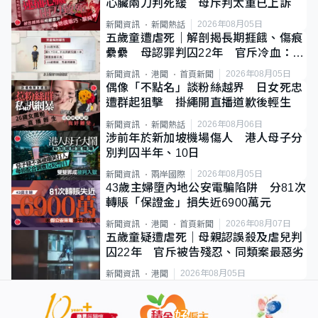
心臟兩刀判死緩 母斥判太重已上訴
2026年08月05日
新聞資訊
新聞熱話
五歲童遭虐死｜解剖揭長期捱餓、傷痕
纍纍 母認罪判囚22年 官斥冷血：同
類案最惡劣
2026年08月05日
新聞資訊
港聞
首頁新聞
偶像「不點名」談粉絲越界 日女死忠
遭群起狙擊 掛繩開直播道歉後輕生
2026年08月06日
新聞資訊
新聞熱話
涉前年於新加坡機場傷人 港人母子分
別判囚半年、10日
2026年08月05日
新聞資訊
兩岸國際
43歲主婦墮內地公安電騙陷阱 分81次
轉賬「保證金」損失近6900萬元
2026年08月07日
新聞資訊
港聞
首頁新聞
五歲童疑遭虐死｜母親認誤殺及虐兒判
囚22年 官斥被告殘忍、同類案最惡劣
2026年08月05日
新聞資訊
港聞