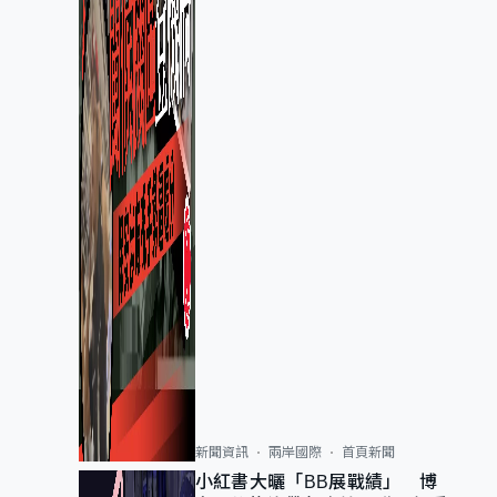
新聞資訊
兩岸國際
首頁新聞
小紅書大曬「BB展戰績」 博