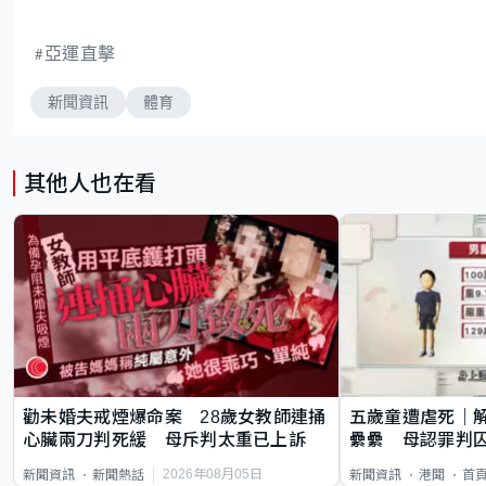
亞運直擊
新聞資訊
體育
其他人也在看
勸未婚夫戒煙爆命案 28歲女教師連捅
五歲童遭虐死｜
心臟兩刀判死緩 母斥判太重已上訴
纍纍 母認罪判囚
類案最惡劣
2026年08月05日
新聞資訊
新聞熱話
新聞資訊
港聞
首