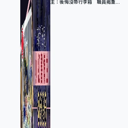
主：後悔沒帶行李箱 職員揭重複
入會「阻止唔到」