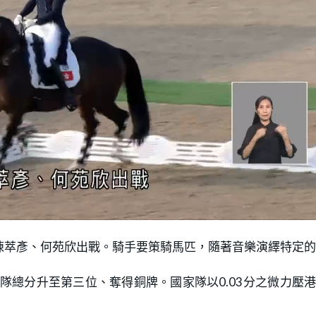
L
o
。
a
d
e
陳萃彥、何苑欣出戰。騎手要策騎馬匹，隨著音樂演繹特定
d
:
1
0
0
令港隊總分升至第三位、奪得銅牌。國家隊以0.03分之微力壓
.
0
0
%