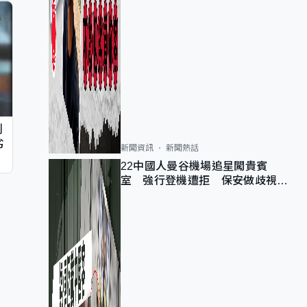
判
劣
新聞資訊
新聞熱話
22中國人曼谷機場追星闖貴賓
室 強行登機遭拒 保安做歧視手
勢遭紀律處分