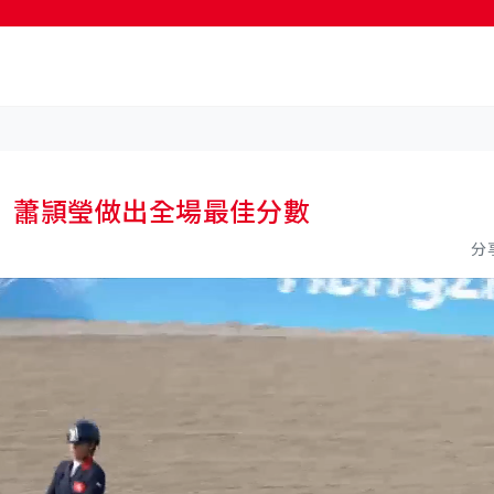
按輸入鍵開始搜尋
 蕭頴瑩做出全場最佳分數
分