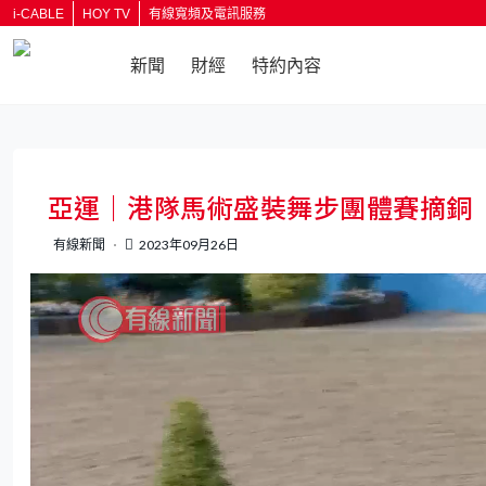
i-CABLE
HOY TV
有線寬頻及電訊服務
新聞
財經
特約內容
返回
亞運｜港隊馬術盛裝舞步團體賽摘銅
有線新聞
2023年09月26日