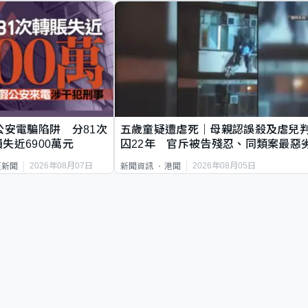
公安電騙陷阱 分81次
五歲童疑遭虐死｜母親認誤殺及虐兒
失近6900萬元
囚22年 官斥被告殘忍、同類案最惡
2026年08月07日
2026年08月05日
頁新聞
新聞資訊
港聞