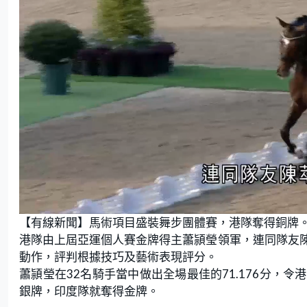
U
n
【有線新聞】馬術項目盛裝舞步團體賽，港隊奪得銅牌
m
u
t
港隊由上屆亞運個人賽金牌得主蕭頴瑩領軍，連同隊友
e
動作，評判根據技巧及藝術表現評分。
蕭頴瑩在32名騎手當中做出全場最佳的71.176分，
銀牌，印度隊就奪得金牌。