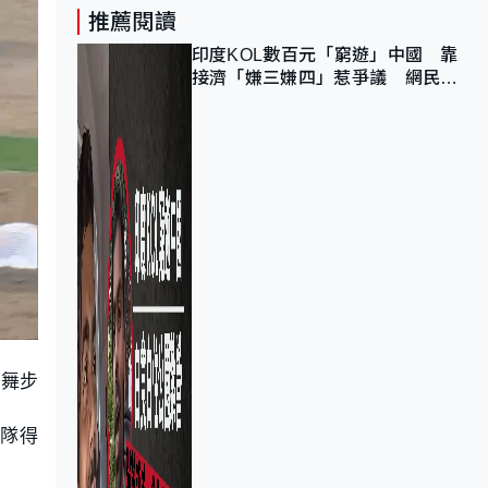
推薦閱讀
印度KOL數百元「窮遊」中國 靠
接濟「嫌三嫌四」惹爭議 網民：
不歡迎劣質旅客
的舞步
港隊得