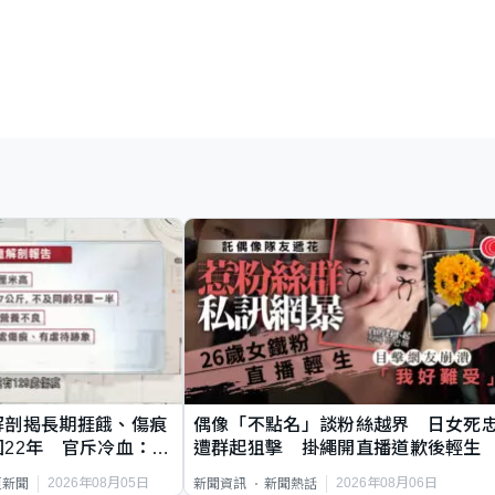
解剖揭長期捱餓、傷痕
偶像「不點名」談粉絲越界 日女死
22年 官斥冷血：同
遭群起狙擊 掛繩開直播道歉後輕生
2026年08月05日
2026年08月06日
頁新聞
新聞資訊
新聞熱話