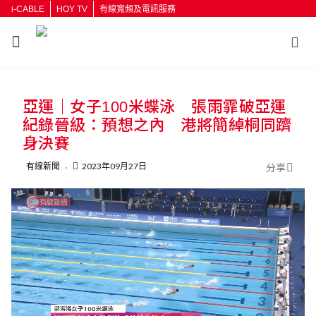
i-CABLE
HOY TV
有線寬頻及電訊服務
返回
亞運｜女子100米蝶泳 張雨霏破亞運
按輸入鍵開始搜尋
紀錄晉級：預想之內 港將簡綽桐同躋
身決賽
有線新聞
2023年09月27日
分享