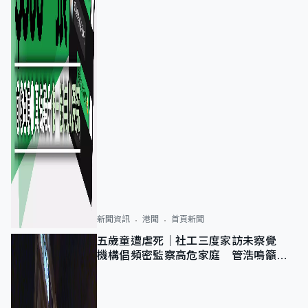
新聞資訊
港聞
首頁新聞
五歲童遭虐死｜社工三度家訪未察覺
機構倡頻密監察高危家庭 管浩鳴籲加
強跨部門協作