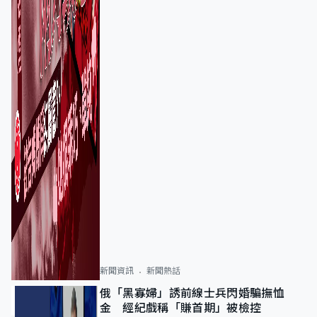
新聞資訊
新聞熱話
俄「黑寡婦」誘前線士兵閃婚騙撫恤
金 經紀戲稱「賺首期」被檢控