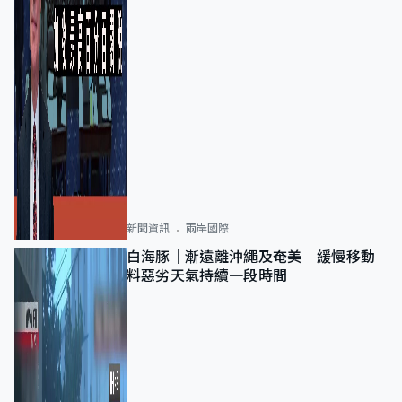
新聞資訊
兩岸國際
白海豚｜漸遠離沖繩及奄美 緩慢移動
料惡劣天氣持續一段時間