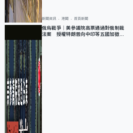
新聞資訊
港聞
首頁新聞
俄烏戰爭｜美參議院高票通過對俄制裁
法案 授權特朗普向中印等五國加徵
100%關稅