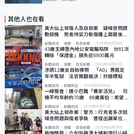
其他人也在看
黃大仙上邨傷人及自殺案 疑噪音問題
動殺機 死者持菜刀斬傷樓上鄰居後墮
斃
2026年08月08日
新聞資訊
港聞
首頁新聞
43歲主婦墮內地公安電騙陷阱 分81次
轉賬「保證金」損失近6900萬元
2026年08月07日
新聞資訊
港聞
首頁新聞
涉誘12歲女自拍祼照 「A0」男捱足
年半冤獄 法官推翻裁決：抄錯標點
2026年08月06日
新聞資訊
新聞熱話
一線搜查｜揸小巴難「養家活兒」 司
機平均年齡約70歲 88歲黃伯：希望一
直揸落去
2026年08月07日
新聞資訊
新聞熱話
黃大仙上邨命案｜警方：行兇者多次就
噪音問題與傷者爭執 曾提出調單位已
獲批
2026年08月08日
新聞資訊
港聞
首頁新聞
極端酷熱｜六旬外籍漢大埔船灣行山疑