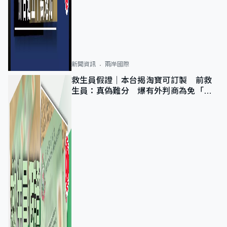
新聞資訊
兩岸國際
救生員假證｜本台揭淘寶可訂製 前救
生員：真偽難分 爆有外判商為免「封
池」沒做足檢查