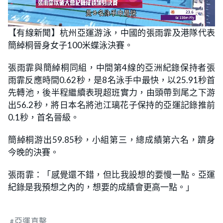
L
U
o
n
【有線新聞】杭州亞運游泳，中國的張雨霏及港隊代表
a
m
d
u
簡綽桐晉身女子100米蝶泳決賽。
e
t
d
e
:
5
張雨霏與簡綽桐同組，中間第4線的亞洲紀錄保持者張
1
.
雨霏反應時間0.62秒，是8名泳手中最快，以25.91秒首
9
2
先轉池，後半程繼續表現超班實力，由頭帶到尾之下游
%
出56.2秒，將日本名將池江璃花子保持的亞運記錄推前
0.1秒，首名晉級。
簡綽桐游出59.85秒，小組第三，總成績第六名，躋身
今晚的決賽。
張雨霏：「感覺還不錯，但比我設想的要慢一點。亞運
紀錄是我預想之內的，想要的成績會更高一點。」
亞運直擊