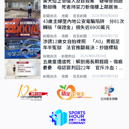
黃大仙上邨傷人及自殺案 疑噪音問題
動殺機 死者持菜刀斬傷樓上鄰居後墮
斃
2026年08月08日
新聞資訊
港聞
首頁新聞
43歲主婦墮內地公安電騙陷阱 分81次
轉賬「保證金」損失近6900萬元
2026年08月07日
新聞資訊
港聞
首頁新聞
涉誘12歲女自拍祼照 「A0」男捱足
年半冤獄 法官推翻裁決：抄錯標點
2026年08月06日
新聞資訊
新聞熱話
五歲童遭虐死｜解剖揭長期捱餓、傷痕
纍纍 母認罪判囚22年 官斥冷血：同
類案最惡劣
2026年08月05日
新聞資訊
港聞
首頁新聞