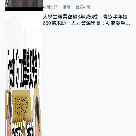
新聞資訊
港聞
首頁新聞
大學生職業空缺3年減6成 青協半年接
660宗求助 人力資源學會：AI浪潮重整
職位需求