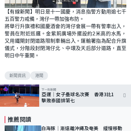
L
U
o
n
【有線新聞】明日是十一國慶，消息指警方動用逾七千
a
m
d
u
五百警力戒備，灣仔一帶加強布防。
e
t
d
e
:
將舉行升旗禮和國慶酒會的灣仔會展一帶有警車出入，
7
3
警員在附近巡邏。金紫荊廣場外擺設約2米高的水馬，
.
1
又用鐵閘封閉道路限制車輛出入。運輸署指為配合升旗
7
%
儀式，分階段封閉灣仔北、中環及天后部分道路，直至
明日中午重開。
新聞資訊
港聞
下一則新聞
亞運｜女子壘球名次賽 香港3比1
擊敗泰國排第七
推薦閱讀
白海豚｜漸遠離沖繩及奄美 緩慢移動