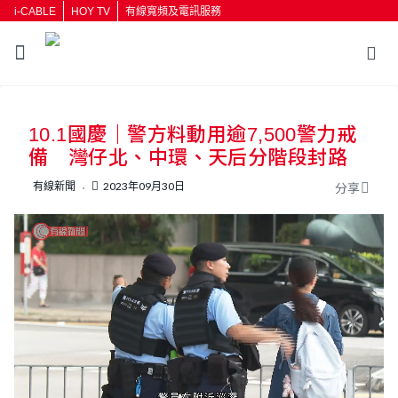
i-CABLE
HOY TV
有線寬頻及電訊服務
返回
10.1國慶｜警方料動用逾7,500警力戒
按輸入鍵開始搜尋
備 灣仔北、中環、天后分階段封路
有線新聞
2023年09月30日
分享