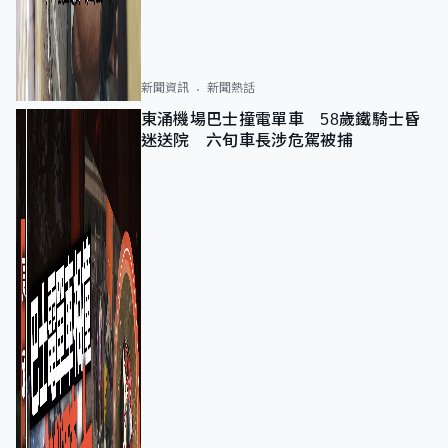
新聞資訊
新聞熱話
東涌機場巴士撞電單車 58歲鐵騎士昏
迷送院 六旬車長涉危駕被捕