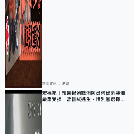
新聞資訊
港聞
宏福苑｜報告揭殉職消防員何偉豪裝備
嚴重受損 曾嘗試逃生、惜別無選擇下
棄裝備墮樓