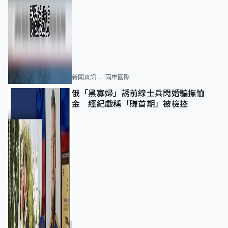
新聞資訊
兩岸國際
俄「黑寡婦」誘前線士兵閃婚騙撫恤
金 經紀戲稱「賺首期」被檢控