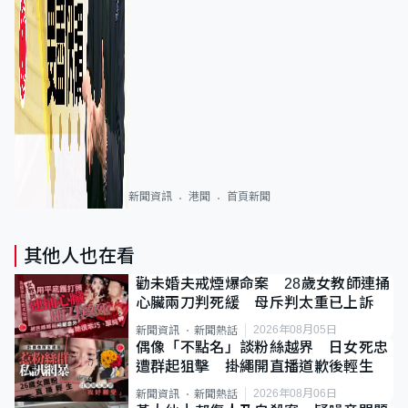
新聞資訊
港聞
首頁新聞
其他人也在看
勸未婚夫戒煙爆命案 28歲女教師連捅
心臟兩刀判死緩 母斥判太重已上訴
2026年08月05日
新聞資訊
新聞熱話
偶像「不點名」談粉絲越界 日女死忠
遭群起狙擊 掛繩開直播道歉後輕生
2026年08月06日
新聞資訊
新聞熱話