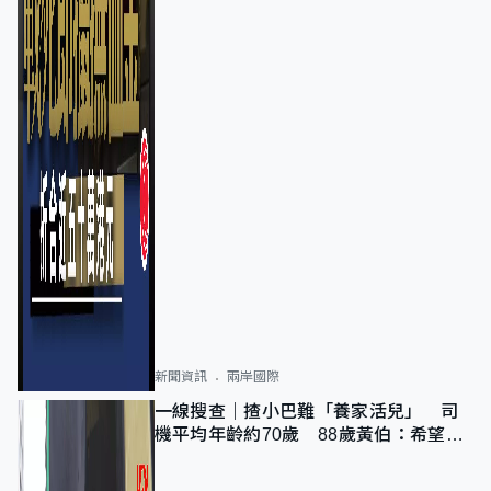
新聞資訊
兩岸國際
一線搜查｜揸小巴難「養家活兒」 司
機平均年齡約70歲 88歲黃伯：希望一
直揸落去