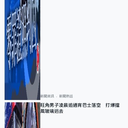
新聞資訊
新聞熱話
旺角男子凌晨追通宵巴士落空 打爆擋
風玻璃逃去