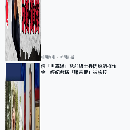
新聞資訊
新聞熱話
俄「黑寡婦」誘前線士兵閃婚騙撫恤
金 經紀戲稱「賺首期」被檢控