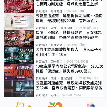
心臟兩刀判死緩 母斥判太重已上訴
2026年08月05日
新聞資訊
新聞熱話
五歲童遭虐死｜解剖揭長期捱餓、傷痕
纍纍 母認罪判囚22年 官斥冷血：同
類案最惡劣
2026年08月05日
新聞資訊
港聞
首頁新聞
偶像「不點名」談粉絲越界 日女死忠
遭群起狙擊 掛繩開直播道歉後輕生
2026年08月06日
新聞資訊
新聞熱話
涉前年於新加坡機場傷人 港人母子分
別判囚半年、10日
2026年08月05日
新聞資訊
兩岸國際
43歲主婦墮內地公安電騙陷阱 分81次
轉賬「保證金」損失近6900萬元
2026年08月07日
新聞資訊
港聞
首頁新聞
五歲童疑遭虐死｜母親認誤殺及虐兒判
囚22年 官斥被告殘忍、同類案最惡劣
2026年08月05日
新聞資訊
港聞