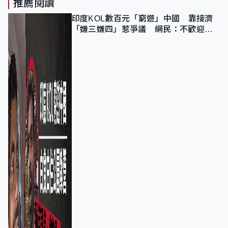
推薦閱讀
印度KOL數百元「窮遊」中國 靠接濟
「嫌三嫌四」惹爭議 網民：不歡迎劣
質旅客