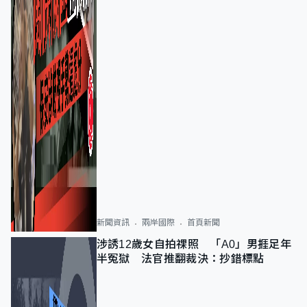
新聞資訊
兩岸國際
首頁新聞
涉誘12歲女自拍祼照 「A0」男捱足年
半冤獄 法官推翻裁決：抄錯標點