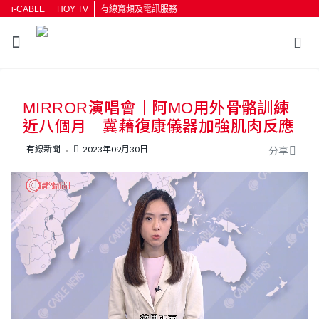
i-CABLE
HOY TV
有線寬頻及電訊服務
返回
MIRROR演唱會｜阿MO用外骨骼訓練
按輸入鍵開始搜尋
近八個月 冀藉復康儀器加強肌肉反應
有線新聞
2023年09月30日
分享