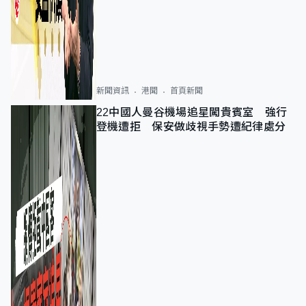
新聞資訊
港聞
首頁新聞
22中國人曼谷機場追星闖貴賓室 強行
登機遭拒 保安做歧視手勢遭紀律處分