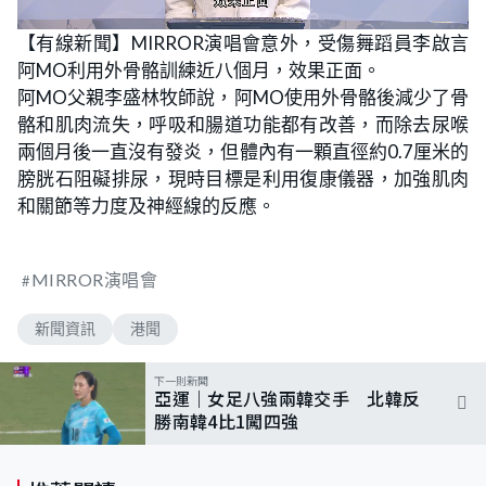
L
U
o
n
【有線新聞】MIRROR演唱會意外，受傷舞蹈員李啟言
a
m
d
u
阿MO利用外骨骼訓練近八個月，效果正面。
e
t
d
e
:
阿MO父親李盛林牧師說，阿MO使用外骨骼後減少了骨
1
0
骼和肌肉流失，呼吸和腸道功能都有改善，而除去尿喉
0
.
兩個月後一直沒有發炎，但體內有一顆直徑約0.7厘米的
0
0
膀胱石阻礙排尿，現時目標是利用復康儀器，加強肌肉
%
和關節等力度及神經線的反應。
MIRROR演唱會
新聞資訊
港聞
下一則新聞
亞運｜女足八強兩韓交手 北韓反
勝南韓4比1闖四強