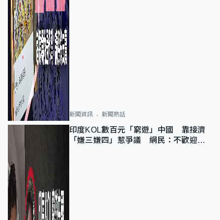
新聞資訊
新聞熱話
印度KOL數百元「窮遊」中國 靠接濟
「嫌三嫌四」惹爭議 網民：不歡迎劣
質旅客