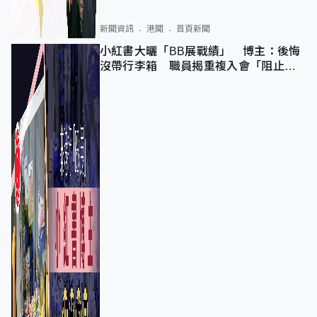
新聞資訊
港聞
首頁新聞
小紅書大曬「BB展戰績」 博主：後悔
沒帶行李箱 職員揭重複入會「阻止唔
到」