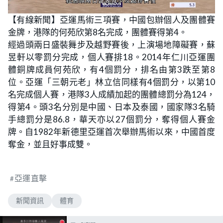
L
U
o
n
【有線新聞】亞運馬術三項賽，中國包辦個人及團體賽
a
m
d
u
金牌，港隊的何苑欣第8名完成，團體賽得第4。
e
t
d
e
:
經過頭兩日盛裝舞步及越野賽後，上演場地障礙賽，蘇
4
2
昱軒以零罰分完成，個人賽排18。2014年仁川亞運團
.
1
體銅牌成員何苑欣，有4個罰分，排名由第3跌至第8
9
%
位。亞運「三朝元老」林立信同樣有4個罰分，以第10
名完成個人賽，港隊3人成績加起的團體總罰分為124，
得第4。頭3名分別是中國、日本及泰國，國家隊3名騎
手總罰分是86.8，華天亦以27個罰分，奪得個人賽金
牌。自1982年新德里亞運首次舉辦馬術以來，中國首度
奪金，並且好事成雙。
亞運直擊
新聞資訊
體育