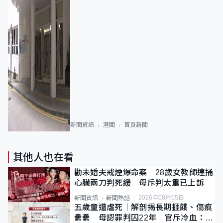
新聞資訊
港聞
首頁新聞
其他人也在看
勸未婚夫戒煙爆命案 28歲女教師連捅
心臟兩刀判死緩 母斥判太重已上訴
2026年08月05日
新聞資訊
新聞熱話
五歲童遭虐死｜解剖揭長期捱餓、傷痕
纍纍 母認罪判囚22年 官斥冷血：同