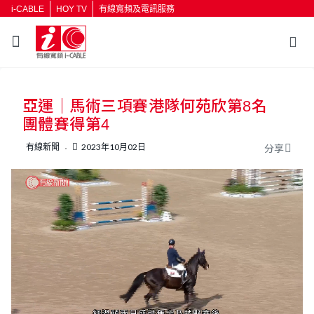
i-CABLE
HOY TV
有線寬頻及電訊服務
返回
亞運｜馬術三項賽港隊何苑欣第8名
按輸入鍵開始搜尋
團體賽得第4
有線新聞
2023年10月02日
分享