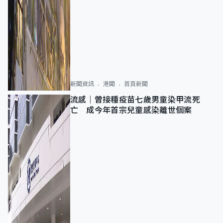
新聞資訊
港聞
首頁新聞
流感｜曾接種疫苗七歲男童染甲流死
亡 成今年首宗兒童感染離世個案