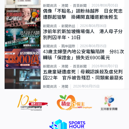
類案最惡劣
2026年08月05日
新聞資訊
港聞
首頁新聞
偶像「不點名」談粉絲越界 日女死忠
遭群起狙擊 掛繩開直播道歉後輕生
2026年08月06日
新聞資訊
新聞熱話
涉前年於新加坡機場傷人 港人母子分
別判囚半年、10日
2026年08月05日
新聞資訊
兩岸國際
43歲主婦墮內地公安電騙陷阱 分81次
轉賬「保證金」損失近6900萬元
2026年08月07日
新聞資訊
港聞
首頁新聞
五歲童疑遭虐死｜母親認誤殺及虐兒判
囚22年 官斥被告殘忍、同類案最惡劣
2026年08月05日
新聞資訊
港聞