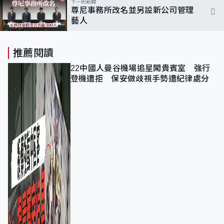
下一則新聞
尊尼事務所改名並另設新公司管理
藝人
推薦閱讀
22中國人曼谷機場追星闖貴賓室 強行
登機遭拒 保安做歧視手勢遭紀律處分