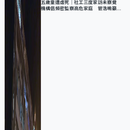
五歲童遭虐死｜社工三度家訪未察覺
機構倡頻密監察高危家庭 管浩鳴籲加
強跨部門協作