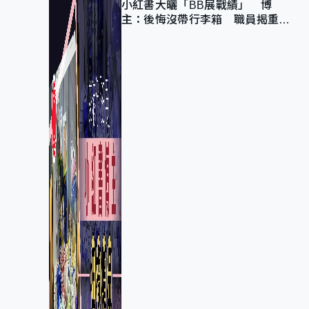
小紅書大曬「BB展戰績」 博
主：後悔沒帶行李箱 職員揭重複
入會「阻止唔到」