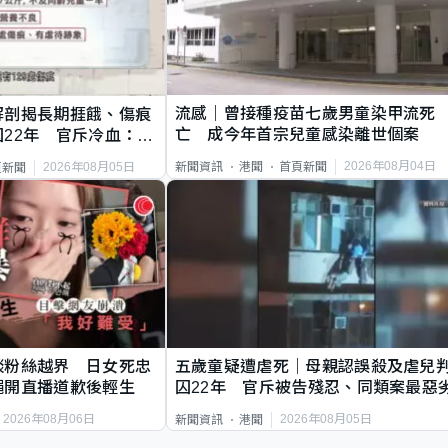
流感｜曾接種疫苗七歲男童染甲流死
解剖揭長期捱餓、傷痕
亡 成今年首宗兒童感染離世個案
22年 官斥冷血：同
2026年08月04日
新聞資訊
港聞
首頁新聞
2026年08月05日
頁新聞
談粉絲越界 日女死忠
五歲童疑遭虐死｜母親認誤殺及虐兒
繩開直播道歉後輕生
囚22年 官斥被告殘忍、同類案最惡
2026年08月06日
2026年08月05日
新聞資訊
港聞