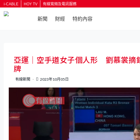
i-CABLE
HOY TV
有線寬頻及電訊服務
新聞
財經
特約內容
返回
亞運｜空手道女子個人形 劉慕裳摘
牌
有線新聞
2023年10月05日