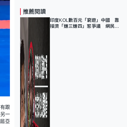
推薦閱讀
印度KOL數百元「窮遊」中國 靠
接濟「嫌三嫌四」惹爭議 網民：
不歡迎劣質旅客
沒有跟
過另一
兩屆亞