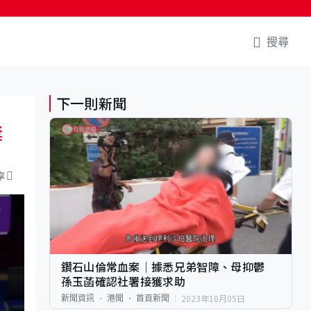
搜尋
下一則新聞
獎
享
鑽石山倫常血案｜據悉兄弟智障、母抑鬱
孫玉菡確認社署接獲求助
2023年10月05日
新聞資訊
港聞
首頁新聞