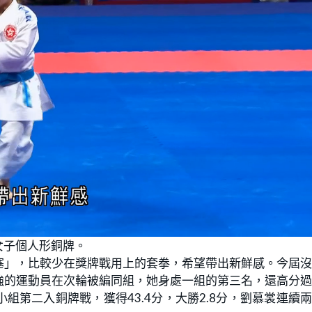
女子個人形銅牌。
塞」，比較少在獎牌戰用上的套拳，希望帶出新鮮感。今屆
強的運動員在次輪被編同組，她身處一組的第三名，還高分
第二入銅牌戰，獲得43.4分，大勝2.8分，劉慕裳連續