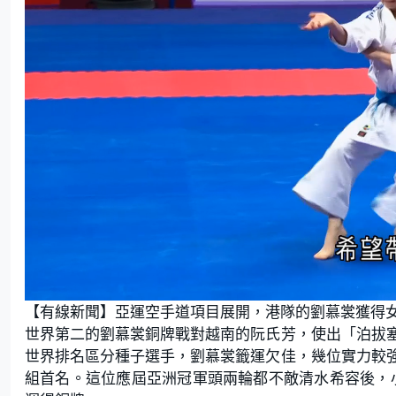
L
U
o
n
【有線新聞】亞運空手道項目展開，港隊的劉慕裳獲得
a
m
d
u
e
t
世界第二的劉慕裳銅牌戰對越南的阮氏芳，使出「泊拔
d
e
:
世界排名區分種子選手，劉慕裳籤運欠佳，幾位實力較
4
8
.
組首名。這位應屆亞洲冠軍頭兩輪都不敵清水希容後，小組
2
1
%