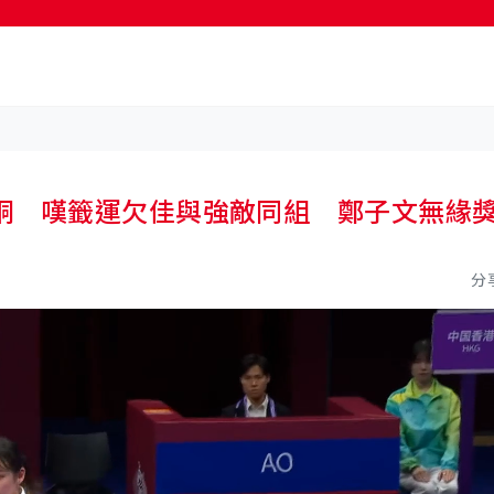
按輸入鍵開始搜尋
銅 嘆籤運欠佳與強敵同組 鄭子文無緣
分