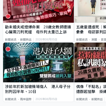
勸未婚夫戒煙爆命案 28歲女教師連捅
五歲童遭虐死｜
心臟兩刀判死緩 母斥判太重已上訴
纍纍 母認罪判囚
類案最惡劣
2026年08月05日
新聞資訊
新聞熱話
新聞資訊
港聞
首
涉前年於新加坡機場傷人 港人母子分
偶像「不點名」
別判囚半年、10日
遭群起狙擊 掛
2026年08月05日
新聞資訊
兩岸國際
新聞資訊
新聞熱話