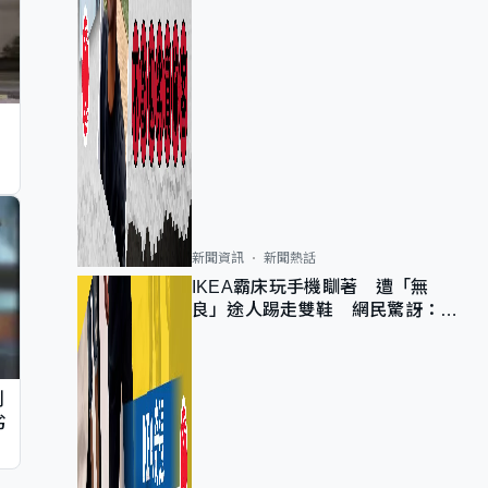
新聞資訊
新聞熱話
IKEA霸床玩手機瞓著 遭「無
良」途人踢走雙鞋 網民驚訝：冇
著襪咁盡！？
判
劣