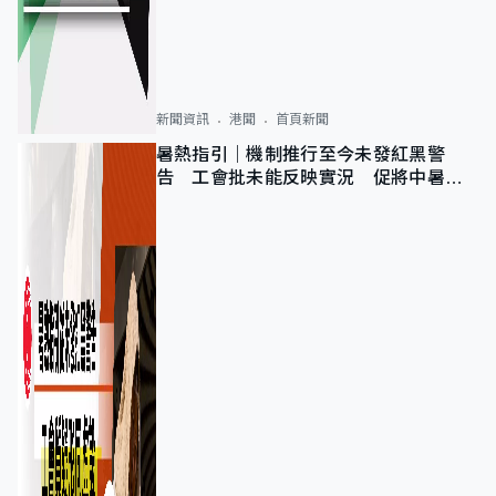
新聞資訊
港聞
首頁新聞
暑熱指引｜機制推行至今未發紅黑警
告 工會批未能反映實況 促將中暑列
為職業病