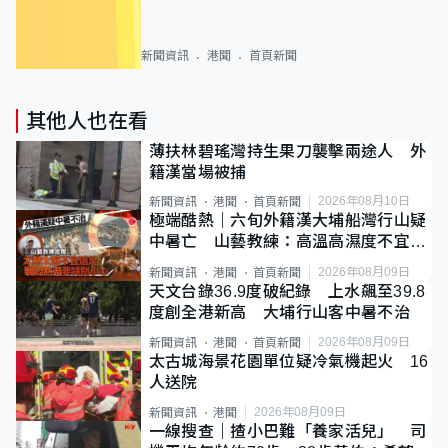
新聞資訊
港聞
首頁新聞
其他人也在看
薄扶林碧瑤灣持生果刀襲擊兩途人 外
籍漢當場被捕
2026年08月10日
新聞資訊
港聞
首頁新聞
極端酷熱｜六旬外籍漢大埔船灣行山疑
中暑亡 山藝教練：高溫高濕度不宜遠
足
2026年08月09日
新聞資訊
港聞
首頁新聞
天文台錄36.9度破紀錄 上水飆至39.8
度創全港新高 大埔行山客中暑不治
2026年08月09日
新聞資訊
港聞
首頁新聞
太古城海景花園單位疑冷氣機起火 16
人送院
2026年08月09日
新聞資訊
港聞
一線搜查｜揸小巴難「養家活兒」 司