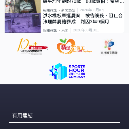
機平均年齡約70歲 88歲黃伯：希望一
直揸落去
2026年08月07日
新聞資訊
新聞熱話
洪水橋板車運屍案 被告誤殺、阻止合
法埋葬屍體罪成 判囚3年9個月
2026年08月10日
新聞資訊
港聞
有用連結