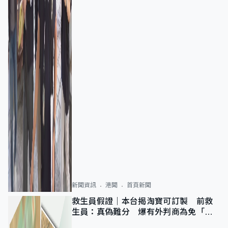
新聞資訊
港聞
首頁新聞
救生員假證｜本台揭淘寶可訂製 前救
生員：真偽難分 爆有外判商為免「封
池」沒做足檢查