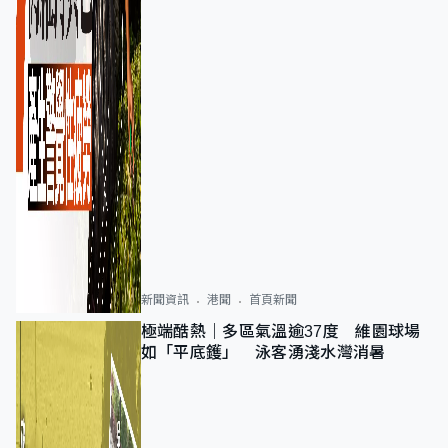
新聞資訊
港聞
首頁新聞
極端酷熱｜多區氣溫逾37度 維園球場
如「平底鑊」 泳客湧淺水灣消暑