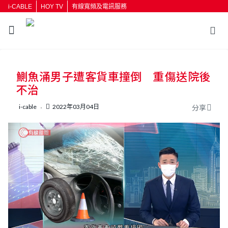
i-CABLE
HOY TV
有線寬頻及電訊服務
返回
鰂魚涌男子遭客貨車撞倒 重傷送院後
按輸入鍵開始搜尋
不治
i-cable
2022年03月04日
分享