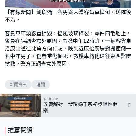
L
U
o
n
【有線新聞】鰂魚涌一名男途人遭客貨車撞倒，送院後
a
m
d
u
不治。
e
t
d
e
:
1
客貨車車頭嚴重損毀，擋風玻璃碎裂，零件四散地上，
0
0
警員在場調查意外原因。事發中午12時許，一輛客貨車
.
0
沿康山道往北角方向行駛，駛到近康怡廣場對開撞倒一
0
%
名中年男子，傷者重傷倒地，救護車將他送往東區醫院
搶救。警方正調查意外原因。
新聞資訊
港聞
下一則新聞
五廈解封 發現逾千宗初步陽性個
案
推薦閱讀