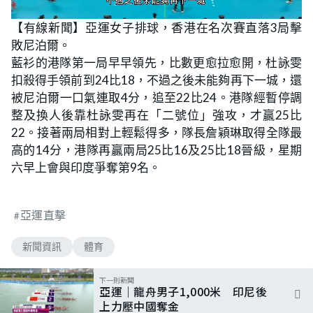
L
U
o
n
【有線新聞】亞運女子排球，香港在名次賽直落3局擊
a
m
d
u
敗尼泊爾。
e
t
d
e
:
藍衫的港隊第一局早早領先，比數更愈拉愈開，杜詠雯
5
4
扣殺得手領前到24比18，不過之後未能夠再下一城，還
.
0
被尼泊爾一口氣連取4分，追至22比24。港隊經暫停調
0
%
整及換人後靠杜詠雯再在「二號位」強攻，才贏25比
22。接著兩局相對上輕鬆得多，隊長詹穎琳取得全隊最
高的14分，港隊再贏兩局25比16及25比18晉級，星期
六早上會與印度爭奪第9名。
亞運直擊
新聞資訊
體育
下一則新聞
亞運｜龍舟男子1,000米 印尼後
上力壓中國奪金