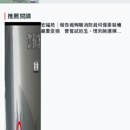
推薦閱讀
宏福苑｜報告揭殉職消防員何偉豪裝備
嚴重受損 曾嘗試逃生、惜別無選擇下
棄裝備墮樓