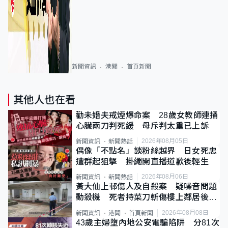
新聞資訊
港聞
首頁新聞
其他人也在看
勸未婚夫戒煙爆命案 28歲女教師連捅
心臟兩刀判死緩 母斥判太重已上訴
2026年08月05日
新聞資訊
新聞熱話
偶像「不點名」談粉絲越界 日女死忠
遭群起狙擊 掛繩開直播道歉後輕生
2026年08月06日
新聞資訊
新聞熱話
黃大仙上邨傷人及自殺案 疑噪音問題
動殺機 死者持菜刀斬傷樓上鄰居後墮
斃
2026年08月08日
新聞資訊
港聞
首頁新聞
43歲主婦墮內地公安電騙陷阱 分81次