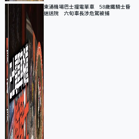
東涌機場巴士撞電單車 58歲鐵騎士昏
迷送院 六旬車長涉危駕被捕