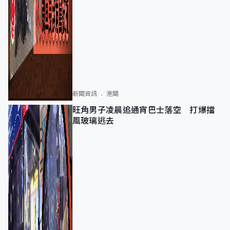
新聞資訊
港聞
旺角男子凌晨追通宵巴士落空 打爆擋
風玻璃逃去