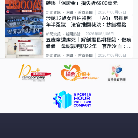
轉賬「保證金」損失近6900萬元
2026年08月07日
新聞資訊
港聞
首頁新聞
涉誘12歲女自拍祼照 「A0」男捱足
年半冤獄 法官推翻裁決：抄錯標點
2026年08月06日
新聞資訊
新聞熱話
五歲童遭虐死｜解剖揭長期捱餓、傷痕
纍纍 母認罪判囚22年 官斥冷血：同
類案最惡劣
2026年08月05日
新聞資訊
港聞
首頁新聞