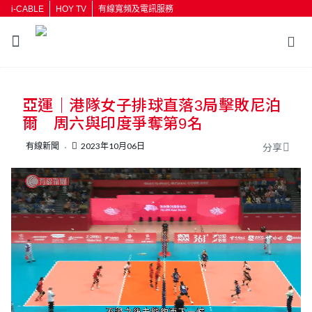
i-CABLE
HOY TV
有線寬頻及電訊服務
返回
亞運｜港隊女子排球直落3局擊敗尼泊
按輸入鍵開始搜尋
爾 周六與印度爭奪第9名
有線新聞
2023年10月06日
分享