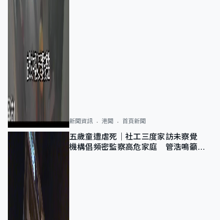
新聞資訊
港聞
首頁新聞
五歲童遭虐死｜社工三度家訪未察覺
機構倡頻密監察高危家庭 管浩鳴籲加
強跨部門協作