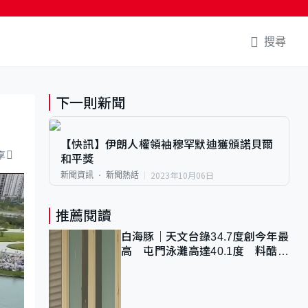
搜尋
下一則新聞
【快訊】伊朗人權領袖穆罕默迪獲頒諾貝爾
享
和平獎
2023年10月06日
新聞資訊
新聞熱話
推薦閱讀
白海豚｜天文台錄34.7度創今年最
高 屯門泳灘高達40.1度 料酷熱
天氣持續