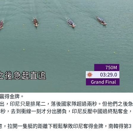
國贏得金牌。
帶出，印尼只是排尾二，落後國家隊超過兩秒。但他們之後
28秒，去到衝線一刻才分出勝負，印尼反壓中國過終點奪金
大意，拉開一隻艇的距離下輕鬆擊敗印尼奪得金牌，南韓得第3