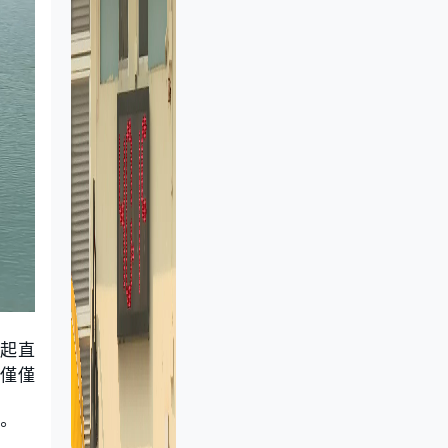
急起直
，僅僅
。