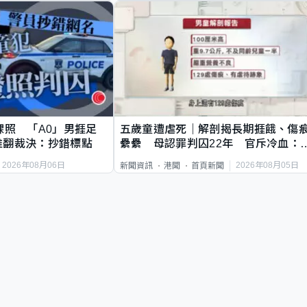
祼照 「A0」男捱足
五歲童遭虐死｜解剖揭長期捱餓、傷
推翻裁決：抄錯標點
纍纍 母認罪判囚22年 官斥冷血：
類案最惡劣
2026年08月06日
2026年08月05日
新聞資訊
港聞
首頁新聞