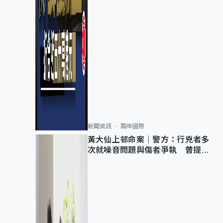
新聞資訊
兩岸國際
黃大仙上邨命案｜警方：行兇者多
次就噪音問題與傷者爭執 曾提出
調單位已獲批