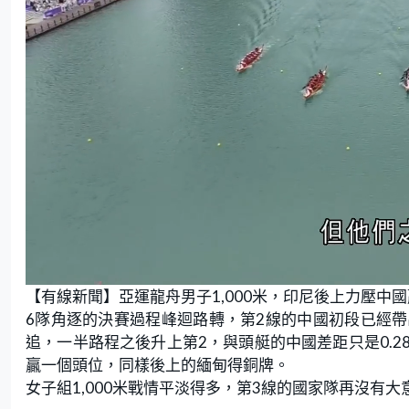
L
U
o
n
【有線新聞】亞運龍舟男子1,000米，印尼後上力壓中
a
m
d
u
e
t
6隊角逐的決賽過程峰迴路轉，第2線的中國初段已經
d
e
:
追，一半路程之後升上第2，與頭艇的中國差距只是0.
7
5
.
贏一個頭位，同樣後上的緬甸得銅牌。
0
0
女子組1,000米戰情平淡得多，第3線的國家隊再沒有
%