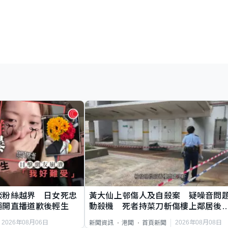
談粉絲越界 日女死忠
黃大仙上邨傷人及自殺案 疑噪音問
繩開直播道歉後輕生
動殺機 死者持菜刀斬傷樓上鄰居後
斃
2026年08月06日
2026年08月08日
新聞資訊
港聞
首頁新聞