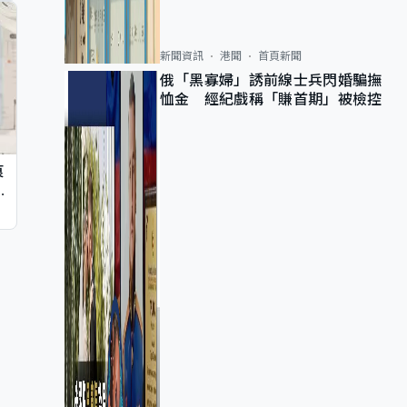
新聞資訊
港聞
首頁新聞
俄「黑寡婦」誘前線士兵閃婚騙撫
恤金 經紀戲稱「賺首期」被檢控
痕
同